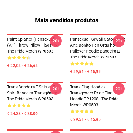
Mais vendidos produtos
Paint Splatter (Pansexual)
Pansexual Kawaii Gato Anime
-20%
-20%
(v.1) Throw Pillow Flagship |
Arte Bonito Pan Orgulho
The Pride Merch WP0503
Pullover Hoodie Bandeira □
The Pride Merch WP0503
€ 22,08 - € 26,68
€ 39,51 - € 45,95
Trans Bandeira T-Shirts - T-
Trans Flag Hoodies -
-20%
-20%
Shirt Bandeira Transgênero □
Transgender Pride Flag
The Pride Merch WP0503
Hoodie TP1208 | The Pride
Merch WP0503
€ 24,38 - € 28,06
€ 39,51 - € 45,95