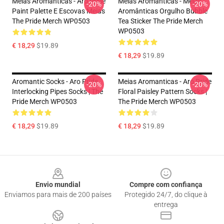
Meias Aromânticas - Aro Pride
Meias Aromânticas - Meias
-20%
-20%
Paint Palette E Escovas Meias
Aromânticas Orgulho Bubble
The Pride Merch WP0503
Tea Sticker The Pride Merch
WP0503
€ 18,29
$19.89
€ 18,29
$19.89
Aromantic Socks - Aro Pride
Meias Aromanticas - Aro Pride
-20%
-20%
Interlocking Pipes Socks | The
Floral Paisley Pattern Socks |
Pride Merch WP0503
The Pride Merch WP0503
€ 18,29
$19.89
€ 18,29
$19.89
Footer
Envio mundial
Compre com confiança
Enviamos para mais de 200 países
Protegido 24/7, do clique à
entrega