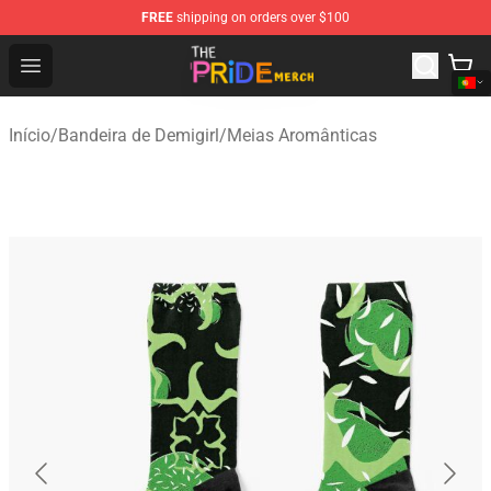
FREE
shipping on orders over $100
The Pride Shop - Official The Pride Merchandise Store
Open menu
Início
/
Bandeira de Demigirl
/
Meias Aromânticas