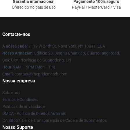
Garantia internacional
Pagamento 100% seguro
Oferecido no país de uso
PayPal / MasterCard / Visa
Contacte-nos
A nossa sede
: 7119 W 24th St, Nova York, NY 10011, EUA
Nosso Armazém
: Edifício 28, Jinghu Chunxiao, Quarto Ring Road,
Bole City, Província de Guangdong, CN
Hour
: 9AM – 5PM (Mon – Fri)
Email
: contact@thepridemerch.com
Nossa empresa
Sobre nós
Termos e Condições
Políticas de privacidade
DMCA - Política de Direitos Autorais
CA SB657: Lei de Transparência de Cadeia de Suprimentos
Nosso Suporte