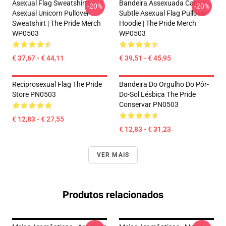
Asexual Flag Sweatshirts -
Bandeira Assexuada Capuz -
-20%
-20%
Asexual Unicorn Pullover
Subtle Asexual Flag Pullover
Sweatshirt | The Pride Merch
Hoodie | The Pride Merch
WP0503
WP0503
€ 37,67 - € 44,11
€ 39,51 - € 45,95
Reciprosexual Flag The Pride
Bandeira Do Orgulho Do Pôr-
Store PN0503
Do-Sol Lésbica The Pride
Conservar PN0503
€ 12,83 - € 27,55
€ 12,83 - € 31,23
VER MAIS
Produtos relacionados