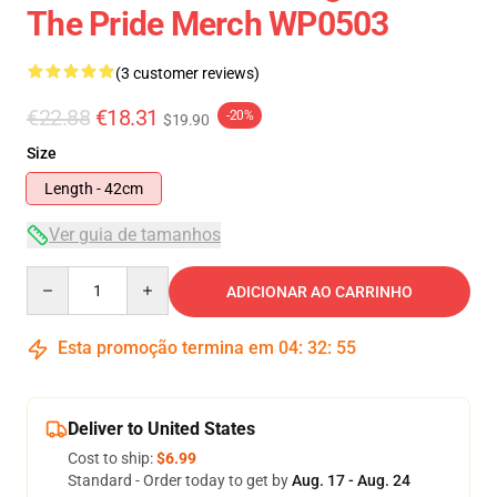
The Pride Merch WP0503
(3 customer reviews)
€22.88
€18.31
-20%
$19.90
Size
Length - 42cm
Ver guia de tamanhos
Quantity
ADICIONAR AO CARRINHO
Esta promoção termina em
04
:
32
:
54
Deliver to United States
Cost to ship:
$6.99
Standard - Order today to get by
Aug. 17 - Aug. 24