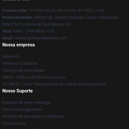
A nossa sede
: 7119 W 24th St, Nova York, NY 10011, EUA
Nosso Armazém
: Edifício 28, Jinghu Chunxiao, Quarto Ring Road,
Bole City, Província de Guangdong, CN
Hour
: 9AM – 5PM (Mon – Fri)
Email
: contact@thepridemerch.com
Nossa empresa
Sobre nós
Termos e Condições
Políticas de privacidade
DMCA - Política de Direitos Autorais
CA SB657: Lei de Transparência de Cadeia de Suprimentos
Nosso Suporte
Políticas de envio e entrega
Termos de pagamento
Políticas de devolução e reembolso
Contacte-nos