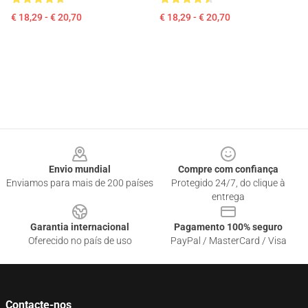
€ 18,29 - € 20,70
€ 18,29 - € 20,70
Footer
Envio mundial
Compre com confiança
Enviamos para mais de 200 países
Protegido 24/7, do clique à
entrega
Garantia internacional
Pagamento 100% seguro
Oferecido no país de uso
PayPal / MasterCard / Visa
Contacte-nos