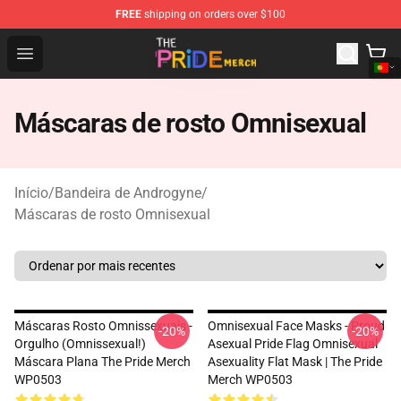
FREE
shipping on orders over $100
The Pride Shop - Official The Pride Merchandise Store
Open menu
Máscaras de rosto Omnisexual
Início
/
Bandeira de Androgyne
/
Máscaras de rosto Omnisexual
Máscaras Rosto Omnissexuais -
Omnisexual Face Masks - Proud
-20%
-20%
Orgulho (Omnissexual!)
Asexual Pride Flag Omnisexual
Máscara Plana The Pride Merch
Asexuality Flat Mask | The Pride
WP0503
Merch WP0503