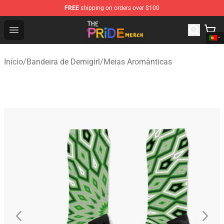
FREE
shipping on orders over $100
The Pride Shop - Official The Pride Merchandise Store
Open menu
Início
/
Bandeira de Demigirl
/
Meias Aromânticas