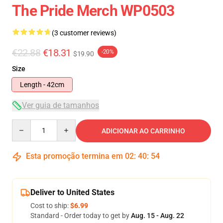
The Pride Merch WP0503
(3 customer reviews)
€22.88
€18.31
-20%
$19.90
Size
Length - 42cm
Ver guia de tamanhos
Quantity
ADICIONAR AO CARRINHO
Esta promoção termina em
02
:
40
:
54
Deliver to United States
Cost to ship:
$6.99
Standard - Order today to get by
Aug. 15 - Aug. 22