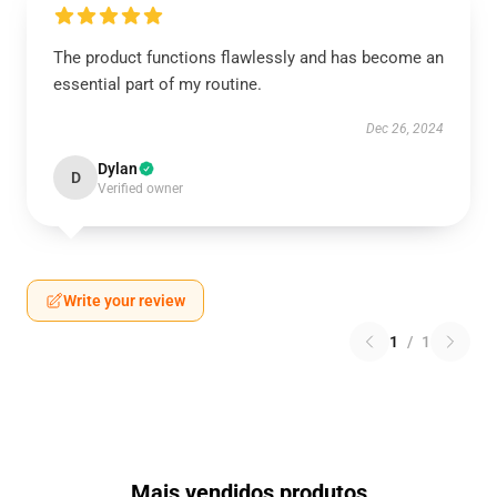
The product functions flawlessly and has become an
essential part of my routine.
Dec 26, 2024
Dylan
D
Verified owner
Write your review
1
/
1
Mais vendidos produtos