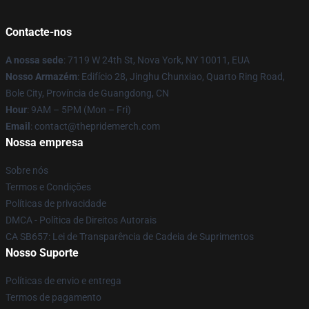
Contacte-nos
A nossa sede
: 7119 W 24th St, Nova York, NY 10011, EUA
Nosso Armazém
: Edifício 28, Jinghu Chunxiao, Quarto Ring Road,
Bole City, Província de Guangdong, CN
Hour
: 9AM – 5PM (Mon – Fri)
Email
: contact@thepridemerch.com
Nossa empresa
Sobre nós
Termos e Condições
Políticas de privacidade
DMCA - Política de Direitos Autorais
CA SB657: Lei de Transparência de Cadeia de Suprimentos
Nosso Suporte
Políticas de envio e entrega
Termos de pagamento