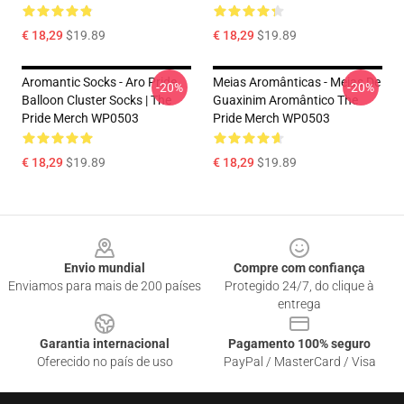
€ 18,29
$19.89
€ 18,29
$19.89
Aromantic Socks - Aro Pride
Meias Aromânticas - Meias De
-20%
-20%
Balloon Cluster Socks | The
Guaxinim Aromântico The
Pride Merch WP0503
Pride Merch WP0503
€ 18,29
$19.89
€ 18,29
$19.89
Footer
Envio mundial
Compre com confiança
Enviamos para mais de 200 países
Protegido 24/7, do clique à
entrega
Garantia internacional
Pagamento 100% seguro
Oferecido no país de uso
PayPal / MasterCard / Visa