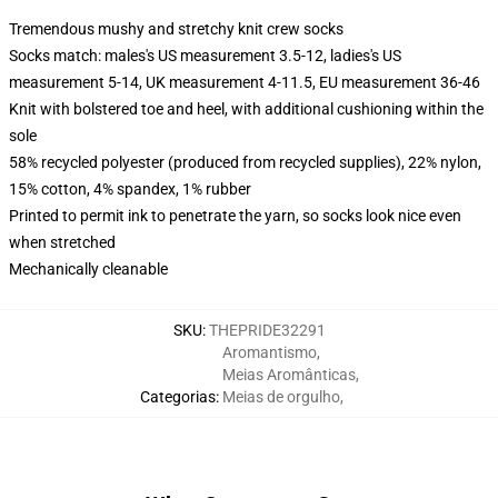
Tremendous mushy and stretchy knit crew socks
Socks match: males's US measurement 3.5-12, ladies's US
measurement 5-14, UK measurement 4-11.5, EU measurement 36-46
Knit with bolstered toe and heel, with additional cushioning within the
sole
58% recycled polyester (produced from recycled supplies), 22% nylon,
15% cotton, 4% spandex, 1% rubber
Printed to permit ink to penetrate the yarn, so socks look nice even
when stretched
Mechanically cleanable
SKU
:
THEPRIDE32291
Aromantismo
,
Meias Aromânticas
,
Categorias
:
Meias de orgulho
,