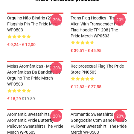
Orgulho Não-Binário (2)
Trans Flag Hoodies - Trans
-20%
-20%
Flagship Pin The Pride Merch
Alien With Transgender Pride
WP0503
Flag Hoodie TP1208 | The
Pride Merch WP0503
€ 9,24 - € 12,00
€ 39,51 - € 45,95
Meias Aromânticas - Meias
Reciprosexual Flag The Pride
-20%
Aromânticas Da Bandeira Do
Store PN0503
Orgulho The Pride Merch
WP0503
€ 12,83 - € 27,55
€ 18,29
$19.89
Aromantic Sweatshirts -
Aromantic Sweatshirts -
-20%
-20%
Aromantic Pride Butterfly
Gongoozler Com Bandeira Aro
Pullover Sweatshirt | The Pride
Pullover Sweatshirt | The Pride
Merch WP0503
Merch WP0503