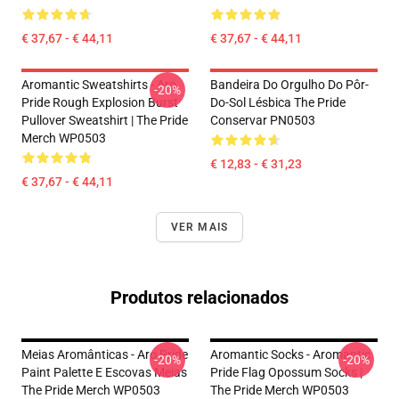
€ 37,67 - € 44,11
€ 37,67 - € 44,11
Aromantic Sweatshirts - Aro
Bandeira Do Orgulho Do Pôr-
-20%
Pride Rough Explosion Burst
Do-Sol Lésbica The Pride
Pullover Sweatshirt | The Pride
Conservar PN0503
Merch WP0503
€ 12,83 - € 31,23
€ 37,67 - € 44,11
VER MAIS
Produtos relacionados
Meias Aromânticas - Aro Pride
Aromantic Socks - Aromantic
-20%
-20%
Paint Palette E Escovas Meias
Pride Flag Opossum Socks |
The Pride Merch WP0503
The Pride Merch WP0503