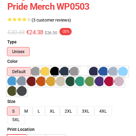
Pride Merch WP0503
(3 customer reviews)
€30.48
€24.38
-20%
$26.50
Type
Unisex
Color
Default
Size
S
M
L
XL
2XL
3XL
4XL
5XL
Print Location