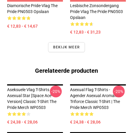
Diamorische Pride-Vlag The
Lesbische Zonsondergang
Pride PN0503 Opslaan
Pride Vlag The Pride PN0503
Opslaan
€ 12,83 - € 14,67
€ 12,83 - € 31,23
BEKIJK MEER
Gerelateerde producten
Aseksuele Vlag T-Shirts -
Asexual Flag T-Shirts -
-20%
-20%
Asexual Star [Space Ace
Agender Asexual Aromantic
Version] Classic T-Shirt The
Triforce Classic T-Shirt | The
Pride Merch WP0503
Pride Merch WP0503
€ 24,38 - € 28,06
€ 24,38 - € 28,06