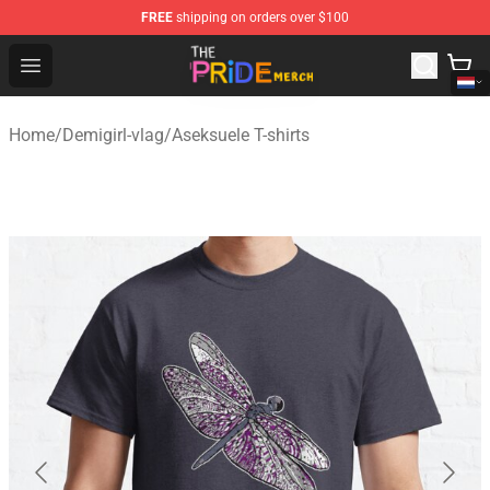
FREE
shipping on orders over $100
The Pride Shop - Official The Pride Merchandise Store
Open menu
Home
/
Demigirl-vlag
/
Aseksuele T-shirts