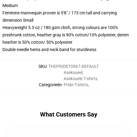
Medium
Feminine mannequin proven is 5'8" / 173 cm tall and carrying
dimension Small
Heavyweight 5.3 oz / 180 gsm cloth, strong colours are 100%
preshrunk cotton, heather gray is 90% cotton/10% polyester, denim
heather is 50% cotton/ 50% polyester
Double-needle hems and neck band for sturdiness
SKU
:
THEPRIDE75967-DEFAULT
Aseksueel
,
Aseksuele T-shirts
,
Categorieën
:
Pride T-shirts
,
What Customers Say