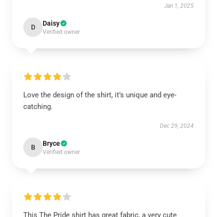
Jan 1, 2025
Daisy
D
Verified owner
Love the design of the shirt, it’s unique and eye-
catching.
Dec 29, 2024
Bryce
B
Verified owner
This The Pride shirt has great fabric, a very cute