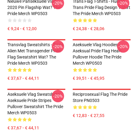
Nieuwe Panseksuele Vlag
Trans Flag T-Shirts - Human -
-20%
-20%
2020 Pin Flagship Wat? The
Trans Pride Flag Design T-Shirt
Pride Merch WP0503
The Pride Merch WP0503
€ 9,24 - € 12,00
€ 24,38 - € 28,06
Transvlag Sweatshirts - Trans
Aseksuele Vlag Hoodies -
-20%
-20%
Alien Met Transgender Pride
Aseksual Pride Flag Heart
Flag Sweatshirt Wat? The
Pullover Hoodie The Pride
Pride Merch WP0503
Merch WP0503
€ 37,67 - € 44,11
€ 39,51 - € 45,95
Aseksuele Vlag Sweatshirts -
Reciprosexual Flag The Pride
-20%
Aseksuele Pride Stripes
Store PN0503
Pullover Sweatshirt The Pride
Merch WP0503
€ 12,83 - € 27,55
€ 37,67 - € 44,11