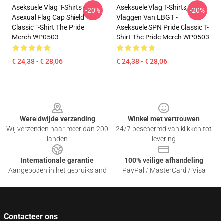
Aseksuele Vlag T-Shirts -
Aseksuele Vlag T-Shirts,
-20%
-20%
Asexual Flag Cap Shield
Vlaggen Van LBGT -
Classic T-Shirt The Pride
Aseksuele SPN Pride Classic T-
Merch WP0503
Shirt The Pride Merch WP0503
€ 24,38 - € 28,06
€ 24,38 - € 28,06
Footer
Wereldwijde verzending
Winkel met vertrouwen
Wij verzenden naar meer dan 200
24/7 beschermd van klikken tot
landen
levering
Internationale garantie
100% veilige afhandeling
Aangeboden in het gebruiksland
PayPal / MasterCard / Visa
Contacteer ons