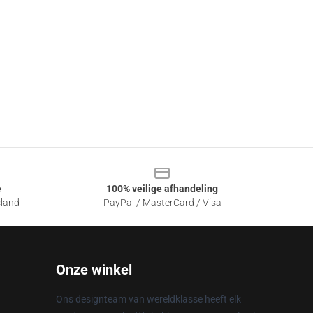
e
100% veilige afhandeling
sland
PayPal / MasterCard / Visa
Onze winkel
Ons designteam van wereldklasse heeft elk