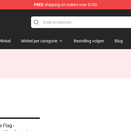
FREE
shipping on orders over $100
Winkel
Winkel per categorie
Bestelling volgen
Blog
 Flag -