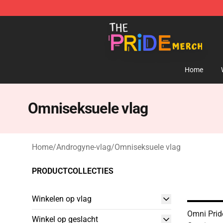
The Pride Shop - Official The Pride Merchandise Store
Home
Omniseksuele vlag
Home
/
Androgyne-vlag
/
Omniseksuele vlag
PRODUCTCOLLECTIES
Winkelen op vlag
Omni Pride
Winkel op geslacht