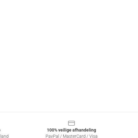
e
100% veilige afhandeling
sland
PayPal / MasterCard / Visa