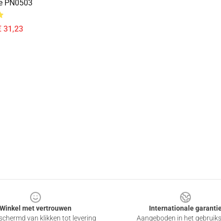
re PN0503
€ 31,23
Winkel met vertrouwen
Internationale garanti
chermd van klikken tot levering
Aangeboden in het gebruik