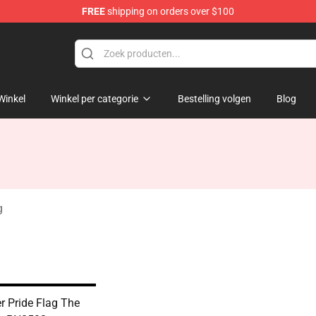
FREE
shipping on orders over $100
Winkel
Winkel per categorie
Bestelling volgen
Blog
g
r Pride Flag The