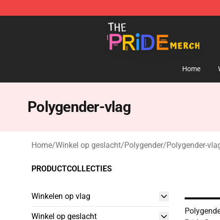
The Pride Shop - Official The Pride Merchandise Store
Home
Polygender-vlag
Home
/
Winkel op geslacht
/
Polygender
/
Polygender-vla
PRODUCTCOLLECTIES
Winkelen op vlag
Polygende
Winkel op geslacht