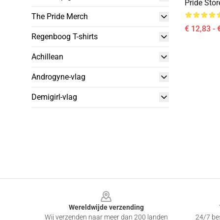
Pride Sto
The Pride Merch
€ 12,83 - 
Regenboog T-shirts
Achillean
Androgyne-vlag
Demigirl-vlag
Footer
Wereldwijde verzending
Wij verzenden naar meer dan 200 landen
24/7 bes