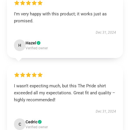
I’m very happy with this product; it works just as
promised.
Dec 31, 2024
Hazel
H
Verified owner
I wasn’t expecting much, but this The Pride shirt
exceeded all my expectations. Great fit and quality –
highly recommended!
Dec 31, 2024
Cedric
C
Verified owner