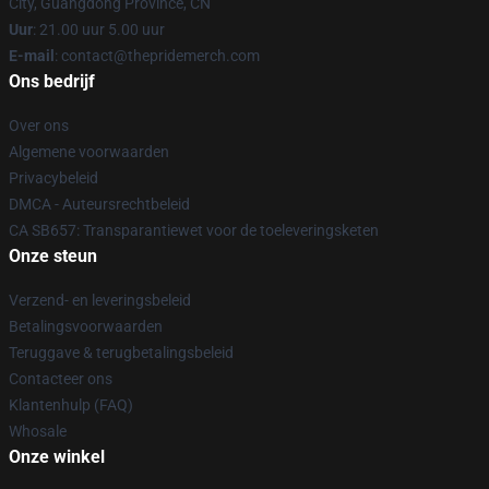
City, Guangdong Province, CN
Uur
: 21.00 uur 5.00 uur
E-mail
: contact@thepridemerch.com
Ons bedrijf
Over ons
Algemene voorwaarden
Privacybeleid
DMCA - Auteursrechtbeleid
CA SB657: Transparantiewet voor de toeleveringsketen
Onze steun
Verzend- en leveringsbeleid
Betalingsvoorwaarden
Teruggave & terugbetalingsbeleid
Contacteer ons
Klantenhulp (FAQ)
Whosale
Onze winkel