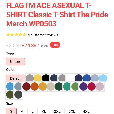
FLAG I'M ACE ASEXUAL T-
SHIRT Classic T-Shirt The Pride
Merch WP0503
(4 customer reviews)
€30.48
€24.38
-20%
$26.50
Type
Unisex
Color
Default
Size
S
M
L
XL
2XL
3XL
4XL