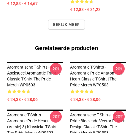
€ 12,83 - € 14,67
€ 12,83 - € 31,23
BEKIJK MEER
Gerelateerde producten
Aromantische T-Shirts - Agent
Aromantic T-Shirts -
-20%
-20%
Aseksueel Aromantic Triforce
Aromantic Pride Anatomical
Classic T-Shirt The Pride
Heart Classic T-Shirt | The
Merch WP0503
Pride Merch WP0503
€ 24,38 - € 28,06
€ 24,38 - € 28,06
Aromantic T-Shirts -
Aromantische T-Shirts - Aro
-20%
-20%
Aromantic Pride Heart
Pride Bloeiende Vector Flower
(versie) 3) Klassieke T-Shirt
Design Classic T-Shirt The
The Pride Merch WP0503
Pride Merch WP0503