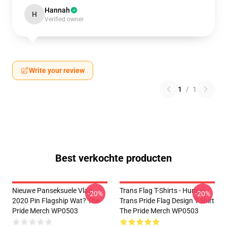
Hannah
H
Verified owner
Write your review
1
/
1
Best verkochte producten
Nieuwe Panseksuele Vlag
Trans Flag T-Shirts - Human -
-20%
-20%
2020 Pin Flagship Wat? The
Trans Pride Flag Design T-Shirt
Pride Merch WP0503
The Pride Merch WP0503