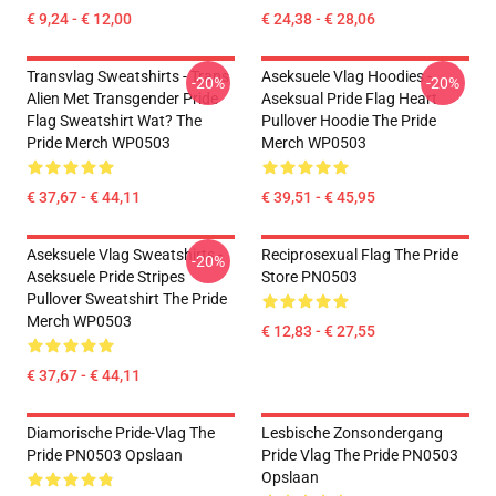
€ 9,24 - € 12,00
€ 24,38 - € 28,06
Transvlag Sweatshirts - Trans
Aseksuele Vlag Hoodies -
-20%
-20%
Alien Met Transgender Pride
Aseksual Pride Flag Heart
Flag Sweatshirt Wat? The
Pullover Hoodie The Pride
Pride Merch WP0503
Merch WP0503
€ 37,67 - € 44,11
€ 39,51 - € 45,95
Aseksuele Vlag Sweatshirts -
Reciprosexual Flag The Pride
-20%
Aseksuele Pride Stripes
Store PN0503
Pullover Sweatshirt The Pride
Merch WP0503
€ 12,83 - € 27,55
€ 37,67 - € 44,11
Diamorische Pride-Vlag The
Lesbische Zonsondergang
Pride PN0503 Opslaan
Pride Vlag The Pride PN0503
Opslaan