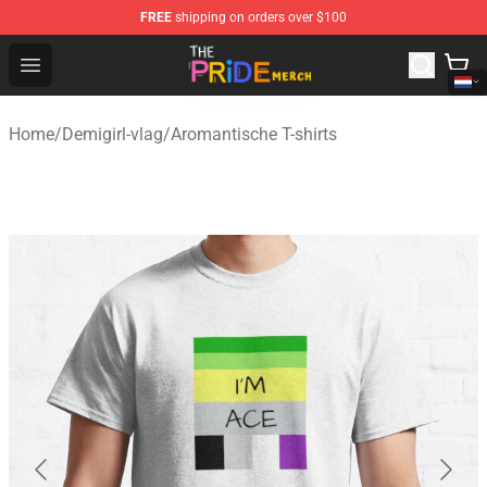
FREE
shipping on orders over $100
The Pride Shop - Official The Pride Merchandise Store
Open menu
Home
/
Demigirl-vlag
/
Aromantische T-shirts