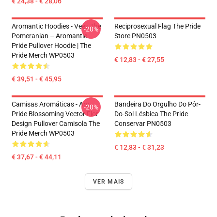
€ 24,38 - € 28,06
Aromantic Hoodies - Veev The
Reciprosexual Flag The Pride
-20%
Pomeranian – Aromantic
Store PN0503
Pride Pullover Hoodie | The
Pride Merch WP0503
€ 12,83 - € 27,55
€ 39,51 - € 45,95
Camisas Aromáticas - Aro
Bandeira Do Orgulho Do Pôr-
-20%
Pride Blossoming Vector Flor
Do-Sol Lésbica The Pride
Design Pullover Camisola The
Conservar PN0503
Pride Merch WP0503
€ 12,83 - € 31,23
€ 37,67 - € 44,11
VER MAIS