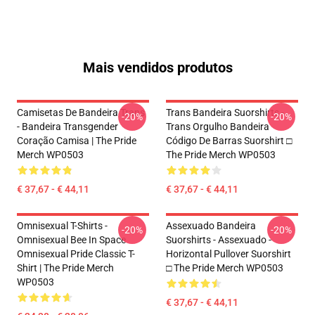
Mais vendidos produtos
Camisetas De Bandeira Trans
Trans Bandeira Suorshirts -
-20%
-20%
- Bandeira Transgender
Trans Orgulho Bandeira
Coração Camisa | The Pride
Código De Barras Suorshirt □
Merch WP0503
The Pride Merch WP0503
€ 37,67 - € 44,11
€ 37,67 - € 44,11
Omnisexual T-Shirts -
Assexuado Bandeira
-20%
-20%
Omnisexual Bee In Space
Suorshirts - Assexuado -
Omnisexual Pride Classic T-
Horizontal Pullover Suorshirt
Shirt | The Pride Merch
□ The Pride Merch WP0503
WP0503
€ 37,67 - € 44,11