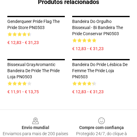
Produtos relacionados
Genderqueer Pride Flag The
Bandeira Do Orgulho
Pride Store PN0503
Bissexual - Bi Bandeira The
Pride Conservar PN0503
€ 12,83 - € 31,23
€ 12,83 - € 31,23
Bissexual GrayAromantic
Bandeira Do Pride Lésbica De
Bandeira De Pride The Pride
Femme The Pride Loja
Loja PN0503
PN0503
€ 11,91 - € 13,75
€ 12,83 - € 31,23
Footer
Envio mundial
Compre com confiança
Enviamos para mais de 200 países
Protegido 24/7, do clique à