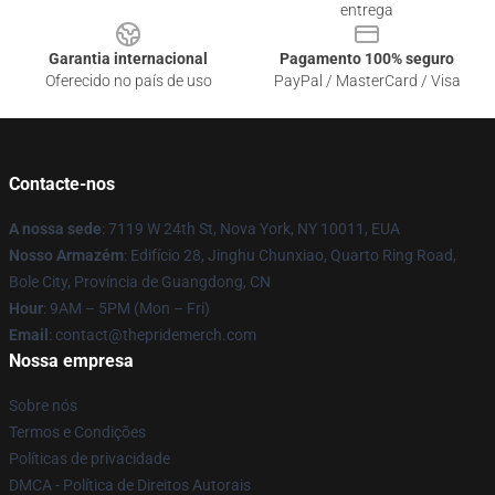
entrega
Garantia internacional
Pagamento 100% seguro
Oferecido no país de uso
PayPal / MasterCard / Visa
Contacte-nos
A nossa sede
: 7119 W 24th St, Nova York, NY 10011, EUA
Nosso Armazém
: Edifício 28, Jinghu Chunxiao, Quarto Ring Road,
Bole City, Província de Guangdong, CN
Hour
: 9AM – 5PM (Mon – Fri)
Email
: contact@thepridemerch.com
Nossa empresa
Sobre nós
Termos e Condições
Políticas de privacidade
DMCA - Política de Direitos Autorais