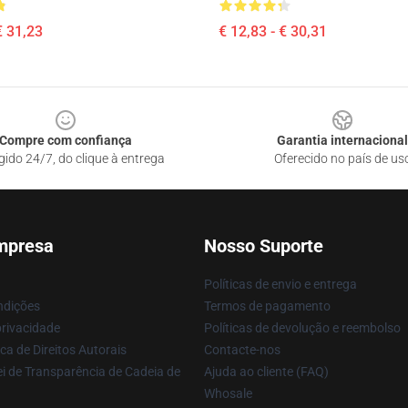
€ 31,23
€ 12,83 - € 30,31
Compre com confiança
Garantia internacional
gido 24/7, do clique à entrega
Oferecido no país de us
mpresa
Nosso Suporte
Políticas de envio e entrega
ndições
Termos de pagamento
privacidade
Políticas de devolução e reembolso
ca de Direitos Autorais
Contacte-nos
i de Transparência de Cadeia de
Ajuda ao cliente (FAQ)
Whosale