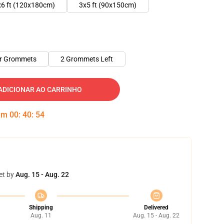
x6 ft (120x180cm)
3x5 ft (90x150cm)
er Grommets
2 Grommets Left
ADICIONAR AO CARRINHO
 em
00
:
40
:
53
et by
Aug. 15 - Aug. 22
Shipping
Delivered
Aug. 11
Aug. 15 - Aug. 22