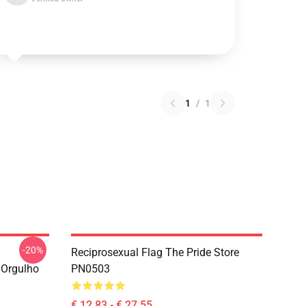
1
/
1
-20%
Reciprosexual Flag The Pride Store
 Orgulho
PN0503
€ 12,83 - € 27,55