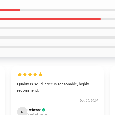
Quality is solid, price is reasonable, highly
recommend.
Dec 29, 2024
Rebecca
R
Verified owner