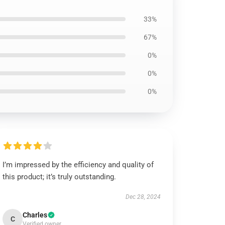
33%
67%
0%
0%
0%
I’m impressed by the efficiency and quality of
this product; it’s truly outstanding.
Dec 28, 2024
Charles
C
Verified owner