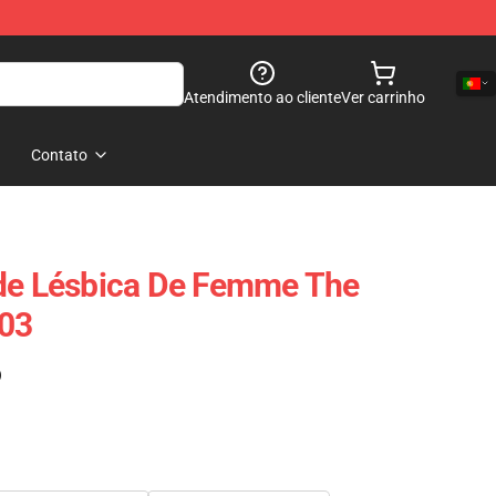
Atendimento ao cliente
Ver carrinho
Contato
ide Lésbica De Femme The
503
)