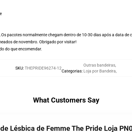
ve
.
Os pacotes normalmente chegam dentro de 10-30 dias após a data de
meados de novembro. Obrigado por visitar!
do do que encomendar.
Outras bandeiras
,
SKU
:
THEPRIDE96274-12
Categorias
:
Loja por Bandeira
,
What Customers Say
ride Lésbica de Femme The Pride Loja PN