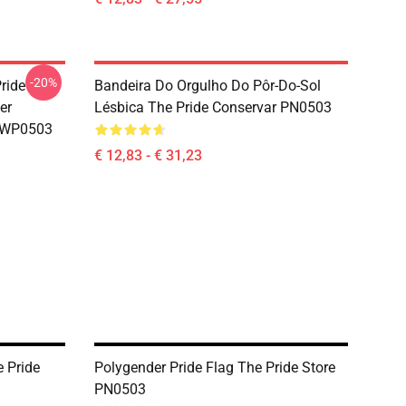
-20%
ride
Bandeira Do Orgulho Do Pôr-Do-Sol
er
Lésbica The Pride Conservar PN0503
h WP0503
€ 12,83 - € 31,23
 Pride
Polygender Pride Flag The Pride Store
PN0503