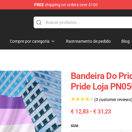
FREE
shipping on orders over $100
Compre por categoria
Rastreamento de pedido
Blog
Bandeira Do Pr
Pride Loja PN0
(3 customer reviews
€ 12,83 - € 31,23
size