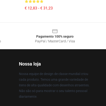
€ 12,83 - € 31,23
Pagamento 100% seguro
o
PayPal / MasterCard / Visa
Nossa loja
Nossa equipe de design de classe mundial criou
cada produto. Temos uma grande variedade de
itens de alta qualidade com desenhos atraentes.
Não são só para mostrar o seu talento pessoal
diariamente.