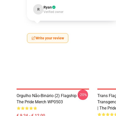
Ryan
R
Verified owner
Write your review
-20%
Orgulho Não-Binário (2) Flagship Pin
Trans Flag
The Pride Merch WP0503
Transgend
| The Pri
€ 9,24 - € 12,00