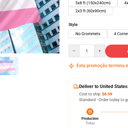
5x8 ft (150x240cm)
4
2x3 ft (60x90cm)
Style
No Grommets
4 Corn
Quantity
Esta promoção termina
Deliver to United States
Cost to ship:
$6.99
Standard - Order today to g
Production
Today