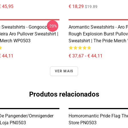
€ 45,95
€ 18,29
$19.89
-20%
 Sweatshirts - Gongoozler
Aromantic Sweatshirts - Aro P
ira Aro Pullover Sweatshirt |
Rough Explosion Burst Pullov
e Merch WP0503
Sweatshirt | The Pride Merc
€ 44,11
€ 37,67 - € 44,11
VER MAIS
Produtos relacionados
 De Pangender/Omnigender
Homoromantic Pride Flag The
 Loja PN0503
Store PN0503