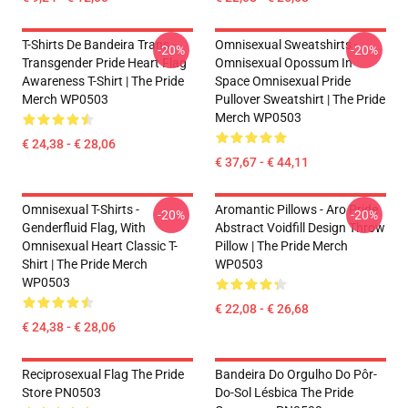
T-Shirts De Bandeira Trans -
Omnisexual Sweatshirts -
-20%
-20%
Transgender Pride Heart Flag
Omnisexual Opossum In
Awareness T-Shirt | The Pride
Space Omnisexual Pride
Merch WP0503
Pullover Sweatshirt | The Pride
Merch WP0503
€ 24,38 - € 28,06
€ 37,67 - € 44,11
Omnisexual T-Shirts -
Aromantic Pillows - Aro Pride
-20%
-20%
Genderfluid Flag, With
Abstract Voidfill Design Throw
Omnisexual Heart Classic T-
Pillow | The Pride Merch
Shirt | The Pride Merch
WP0503
WP0503
€ 22,08 - € 26,68
€ 24,38 - € 28,06
Reciprosexual Flag The Pride
Bandeira Do Orgulho Do Pôr-
Store PN0503
Do-Sol Lésbica The Pride