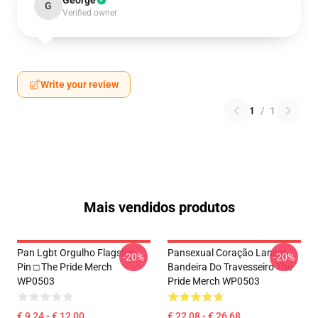
George
G
Verified owner
Write your review
1
/
1
Mais vendidos produtos
Pan Lgbt Orgulho Flagship
Pansexual Coração Lançar
-20%
-20%
Pin □ The Pride Merch
Bandeira Do Travesseiro The
WP0503
Pride Merch WP0503
€ 9,24 - € 12,00
€ 22,08 - € 26,68