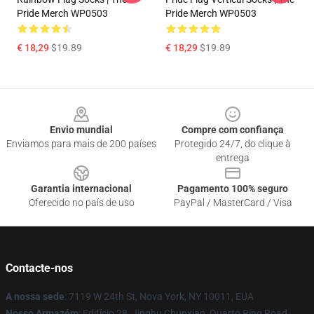
Pride Merch WP0503
Pride Merch WP0503
€ 18,29
$19.89
€ 18,29
$19.89
Footer
Envio mundial
Compre com confiança
Enviamos para mais de 200 países
Protegido 24/7, do clique à
entrega
Garantia internacional
Pagamento 100% seguro
Oferecido no país de uso
PayPal / MasterCard / Visa
Contacte-nos
A nossa sede
: 7119 W 24th St, Nova York, NY 10011, EUA
Nosso Armazém
: Edifício 28, Jinghu Chunxiao, Quarto Ring Road,