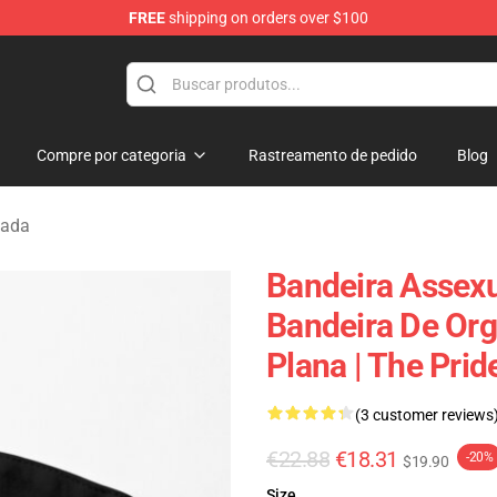
FREE
shipping on orders over $100
Compre por categoria
Rastreamento de pedido
Blog
uada
Bandeira Assex
Bandeira De Or
Plana | The Pr
(3 customer reviews
€22.88
€18.31
-20%
$19.90
Size