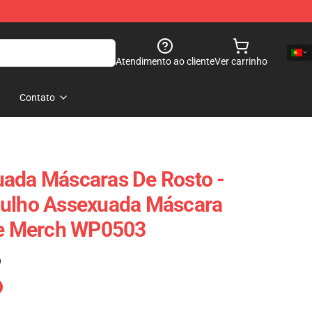
Atendimento ao cliente
Ver carrinho
Contato
uada Máscaras De Rosto -
gulho Assexuada Máscara
ide Merch WP0503
)