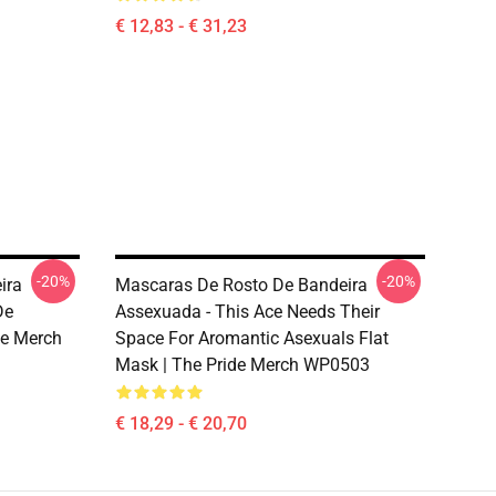
€ 12,83 - € 31,23
-20%
-20%
ira
Mascaras De Rosto De Bandeira
De
Assexuada - This Ace Needs Their
de Merch
Space For Aromantic Asexuals Flat
Mask | The Pride Merch WP0503
€ 18,29 - € 20,70