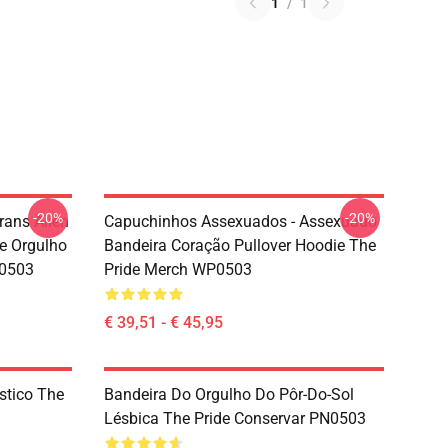
1
/
1
-20%
-20%
rans Alien
Capuchinhos Assexuados - Assexuado
e Orgulho
Bandeira Coração Pullover Hoodie The
P0503
Pride Merch WP0503
€ 39,51 - € 45,95
stico The
Bandeira Do Orgulho Do Pôr-Do-Sol
Lésbica The Pride Conservar PN0503