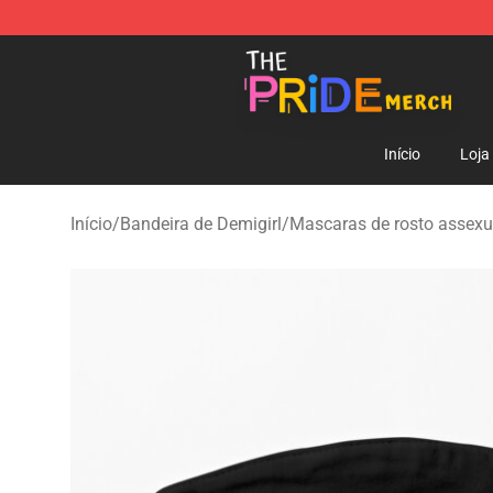
The Pride Shop - Official The Pride Merchandise Store
Início
Loja
Início
/
Bandeira de Demigirl
/
Mascaras de rosto assex