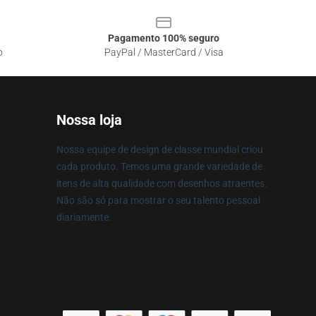
Pagamento 100% seguro
o
PayPal / MasterCard / Visa
Nossa loja
Nossa equipe de design de classe mundial criou
cada produto. Temos uma grande variedade de
itens de alta qualidade com desenhos atraentes.
Não são só para mostrar o seu talento pessoal
diariamente.