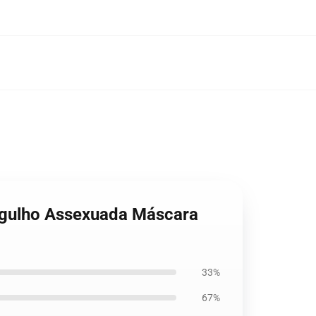
Orgulho Assexuada Máscara
33%
67%