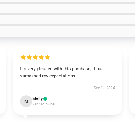
I’m very pleased with this purchase; it has
surpassed my expectations.
Dec 31, 2024
Molly
M
Verified owner