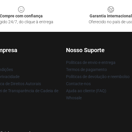
Compre com confiança
Garantia internacional
gido 24/7, do clique à entrega
Oferecido no país de us
mpresa
Nosso Suporte
Políticas de envio e entrega
ndições
Termos de pagamento
privacidade
Políticas de devolução e reembolso
ca de Direitos Autorais
Contacte-nos
i de Transparência de Cadeia de
Ajuda ao cliente (FAQ)
Whosale