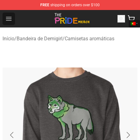
FREE
shipping on orders over $100
The Pride Shop - Official The Pride Merchandise Store
Open menu
Início
/
Bandeira de Demigirl
/
Camisetas aromáticas