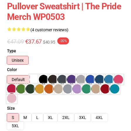
Pullover Sweatshirt | The Pride
Merch WP0503
(4 customer reviews)
€47.09
€37.67
-20%
$40.95
Type
Unisex
Color
Default
Size
S
M
L
XL
2XL
3XL
4XL
5XL