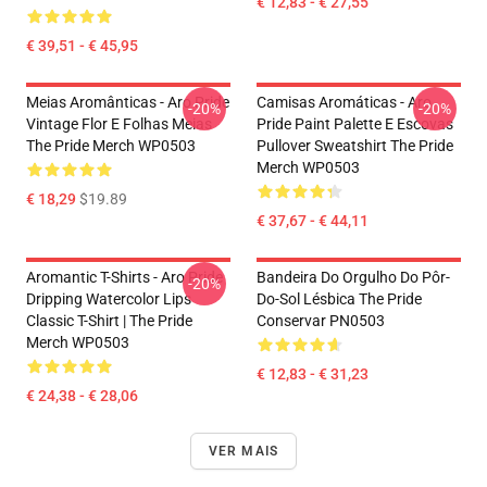
€ 12,83 - € 27,55
€ 39,51 - € 45,95
Meias Aromânticas - Aro Pride
Camisas Aromáticas - Aro
-20%
-20%
Vintage Flor E Folhas Meias
Pride Paint Palette E Escovas
The Pride Merch WP0503
Pullover Sweatshirt The Pride
Merch WP0503
€ 18,29
$19.89
€ 37,67 - € 44,11
Aromantic T-Shirts - Aro Pride
Bandeira Do Orgulho Do Pôr-
-20%
Dripping Watercolor Lips
Do-Sol Lésbica The Pride
Classic T-Shirt | The Pride
Conservar PN0503
Merch WP0503
€ 12,83 - € 31,23
€ 24,38 - € 28,06
VER MAIS