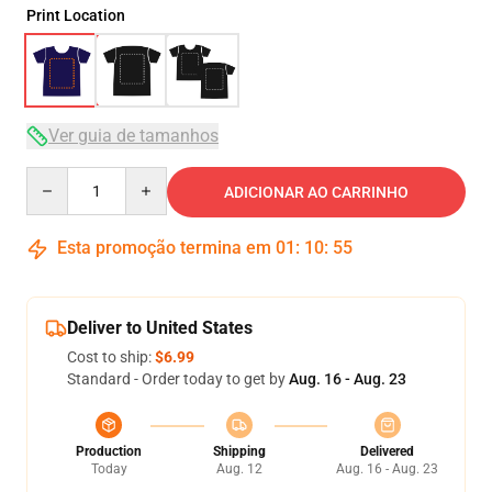
Print Location
Ver guia de tamanhos
Quantity
ADICIONAR AO CARRINHO
Esta promoção termina em
01
:
10
:
54
Deliver to United States
Cost to ship:
$6.99
Standard - Order today to get by
Aug. 16 - Aug. 23
Production
Shipping
Delivered
Today
Aug. 12
Aug. 16 - Aug. 23