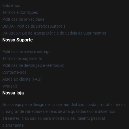
Sobre nós
Termos e Condições
Políticas de privacidade
DMCA - Política de Direitos Autorais
CA SB657: Lei de Transparência de Cadeia de Suprimentos
Nosso Suporte
Políticas de envio e entrega
Termos de pagamento
Políticas de devolução e reembolso
Contacte-nos
Ajuda ao cliente (FAQ)
Whosale
Nossa loja
Nossa equipe de design de classe mundial criou cada produto. Temos
uma grande variedade de itens de alta qualidade com desenhos
atraentes. Não são só para mostrar o seu talento pessoal
diariamente.