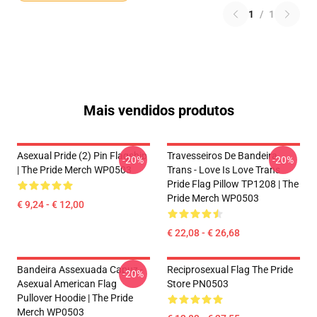
1
/
1
Mais vendidos produtos
Asexual Pride (2) Pin Flagship
Travesseiros De Bandeira
-20%
-20%
| The Pride Merch WP0503
Trans - Love Is Love Trans
Pride Flag Pillow TP1208 | The
Pride Merch WP0503
€ 9,24 - € 12,00
€ 22,08 - € 26,68
Bandeira Assexuada Capuz -
Reciprosexual Flag The Pride
-20%
Asexual American Flag
Store PN0503
Pullover Hoodie | The Pride
Merch WP0503