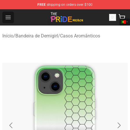
FREE
shipping on orders over $100
The Pride Shop - Official The Pride Merchandise Store
Open menu
Início
/
Bandeira de Demigirl
/
Casos Aromânticos