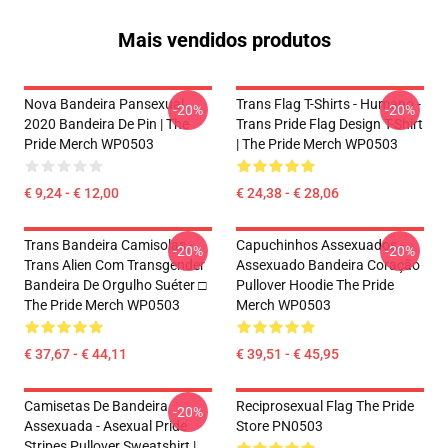
Mais vendidos produtos
Nova Bandeira Pansexual
Trans Flag T-Shirts - Humano -
-20%
-20%
2020 Bandeira De Pin | The
Trans Pride Flag Design T-Shirt
Pride Merch WP0503
| The Pride Merch WP0503
€ 9,24 - € 12,00
€ 24,38 - € 28,06
Trans Bandeira Camisolas -
Capuchinhos Assexuados -
-20%
-20%
Trans Alien Com Transgender
Assexuado Bandeira Coração
Bandeira De Orgulho Suéter □
Pullover Hoodie The Pride
The Pride Merch WP0503
Merch WP0503
€ 37,67 - € 44,11
€ 39,51 - € 45,95
Camisetas De Bandeira
Reciprosexual Flag The Pride
-20%
Assexuada - Asexual Pride
Store PN0503
Stripes Pullover Sweatshirt |