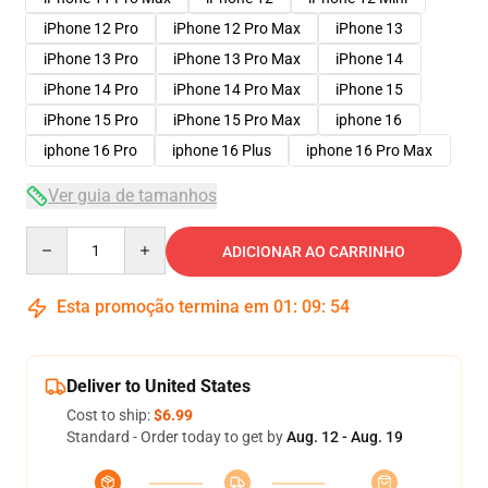
iPhone 12 Pro
iPhone 12 Pro Max
iPhone 13
iPhone 13 Pro
iPhone 13 Pro Max
iPhone 14
iPhone 14 Pro
iPhone 14 Pro Max
iPhone 15
iPhone 15 Pro
iPhone 15 Pro Max
iphone 16
iphone 16 Pro
iphone 16 Plus
iphone 16 Pro Max
Ver guia de tamanhos
Quantity
ADICIONAR AO CARRINHO
Esta promoção termina em
01
:
09
:
53
Deliver to United States
Cost to ship:
$6.99
Standard - Order today to get by
Aug. 12 - Aug. 19