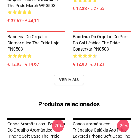
The Pride Merch WP0503
€ 12,83 - € 27,55
€ 37,67 - € 44,11
Bandeira Do Orgulho
Bandeira Do Orgulho Do Pôr-
Diamorístico The Pride Loja
Do-Sol Lésbica The Pride
PN0503
Conservar PN0503
€ 12,83 - € 14,67
€ 12,83 - € 31,23
VER MAIS
Produtos relacionados
Casos Aromânticos - Bandeira
Casos Aromânticos -
-20%
-20%
Do Orgulho Aromântico
Triângulos Galáxia Aro Pride
IPhone Soft Case The Pride
Layered IPhone Soft Case The