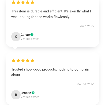
This item is durable and efficient. It’s exactly what I
was looking for and works flawlessly.
Jan 1, 2025
Carter
C
Verified owner
Trusted shop, good products, nothing to complain
about.
Dec 30, 2024
Brooke
B
Verified owner