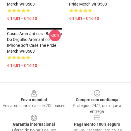
Merch WP0503
Pride Merch WP0503
€ 14,81 - € 16,10
€ 14,81 - € 16,10
Casos Aromânticos - Bandeira
-20%
Do Orgulho Aromântico
IPhone Soft Case The Pride
Merch WP0503
€ 14,81 - € 16,10
Footer
Envio mundial
Compre com confiança
Enviamos para mais de 200 países
Protegido 24/7, do clique à
entrega
Garantia internacional
Pagamento 100% seguro
Oferecido no país de uso
PayPal / MasterCard / Visa