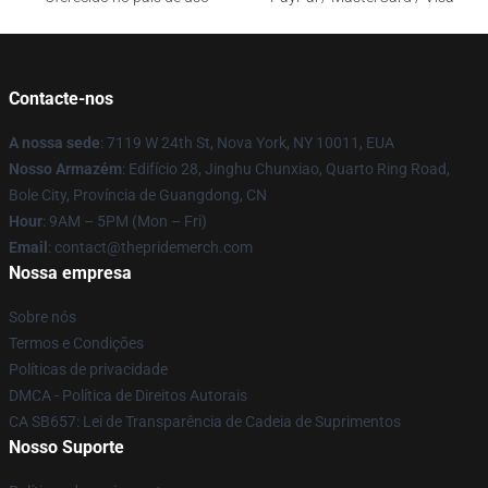
Contacte-nos
A nossa sede
: 7119 W 24th St, Nova York, NY 10011, EUA
Nosso Armazém
: Edifício 28, Jinghu Chunxiao, Quarto Ring Road,
Bole City, Província de Guangdong, CN
Hour
: 9AM – 5PM (Mon – Fri)
Email
: contact@thepridemerch.com
Nossa empresa
Sobre nós
Termos e Condições
Políticas de privacidade
DMCA - Política de Direitos Autorais
CA SB657: Lei de Transparência de Cadeia de Suprimentos
Nosso Suporte