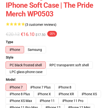
IPhone Soft Case | The Pride
Merch WP0503
(3 customer reviews)
€20.13
€16.10
-20%
$17.50
Type
iPhone
Samsung
Style
PC black frosted shell
RPC transparent soft shell
LPC glass phone case
Model
iPhone 7
iPhone 7 Plus
iPhone 8
iPhone 8 Plus
iPhone X
iPhone XR
iPhone XS
iPhone XS Max
iPhone 11
iPhone 11 Pro
iPhone 11 Pro Max
iPhone 12
iPhone 12 Mini