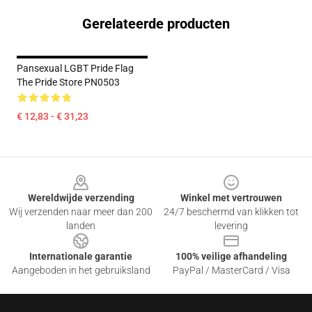
Gerelateerde producten
Pansexual LGBT Pride Flag
The Pride Store PN0503
€ 12,83 - € 31,23
Footer
Wereldwijde verzending
Winkel met vertrouwen
Wij verzenden naar meer dan 200
24/7 beschermd van klikken tot
landen
levering
Internationale garantie
100% veilige afhandeling
Aangeboden in het gebruiksland
PayPal / MasterCard / Visa