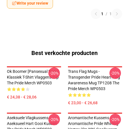
Write your review
1
/
1
Best verkochte producten
Ok Boomer [Pansexual Pride]
Trans Flag Mugs -
-20%
-20%
Klassiek T-Shirt Vlaggenschip
Transgender Pride Heart Flag
The Pride Merch WP0503
Awareness Mug TP1208 The
Pride Merch WP0503
€ 24,38 - € 28,06
€ 23,00 - € 26,68
Aseksuele Vlagkussens -
Aromantische Kussens -
-20%
-20%
Aseksueel Hart Gooi Kussen
Aromantische Pride Whirling