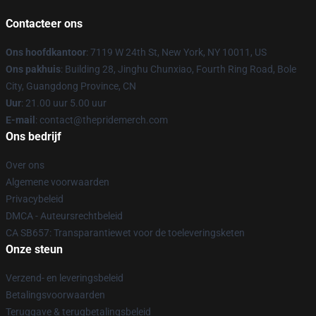
Contacteer ons
Ons hoofdkantoor
: 7119 W 24th St, New York, NY 10011, US
Ons pakhuis
: Building 28, Jinghu Chunxiao, Fourth Ring Road, Bole
City, Guangdong Province, CN
Uur
: 21.00 uur 5.00 uur
E-mail
: contact@thepridemerch.com
Ons bedrijf
Over ons
Algemene voorwaarden
Privacybeleid
DMCA - Auteursrechtbeleid
CA SB657: Transparantiewet voor de toeleveringsketen
Onze steun
Verzend- en leveringsbeleid
Betalingsvoorwaarden
Teruggave & terugbetalingsbeleid