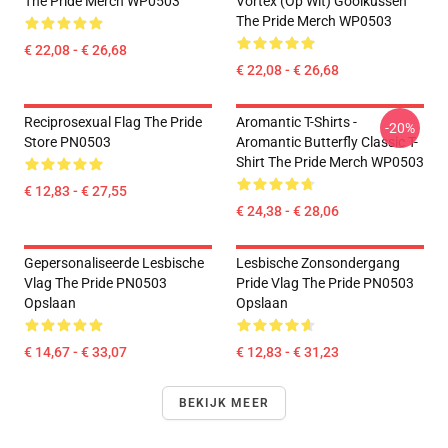
The Pride Merch WP0503
Vortex (op Wit) Gooikussen
The Pride Merch WP0503
€ 22,08 - € 26,68
€ 22,08 - € 26,68
Reciprosexual Flag The Pride
Aromantic T-Shirts -
-20%
Store PN0503
Aromantic Butterfly Classic T-
Shirt The Pride Merch WP0503
€ 12,83 - € 27,55
€ 24,38 - € 28,06
Gepersonaliseerde Lesbische
Lesbische Zonsondergang
Vlag The Pride PN0503
Pride Vlag The Pride PN0503
Opslaan
Opslaan
€ 14,67 - € 33,07
€ 12,83 - € 31,23
BEKIJK MEER