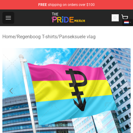
FREE
shipping on orders over $100
The Pride Shop - Official The Pride Merchandise Store
Open menu
Home
/
Regenboog T-shirts
/
Panseksuele vlag