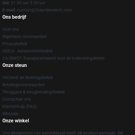
Uur
: 21.00 uur 5.00 uur
E-mail
: contact@thepridemerch.com
Ons bedrijf
Over ons
Algemene voorwaarden
Privacybeleid
DMCA - Auteursrechtbeleid
CA SB657: Transparantiewet voor de toeleveringsketen
Onze steun
Verzend- en leveringsbeleid
Betalingsvoorwaarden
Teruggave & terugbetalingsbeleid
Contacteer ons
Klantenhulp (FAQ)
Whosale
Onze winkel
Ons designteam van wereldklasse heeft elk product gemaakt. We