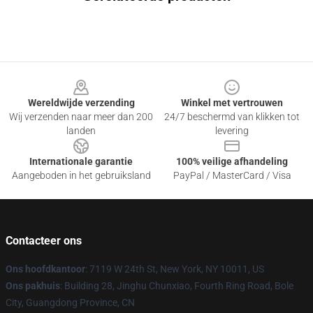
Footer
Wereldwijde verzending
Winkel met vertrouwen
Wij verzenden naar meer dan 200
24/7 beschermd van klikken tot
landen
levering
Internationale garantie
100% veilige afhandeling
Aangeboden in het gebruiksland
PayPal / MasterCard / Visa
Contacteer ons
Ons hoofdkantoor
: 7119 W 24th St, New York, NY 10011, US
Ons pakhuis
: Building 28, Jinghu Chunxiao, Fourth Ring Road, Bole
City, Guangdong Province, CN