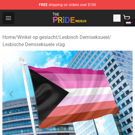
FREE
shipping on orders over $100
The Pride Shop - Official The Pride Merchandise Store
Open menu
Home
/
Winkel op geslacht
/
Lesbisch Demiseksueel
/
Lesbische Demiseksuele vlag