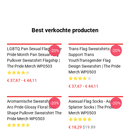
Best verkochte producten
LGBTQ Pan Sexual Flag - June
Trans Flag Sweatshirts -
-20%
-20%
Pride Month Pan Sexual Flag
Support Trans
Pullover Sweatshirt Flagship |
YouthTransgender Flag
The Pride Merch WP0503
Design Sweatshirt | The Pride
Merch WP0503
€ 37,67 - € 44,11
€ 37,67 - € 44,11
Aromantische Sweatshirts -
Asexual Flag Socks - Asexual
-20%
-20%
Aro Pride Glossy Floral Star
Splatter Socks | The Pride
Shape Pullover Sweatshirt The
Merch WP0503
Pride Merch WP0503
€ 18,29
$19.89