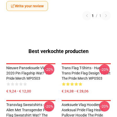
Write your review
1
/
1
Best verkochte producten
Nieuwe Panseksuele Vlag
Trans Flag T-Shirts - Human -
-20%
-20%
2020 Pin Flagship Wat? The
Trans Pride Flag Design T-Shirt
Pride Merch WP0503
The Pride Merch WP0503
€ 9,24 - € 12,00
€ 24,38 - € 28,06
Transvlag Sweatshirts - Trans
Aseksuele Vlag Hoodies -
-20%
-20%
Alien Met Transgender Pride
Aseksual Pride Flag Heart
Flag Sweatshirt Wat? The
Pullover Hoodie The Pride