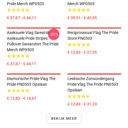
Pride Merch WP0503
Merch WP0503
€ 37,67 - € 44,11
€ 39,51 - € 45,95
Aseksuele Vlag Sweatshirts -
Reciprosexual Flag The Pride
-20%
Aseksuele Pride Stripes
Store PN0503
Pullover Sweatshirt The Pride
Merch WP0503
€ 12,83 - € 27,55
€ 37,67 - € 44,11
Diamorische Pride-Vlag The
Lesbische Zonsondergang
Pride PN0503 Opslaan
Pride Vlag The Pride PN0503
Opslaan
€ 12,83 - € 14,67
€ 12,83 - € 31,23
BEKIJK MEER