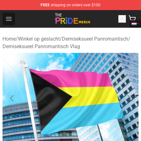
FREE
shipping on orders over $100
The Pride Shop - Official The Pride Merchandise Store
Open menu
Home
/
Winkel op geslacht
/
Demiseksueel Panromantisch
/
Demiseksueel Panromantisch Vlag