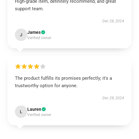
High-grade item, definitely recommend, and great
support team.
Dec 28, 2024
James
J
Verified owner
The product fulfills its promises perfectly; it's a
trustworthy option for anyone.
Dec 28, 2024
Lauren
L
Verified owner