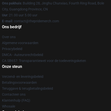
Ons pakhuis
: Building 28, Jinghu Chunxiao, Fourth Ring Road, Bole
City, Guangdong Province, CN
Uur
: 21.00 uur 5.00 uur
E-mail
: contact@thepridemerch.com
Ons bedrijf
Over ons
Algemene voorwaarden
Privacybeleid
DMCA - Auteursrechtbeleid
CA SB657: Transparantiewet voor de toeleveringsketen
Onze steun
Verzend- en leveringsbeleid
Betalingsvoorwaarden
Teruggave & terugbetalingsbeleid
Contacteer ons
Klantenhulp (FAQ)
Whosale