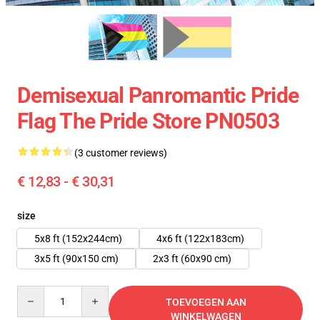
Demisexual Panromantic Pride
Flag The Pride Store PN0503
(3 customer reviews)
€ 12,83 - € 30,31
size
5x8 ft (152x244cm)
4x6 ft (122x183cm)
3x5 ft (90x150 cm)
2x3 ft (60x90 cm)
Quantity
TOEVOEGEN AAN
WINKELWAGEN