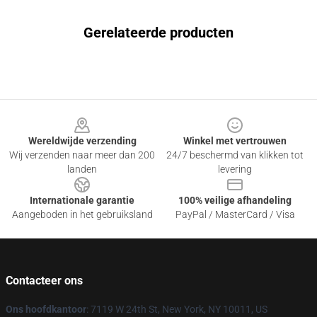
Gerelateerde producten
Footer
Wereldwijde verzending
Winkel met vertrouwen
Wij verzenden naar meer dan 200
24/7 beschermd van klikken tot
landen
levering
Internationale garantie
100% veilige afhandeling
Aangeboden in het gebruiksland
PayPal / MasterCard / Visa
Contacteer ons
Ons hoofdkantoor
: 7119 W 24th St, New York, NY 10011, US