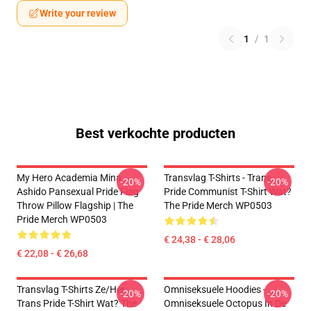
Write your review
1
/
1
Best verkochte producten
My Hero Academia Mina
Transvlag T-Shirts - Trans
-20%
-20%
Ashido Pansexual Pride Flag
Pride Communist T-Shirt Wat?
Throw Pillow Flagship | The
The Pride Merch WP0503
Pride Merch WP0503
€ 24,38 - € 28,06
€ 22,08 - € 26,68
Transvlag T-Shirts Ze/Her
Omniseksuele Hoodies -
-20%
-20%
Trans Pride T-Shirt Wat? The
Omniseksuele Octopus In De