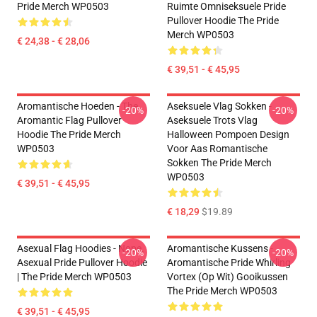
Pride Merch WP0503
Ruimte Omniseksuele Pride
Pullover Hoodie The Pride
Merch WP0503
€ 24,38 - € 28,06
€ 39,51 - € 45,95
Aromantische Hoeden - The
Aseksuele Vlag Sokken -
-20%
-20%
Aromantic Flag Pullover
Aseksuele Trots Vlag
Hoodie The Pride Merch
Halloween Pompoen Design
WP0503
Voor Aas Romantische
Sokken The Pride Merch
WP0503
€ 39,51 - € 45,95
€ 18,29
$19.89
Asexual Flag Hoodies - Nope.
Aromantische Kussens -
-20%
-20%
Asexual Pride Pullover Hoodie
Aromantische Pride Whirling
| The Pride Merch WP0503
Vortex (op Wit) Gooikussen
The Pride Merch WP0503
€ 39,51 - € 45,95