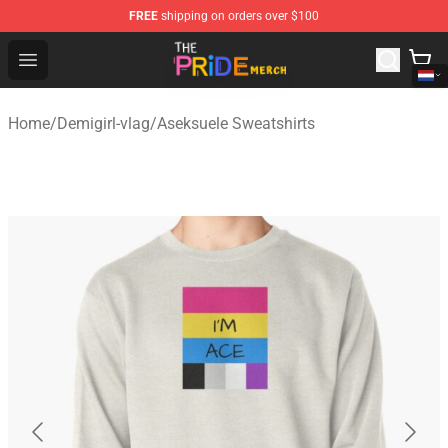
FREE
shipping on orders over $100
The Pride Shop - Official The Pride Merchandise Store
Open menu
Home
/
Demigirl-vlag
/
Aseksuele Sweatshirts