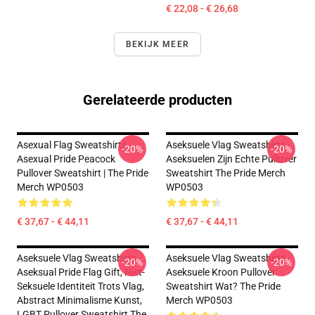
€ 22,08 - € 26,68
BEKIJK MEER
Gerelateerde producten
Asexual Flag Sweatshirts -
Aseksuele Vlag Sweatshirts -
-20%
-20%
Asexual Pride Peacock
Aseksuelen Zijn Echte Pullover
Pullover Sweatshirt | The Pride
Sweatshirt The Pride Merch
Merch WP0503
WP0503
€ 37,67 - € 44,11
€ 37,67 - € 44,11
Aseksuele Vlag Sweatshirts -
Aseksuele Vlag Sweatshirts -
-20%
-20%
Aseksual Pride Flag Gift, Niet-
Aseksuele Kroon Pullover
Seksuele Identiteit Trots Vlag,
Sweatshirt Wat? The Pride
Abstract Minimalisme Kunst,
Merch WP0503
LGBT Pullover Sweatshirt The