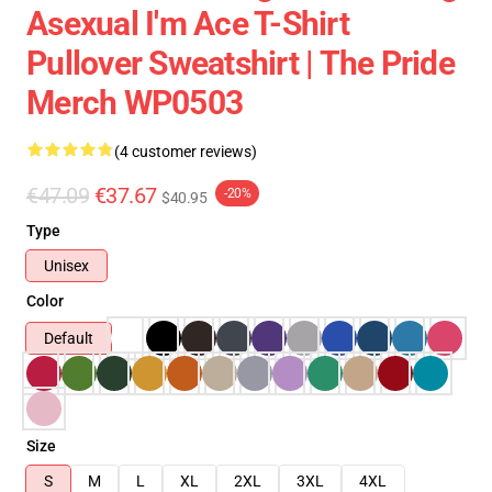
Asexual I'm Ace T-Shirt
Pullover Sweatshirt | The Pride
Merch WP0503
(4 customer reviews)
€47.09
€37.67
-20%
$40.95
Type
Unisex
Color
Default
Size
S
M
L
XL
2XL
3XL
4XL