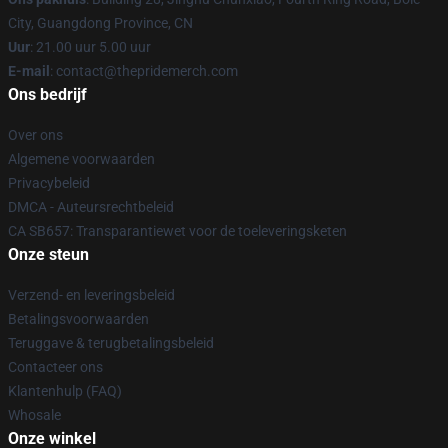
City, Guangdong Province, CN
Uur
: 21.00 uur 5.00 uur
E-mail
: contact@thepridemerch.com
Ons bedrijf
Over ons
Algemene voorwaarden
Privacybeleid
DMCA - Auteursrechtbeleid
CA SB657: Transparantiewet voor de toeleveringsketen
Onze steun
Verzend- en leveringsbeleid
Betalingsvoorwaarden
Teruggave & terugbetalingsbeleid
Contacteer ons
Klantenhulp (FAQ)
Whosale
Onze winkel