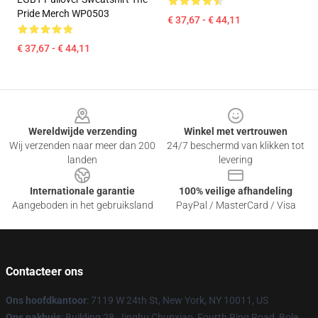
Pride Merch WP0503
€ 37,67 - € 44,11
€ 37,67 - € 44,11
Footer
Wereldwijde verzending
Winkel met vertrouwen
Wij verzenden naar meer dan 200
24/7 beschermd van klikken tot
landen
levering
Internationale garantie
100% veilige afhandeling
Aangeboden in het gebruiksland
PayPal / MasterCard / Visa
Contacteer ons
Ons hoofdkantoor
: 7119 W 24th St, New York, NY 10011, US
Ons pakhuis
: Building 28, Jinghu Chunxiao, Fourth Ring Road, Bole