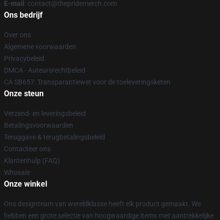
E-mail
: contact@thepridemerch.com
Ons bedrijf
Over ons
Algemene voorwaarden
Privacybeleid
DMCA - Auteursrechtbeleid
CA SB657: Transparantiewet voor de toeleveringsketen
Onze steun
Verzend- en leveringsbeleid
Betalingsvoorwaarden
Teruggave & terugbetalingsbeleid
Contacteer ons
Klantenhulp (FAQ)
Whosale
Onze winkel
Ons designteam van wereldklasse heeft elk product gemaakt. We
hebben een grote selectie van hoogwaardige items met aantrekkelijke