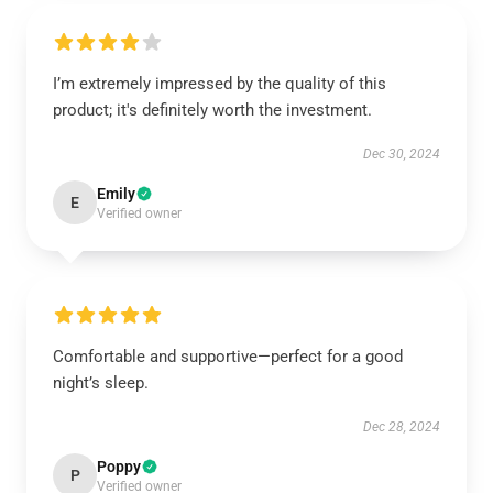
I’m extremely impressed by the quality of this
product; it's definitely worth the investment.
Dec 30, 2024
Emily
E
Verified owner
Comfortable and supportive—perfect for a good
night’s sleep.
Dec 28, 2024
Poppy
P
Verified owner