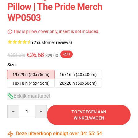
Pillow | The Pride Merch
WP0503
This is pillow cover only, insert is not included.
(2 customer reviews)
€33.35
€26.68
-20%
$29.00
Size
19x29in (50x75cm)
16x16in (40x40cm)
18x18in (45x45cm)
20x20in (50x50cm)
Bekijk maattabel
Quantity
TOEVOEGEN AAN
WINKELWAGEN
Deze uitverkoop eindigt over
04
:
55
:
53