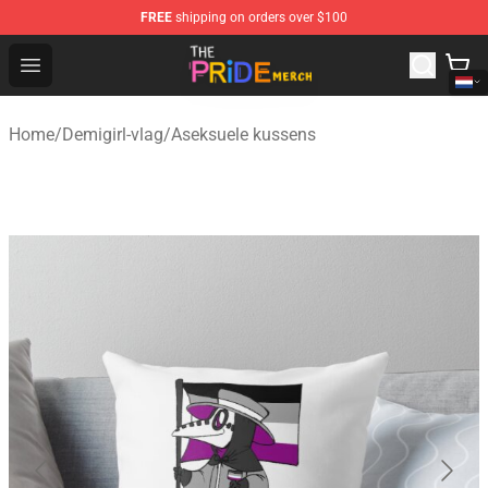
FREE
shipping on orders over $100
The Pride Shop - Official The Pride Merchandise Store
Open menu
Home
/
Demigirl-vlag
/
Aseksuele kussens