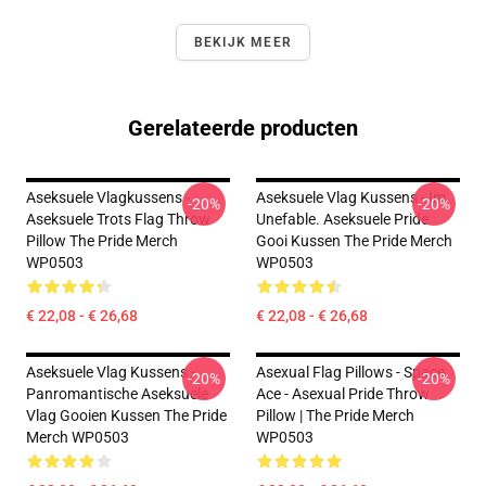
BEKIJK MEER
Gerelateerde producten
Aseksuele Vlagkussens -
Aseksuele Vlag Kussens - Im
-20%
-20%
Aseksuele Trots Flag Throw
Unefable. Aseksuele Pride
Pillow The Pride Merch
Gooi Kussen The Pride Merch
WP0503
WP0503
€ 22,08 - € 26,68
€ 22,08 - € 26,68
Aseksuele Vlag Kussens -
Asexual Flag Pillows - Space
-20%
-20%
Panromantische Aseksuele
Ace - Asexual Pride Throw
Vlag Gooien Kussen The Pride
Pillow | The Pride Merch
Merch WP0503
WP0503