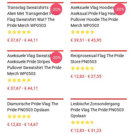
Transvlag Sweatshirts - Trans
Aseksuele Vlag Hoodies -
-20%
-20%
Alien Met Transgender Pride
Aseksual Pride Flag Heart
Flag Sweatshirt Wat? The
Pullover Hoodie The Pride
Pride Merch WP0503
Merch WP0503
€ 37,67 - € 44,11
€ 39,51 - € 45,95
Aseksuele Vlag Sweatshirts -
Reciprosexual Flag The Pride
-20%
Aseksuele Pride Stripes
Store PN0503
Pullover Sweatshirt The Pride
Merch WP0503
€ 12,83 - € 27,55
€ 37,67 - € 44,11
Diamorische Pride-Vlag The
Lesbische Zonsondergang
Pride PN0503 Opslaan
Pride Vlag The Pride PN0503
Opslaan
€ 12,83 - € 14,67
€ 12,83 - € 31,23