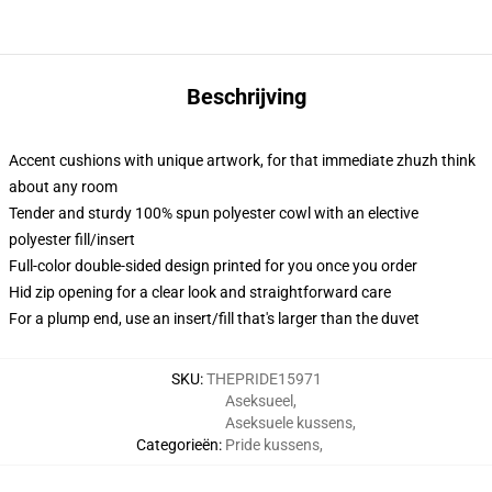
Beschrijving
Accent cushions with unique artwork, for that immediate zhuzh think
about any room
Tender and sturdy 100% spun polyester cowl with an elective
polyester fill/insert
Full-color double-sided design printed for you once you order
Hid zip opening for a clear look and straightforward care
For a plump end, use an insert/fill that's larger than the duvet
SKU
:
THEPRIDE15971
Aseksueel
,
Aseksuele kussens
,
Categorieën
:
Pride kussens
,