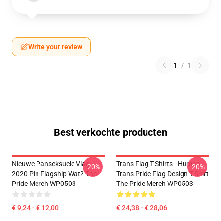
Write your review
1
/
1
Best verkochte producten
Nieuwe Panseksuele Vlag
Trans Flag T-Shirts - Human -
-20%
-20%
2020 Pin Flagship Wat? The
Trans Pride Flag Design T-Shirt
Pride Merch WP0503
The Pride Merch WP0503
€ 9,24 - € 12,00
€ 24,38 - € 28,06