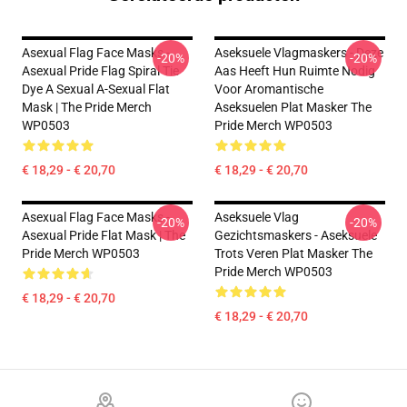
Asexual Flag Face Masks -
Aseksuele Vlagmaskers - Deze
-20%
-20%
Asexual Pride Flag Spiral Tie
Aas Heeft Hun Ruimte Nodig
Dye A Sexual A-Sexual Flat
Voor Aromantische
Mask | The Pride Merch
Aseksuelen Plat Masker The
WP0503
Pride Merch WP0503
€ 18,29 - € 20,70
€ 18,29 - € 20,70
Asexual Flag Face Masks -
Aseksuele Vlag
-20%
-20%
Asexual Pride Flat Mask | The
Gezichtsmaskers - Aseksuele
Pride Merch WP0503
Trots Veren Plat Masker The
Pride Merch WP0503
€ 18,29 - € 20,70
€ 18,29 - € 20,70
Footer