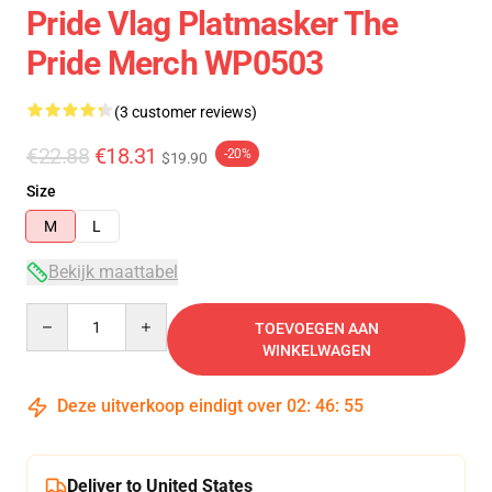
Pride Vlag Platmasker The
Pride Merch WP0503
(3 customer reviews)
€22.88
€18.31
-20%
$19.90
Size
M
L
Bekijk maattabel
Quantity
TOEVOEGEN AAN
WINKELWAGEN
Deze uitverkoop eindigt over
02
:
46
:
54
Deliver to United States