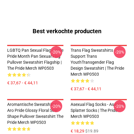
Best verkochte producten
LGBTQ Pan Sexual Flag - June
Trans Flag Sweatshirts -
-20%
-20%
Pride Month Pan Sexual Flag
Support Trans
Pullover Sweatshirt Flagship |
YouthTransgender Flag
The Pride Merch WP0503
Design Sweatshirt | The Pride
Merch WP0503
€ 37,67 - € 44,11
€ 37,67 - € 44,11
Aromantische Sweatshirts -
Asexual Flag Socks - Asexual
-20%
-20%
Aro Pride Glossy Floral Star
Splatter Socks | The Pride
Shape Pullover Sweatshirt The
Merch WP0503
Pride Merch WP0503
€ 18,29
$19.89