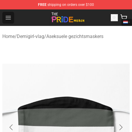
FREE
shipping on orders over $100
The Pride Shop - Official The Pride Merchandise Store
Open menu
Home
/
Demigirl-vlag
/
Aseksuele gezichtsmaskers