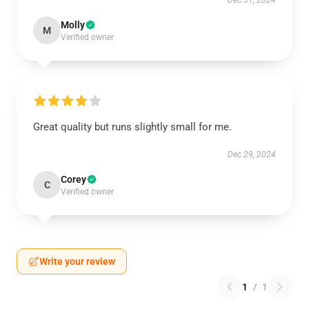
Dec 31, 2024
Molly
M
Verified owner
Great quality but runs slightly small for me.
Dec 29, 2024
Corey
C
Verified owner
Write your review
1
/
1