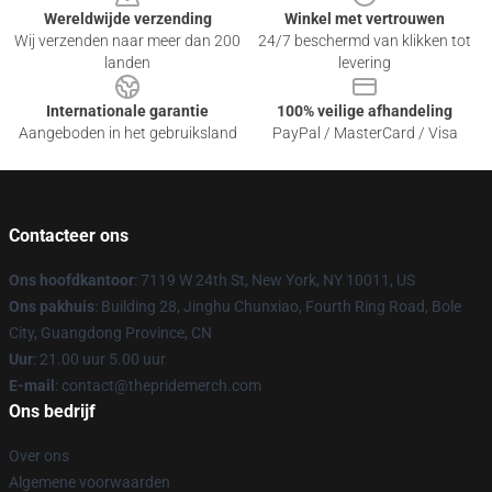
Wereldwijde verzending
Winkel met vertrouwen
Wij verzenden naar meer dan 200
24/7 beschermd van klikken tot
landen
levering
Internationale garantie
100% veilige afhandeling
Aangeboden in het gebruiksland
PayPal / MasterCard / Visa
Contacteer ons
Ons hoofdkantoor
: 7119 W 24th St, New York, NY 10011, US
Ons pakhuis
: Building 28, Jinghu Chunxiao, Fourth Ring Road, Bole
City, Guangdong Province, CN
Uur
: 21.00 uur 5.00 uur
E-mail
: contact@thepridemerch.com
Ons bedrijf
Over ons
Algemene voorwaarden