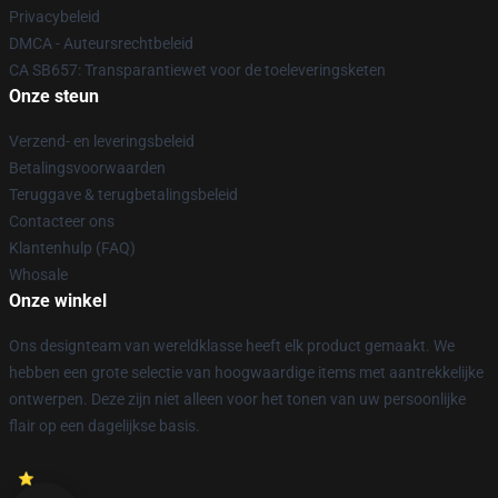
Privacybeleid
DMCA - Auteursrechtbeleid
CA SB657: Transparantiewet voor de toeleveringsketen
Onze steun
Verzend- en leveringsbeleid
Betalingsvoorwaarden
Teruggave & terugbetalingsbeleid
Contacteer ons
Klantenhulp (FAQ)
Whosale
Onze winkel
Ons designteam van wereldklasse heeft elk product gemaakt. We
hebben een grote selectie van hoogwaardige items met aantrekkelijke
ontwerpen. Deze zijn niet alleen voor het tonen van uw persoonlijke
flair op een dagelijkse basis.