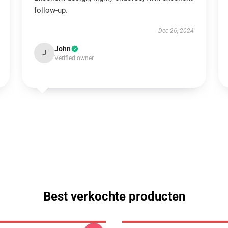
follow-up.
Dec 26, 2024
John
J
Verified owner
Best verkochte producten