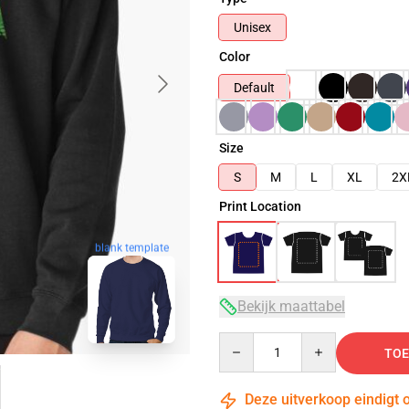
Unisex
Color
Default
Size
S
M
L
XL
2X
Print Location
blank template
Bekijk maattabel
Quantity
TOE
Deze uitverkoop eindigt 