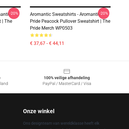
-20%
-20%
antic
Aromantic Sweatshirts - Aromantic
t | The
Pride Peacock Pullover Sweatshirt | The
Pride Merch WP0503
€ 37,67 - € 44,11
e
100% veilige afhandeling
sland
PayPal / MasterCard / Visa
Onze winkel
Ons designteam van wereldklasse heeft elk