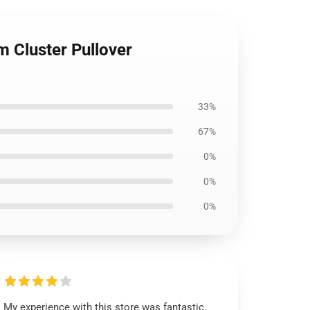
m Cluster Pullover
33%
67%
0%
0%
0%
My experience with this store was fantastic.