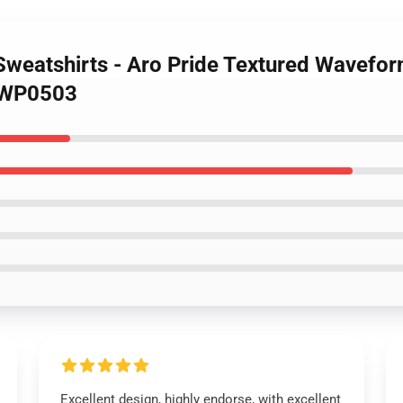
Sweatshirts - Aro Pride Textured Wavefor
h WP0503
Excellent design, highly endorse, with excellent