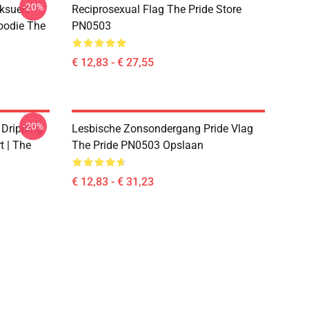
-20%
ksuele
Reciprosexual Flag The Pride Store
oodie The
PN0503
€ 12,83 - € 27,55
-20%
 Dripping
Lesbische Zonsondergang Pride Vlag
t | The
The Pride PN0503 Opslaan
€ 12,83 - € 31,23