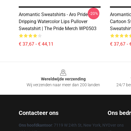
-20%
Aromantic Sweatshirts - Aro Pride
Aromantic 
Dripping Watercolor Lips Pullover
Cartoon S
Sweatshirt | The Pride Merch WP0503
Sweatshir
€ 37,67 - € 44,11
€ 37,67 - 
Footer
Wereldwijde verzending
Wij verzenden naar meer dan 200 landen
24/7 bes
Contacteer ons
Ons bedri
Ons hoofdkantoor
: 7119 W 24th St, New York, NY
Over ons