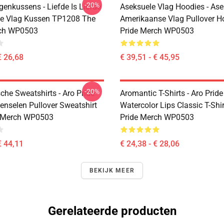
-20%
genkussens - Liefde Is Liefde
Aseksuele Vlag Hoodies - Ase
de Vlag Kussen TP1208 The
Amerikaanse Vlag Pullover H
rch WP0503
Pride Merch WP0503
€ 26,68
€ 39,51 - € 45,95
-20%
che Sweatshirts - Aro Pride
Aromantic T-Shirts - Aro Pride
enselen Pullover Sweatshirt
Watercolor Lips Classic T-Shir
e Merch WP0503
Pride Merch WP0503
€ 44,11
€ 24,38 - € 28,06
BEKIJK MEER
Gerelateerde producten