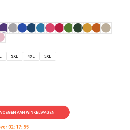
L
3XL
4XL
5XL
VOEGEN AAN WINKELWAGEN
over
02
:
17
:
54