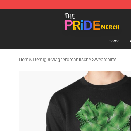
The Pride Shop - Official The Pride Merchandise Store
Home
Home
/
Demigirl-vlag
/
Aromantische Sweatshirts