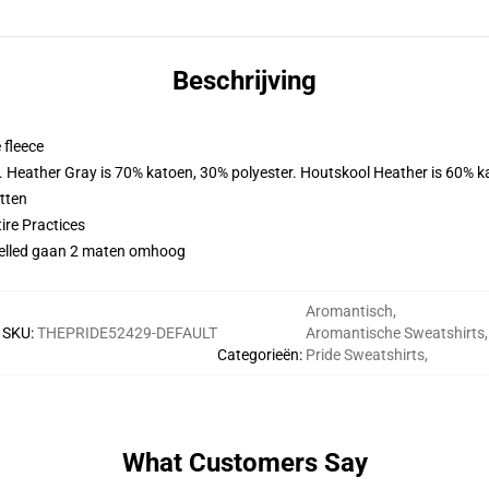
Beschrijving
 fleece
r. Heather Gray is 70% katoen, 30% polyester. Houtskool Heather is 60% k
tten
ire Practices
develled gaan 2 maten omhoog
Aromantisch
,
SKU
:
THEPRIDE52429-DEFAULT
Aromantische Sweatshirts
,
Categorieën
:
Pride Sweatshirts
,
What Customers Say