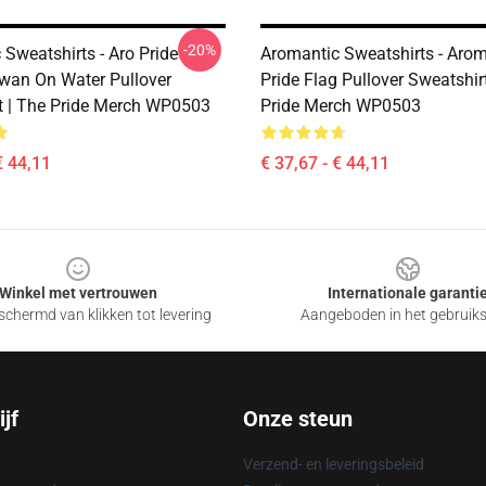
-20%
Sweatshirts - Aro Pride
Aromantic Sweatshirts - Arom
wan On Water Pullover
Pride Flag Pullover Sweatshir
t | The Pride Merch WP0503
Pride Merch WP0503
€ 44,11
€ 37,67 - € 44,11
Winkel met vertrouwen
Internationale garanti
chermd van klikken tot levering
Aangeboden in het gebruik
jf
Onze steun
Verzend- en leveringsbeleid