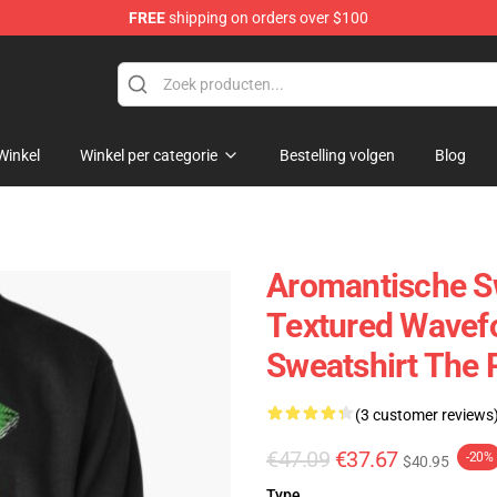
FREE
shipping on orders over $100
Winkel
Winkel per categorie
Bestelling volgen
Blog
Aromantische Sw
Textured Wavefo
Sweatshirt The
(3 customer reviews
€47.09
€37.67
-20%
$40.95
Type