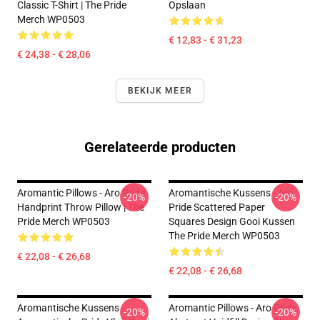
Classic T-Shirt | The Pride
Opslaan
Merch WP0503
€ 12,83 - € 31,23
€ 24,38 - € 28,06
BEKIJK MEER
Gerelateerde producten
Aromantic Pillows - Aro Pride
Aromantische Kussens - Aro
-20%
-20%
Handprint Throw Pillow | The
Pride Scattered Paper
Pride Merch WP0503
Squares Design Gooi Kussen
The Pride Merch WP0503
€ 22,08 - € 26,68
€ 22,08 - € 26,68
Aromantische Kussens -
Aromantic Pillows - Aro Pride
-20%
-20%