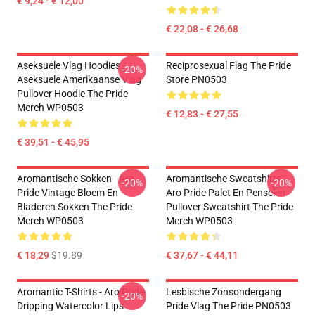
€ 9,24 - € 12,00
€ 22,08 - € 26,68
Aseksuele Vlag Hoodies -
Reciprosexual Flag The Pride
-20%
Aseksuele Amerikaanse Vlag
Store PN0503
Pullover Hoodie The Pride
Merch WP0503
€ 12,83 - € 27,55
€ 39,51 - € 45,95
Aromantische Sokken - Aro
Aromantische Sweatshirts -
-20%
-20%
Pride Vintage Bloem En
Aro Pride Palet En Penselen
Bladeren Sokken The Pride
Pullover Sweatshirt The Pride
Merch WP0503
Merch WP0503
€ 18,29
$19.89
€ 37,67 - € 44,11
Aromantic T-Shirts - Aro Pride
Lesbische Zonsondergang
-20%
Dripping Watercolor Lips
Pride Vlag The Pride PN0503