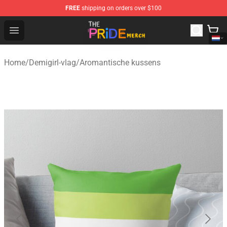
FREE
shipping on orders over $100
The Pride Shop - Official The Pride Merchandise Store
Open menu
Home
/
Demigirl-vlag
/
Aromantische kussens