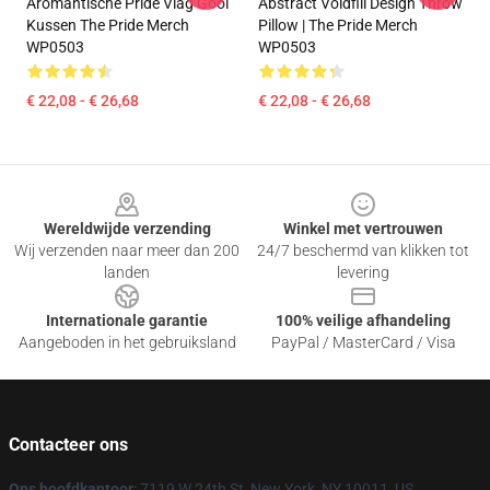
Aromantische Pride Vlag Gooi
Abstract Voidfill Design Throw
Kussen The Pride Merch
Pillow | The Pride Merch
WP0503
WP0503
€ 22,08 - € 26,68
€ 22,08 - € 26,68
Footer
Wereldwijde verzending
Winkel met vertrouwen
Wij verzenden naar meer dan 200
24/7 beschermd van klikken tot
landen
levering
Internationale garantie
100% veilige afhandeling
Aangeboden in het gebruiksland
PayPal / MasterCard / Visa
Contacteer ons
Ons hoofdkantoor
: 7119 W 24th St, New York, NY 10011, US