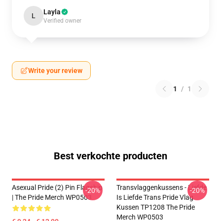
Layla
L
Verified owner
Write your review
1
/
1
Best verkochte producten
Asexual Pride (2) Pin Flagship
Transvlaggenkussens - Liefde
-20%
-20%
| The Pride Merch WP0503
Is Liefde Trans Pride Vlag
Kussen TP1208 The Pride
Merch WP0503