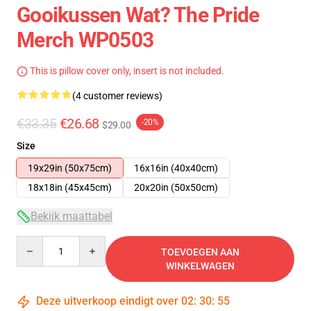
Gooikussen Wat? The Pride
Merch WP0503
This is pillow cover only, insert is not included.
(4 customer reviews)
€33.35
€26.68
-20%
$29.00
Size
19x29in (50x75cm)
16x16in (40x40cm)
18x18in (45x45cm)
20x20in (50x50cm)
Bekijk maattabel
Quantity
TOEVOEGEN AAN
WINKELWAGEN
Deze uitverkoop eindigt over
02
:
30
:
54