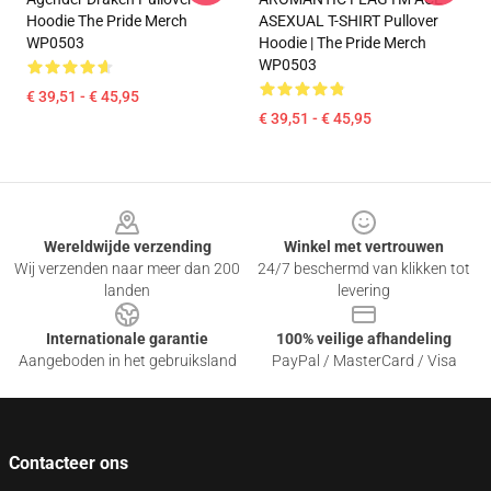
Hoodie The Pride Merch
ASEXUAL T-SHIRT Pullover
WP0503
Hoodie | The Pride Merch
WP0503
€ 39,51 - € 45,95
€ 39,51 - € 45,95
Footer
Wereldwijde verzending
Winkel met vertrouwen
Wij verzenden naar meer dan 200
24/7 beschermd van klikken tot
landen
levering
Internationale garantie
100% veilige afhandeling
Aangeboden in het gebruiksland
PayPal / MasterCard / Visa
Contacteer ons