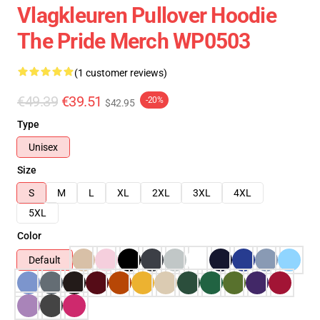
Vlagkleuren Pullover Hoodie
The Pride Merch WP0503
(1 customer reviews)
€49.39
€39.51
-20%
$42.95
Type
Unisex
Size
S
M
L
XL
2XL
3XL
4XL
5XL
Color
Default