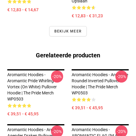
Opslaan
€ 12,83 - € 14,67
€ 12,83 - € 31,23
BEKIJK MEER
Gerelateerde producten
Aromantic Hoodies -
Aromantic Hoodies - Aro Pride
-20%
-20%
Aromantic Pride Whirling
Roundel Inverted Pullover
Vortex (On White) Pullover
Hoodie | The Pride Merch
Hoodie | The Pride Merch
WP0503
WP0503
€ 39,51 - € 45,95
€ 39,51 - € 45,95
Aromantic Hoodies - Aro Ace
Aromantic Hoodies -
-20%
-20%
Agender Draken Pullover
AROMANTIC FLAG I'M ACE