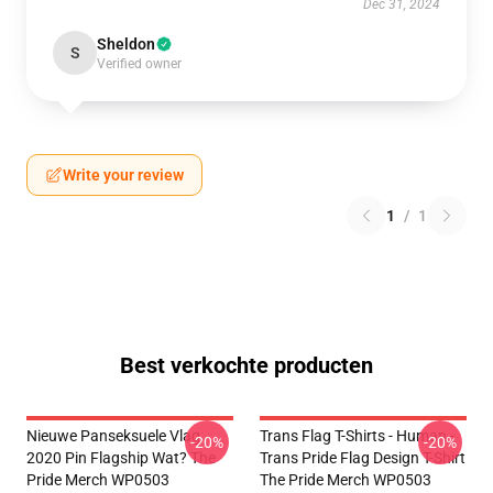
Dec 31, 2024
Sheldon
S
Verified owner
Write your review
1
/
1
Best verkochte producten
Nieuwe Panseksuele Vlag
Trans Flag T-Shirts - Human -
-20%
-20%
2020 Pin Flagship Wat? The
Trans Pride Flag Design T-Shirt
Pride Merch WP0503
The Pride Merch WP0503