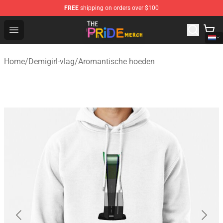
FREE
shipping on orders over $100
The Pride Shop - Official The Pride Merchandise Store
Open menu
Home
/
Demigirl-vlag
/
Aromantische hoeden