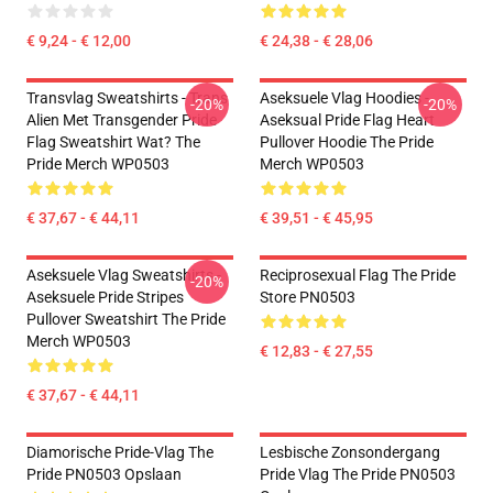
€ 9,24 - € 12,00
€ 24,38 - € 28,06
Transvlag Sweatshirts - Trans
Aseksuele Vlag Hoodies -
-20%
-20%
Alien Met Transgender Pride
Aseksual Pride Flag Heart
Flag Sweatshirt Wat? The
Pullover Hoodie The Pride
Pride Merch WP0503
Merch WP0503
€ 37,67 - € 44,11
€ 39,51 - € 45,95
Aseksuele Vlag Sweatshirts -
Reciprosexual Flag The Pride
-20%
Aseksuele Pride Stripes
Store PN0503
Pullover Sweatshirt The Pride
Merch WP0503
€ 12,83 - € 27,55
€ 37,67 - € 44,11
Diamorische Pride-Vlag The
Lesbische Zonsondergang
Pride PN0503 Opslaan
Pride Vlag The Pride PN0503