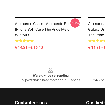
-20%
Aromantic Cases - Aromantic Pride Flag
Aromantis
IPhone Soft Case The Pride Merch
Galaxy Dr
WP0503
The Prid
€ 14,81 - € 16,10
€ 14,81 - 
Footer
Wereldwijde verzending
Wij verzenden naar meer dan 200 landen
24/7 bes
Contacteer ons
Ons bedri