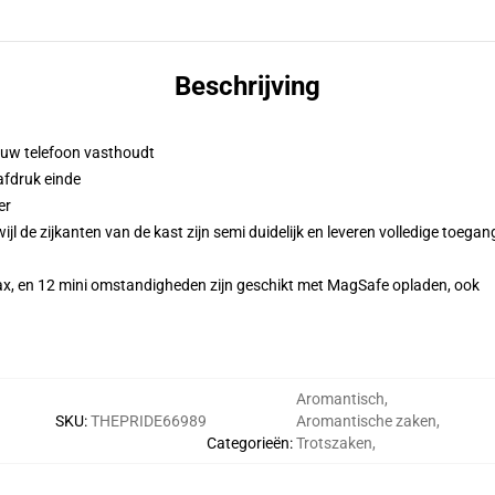
Beschrijving
n uw telefoon vasthoudt
afdruk einde
er
l de zijkanten van de kast zijn semi duidelijk en leveren volledige toegan
ax, en 12 mini omstandigheden zijn geschikt met MagSafe opladen, ook
Aromantisch
,
SKU
:
THEPRIDE66989
Aromantische zaken
,
Categorieën
:
Trotszaken
,