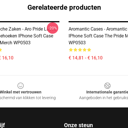
Gerelateerde producten
-20%
che Zaken - Aro Pride Layed
Aromantic Cases - Aromantic 
iehoeken IPhone Soft Case
IPhone Soft Case The Pride 
e Merch WP0503
WP0503
€ 16,10
€ 14,81 - € 16,10
Winkel met vertrouwen
Internationale garanti
chermd van klikken tot levering
Aangeboden in het gebruik
jf
Onze steun