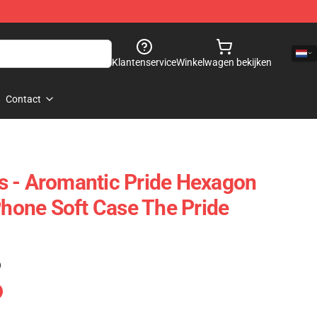
Klantenservice
Winkelwagen bekijken
Contact
s - Aromantic Pride Hexagon
Phone Soft Case The Pride
)