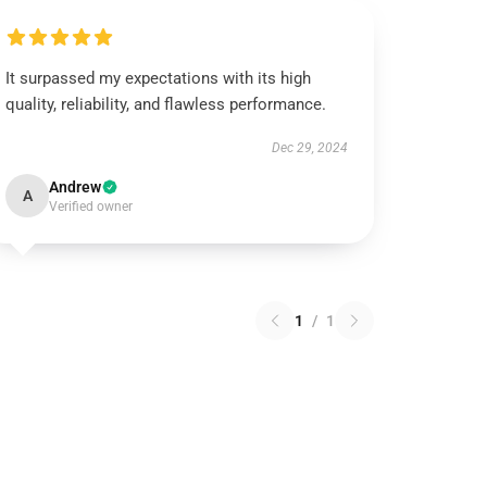
It surpassed my expectations with its high
quality, reliability, and flawless performance.
Dec 29, 2024
Andrew
A
Verified owner
1
/
1