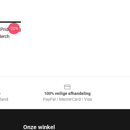
-20%
Pride Flag
Merch
e
100% veilige afhandeling
sland
PayPal / MasterCard / Visa
Onze winkel