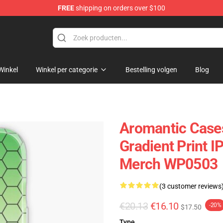
FREE
shipping on orders over $100
Winkel
Winkel per categorie
Bestelling volgen
Blog
Aromantic Case
Gradient Print I
Merch WP0503
(3 customer reviews
€20.13
€16.10
-20%
$17.50
Type