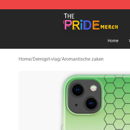
The Pride Shop - Official The Pride Merchandise Store
Home
Home
/
Demigirl-vlag
/
Aromantische zaken