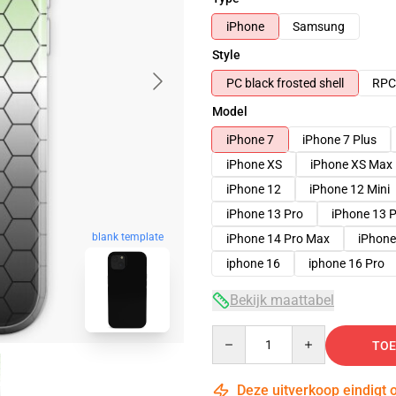
iPhone
Samsung
Style
PC black frosted shell
RPC 
Model
iPhone 7
iPhone 7 Plus
iPhone XS
iPhone XS Max
iPhone 12
iPhone 12 Mini
iPhone 13 Pro
iPhone 13 
blank template
iPhone 14 Pro Max
iPhone
iphone 16
iphone 16 Pro
Bekijk maattabel
Quantity
TOE
Deze uitverkoop eindigt 