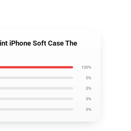
int iPhone Soft Case The
100%
0%
0%
0%
0%