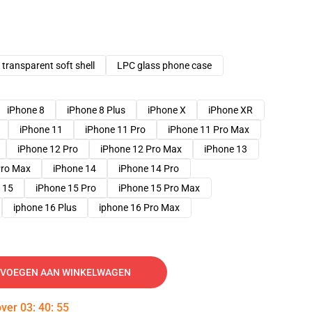
transparent soft shell
LPC glass phone case
iPhone 8
iPhone 8 Plus
iPhone X
iPhone XR
iPhone 11
iPhone 11 Pro
iPhone 11 Pro Max
iPhone 12 Pro
iPhone 12 Pro Max
iPhone 13
Pro Max
iPhone 14
iPhone 14 Pro
 15
iPhone 15 Pro
iPhone 15 Pro Max
iphone 16 Plus
iphone 16 Pro Max
VOEGEN AAN WINKELWAGEN
over
03
:
40
:
54