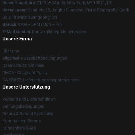
Unser Hauptbüro
: 7119 W 24th St, New York, NY 10011, US
Unser Lager
: Gebäude 28, Jinghu Chunxiao, Vierte Ringstraße, Stadt
Bole, Provinz Guangdong, CN
Geruch
: 9AM – 5PM (Mon – Fri)
E-Mail senden
: Kontakt@thepridemerch.com
Unsere Firma
Über uns
Allgemeine Geschäftsbedingungen
Datenschutzrichtlinien
DMCA - Copyright Policy
CA SB657: Lieferkettentransparenzgesetz
Unsere Unterstützung
Versand und Lieferrichtlinien
Zahlungsbedingungen
Return & Refund Richtlinien
Kontaktieren Sie uns
Kundenhilfe (FAQ)