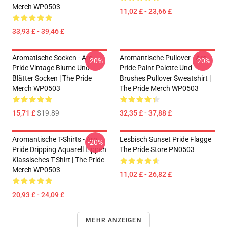
Merch WP0503
11,02 £ - 23,66 £
33,93 £ - 39,46 £
Aromatische Socken - Aro
Aromantische Pullover - Aro
-20%
-20%
Pride Vintage Blume Und
Pride Paint Palette Und
Blätter Socken | The Pride
Brushes Pullover Sweatshirt |
Merch WP0503
The Pride Merch WP0503
15,71 £
$19.89
32,35 £ - 37,88 £
Aromantische T-Shirts - Aro
Lesbisch Sunset Pride Flagge
-20%
Pride Dripping Aquarell Lippen
The Pride Store PN0503
Klassisches T-Shirt | The Pride
Merch WP0503
11,02 £ - 26,82 £
20,93 £ - 24,09 £
MEHR ANZEIGEN