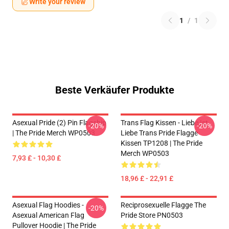
Write your review
1
/
1
Beste Verkäufer Produkte
Asexual Pride (2) Pin Flagship
Trans Flag Kissen - Liebe Ist
-20%
-20%
| The Pride Merch WP0503
Liebe Trans Pride Flagge
Kissen TP1208 | The Pride
Merch WP0503
7,93 £ - 10,30 £
18,96 £ - 22,91 £
Asexual Flag Hoodies -
Reciprosexuelle Flagge The
-20%
Asexual American Flag
Pride Store PN0503
Pullover Hoodie | The Pride