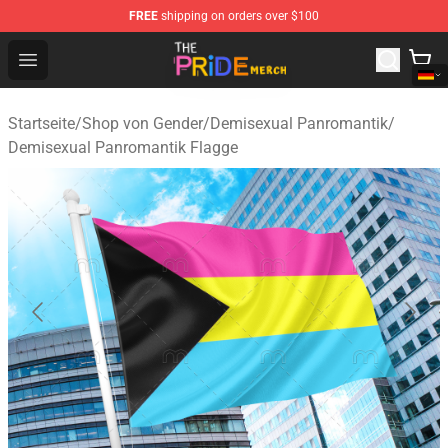
FREE
shipping on orders over $100
The Pride Shop - Official The Pride Merchandise Store
Open menu
Startseite
/
Shop von Gender
/
Demisexual Panromantik
/
Demisexual Panromantik Flagge