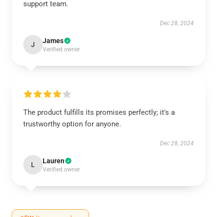
support team.
Dec 28, 2024
James
J
Verified owner
The product fulfills its promises perfectly; it's a
trustworthy option for anyone.
Dec 28, 2024
Lauren
L
Verified owner