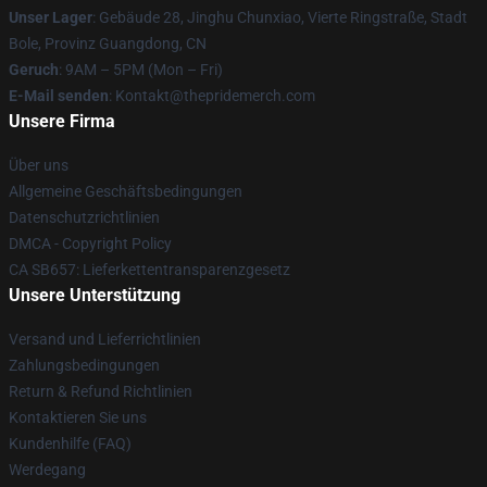
Unser Lager
: Gebäude 28, Jinghu Chunxiao, Vierte Ringstraße, Stadt
Bole, Provinz Guangdong, CN
Geruch
: 9AM – 5PM (Mon – Fri)
E-Mail senden
: Kontakt@thepridemerch.com
Unsere Firma
Über uns
Allgemeine Geschäftsbedingungen
Datenschutzrichtlinien
DMCA - Copyright Policy
CA SB657: Lieferkettentransparenzgesetz
Unsere Unterstützung
Versand und Lieferrichtlinien
Zahlungsbedingungen
Return & Refund Richtlinien
Kontaktieren Sie uns
Kundenhilfe (FAQ)
Werdegang