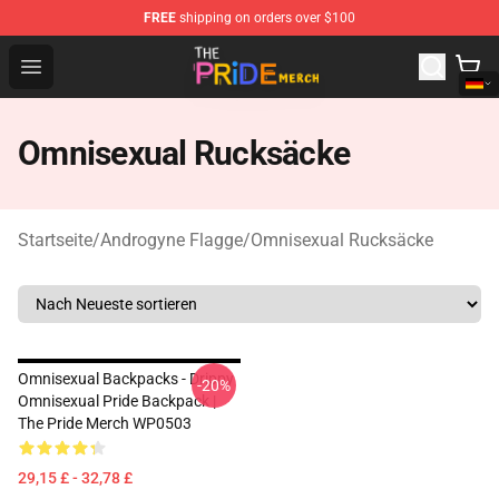
FREE
shipping on orders over $100
The Pride Shop - Official The Pride Merchandise Store
Open menu
Omnisexual Rucksäcke
Startseite
/
Androgyne Flagge
/
Omnisexual Rucksäcke
Omnisexual Backpacks - Drippy
-20%
Omnisexual Pride Backpack |
The Pride Merch WP0503
29,15 £ - 32,78 £