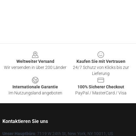
Footer
Weltweiter Versand
Kaufen Sie mit Vertrauen
Wir versenden in über 200 Länder
24/7 Schutz von Klicks bis zur
Lieferung
Internationale Garantie
100% Sicherer Checkout
Im Nutzungsland angeboten
PayPal / MasterCard / Visa
Kontaktieren Sie uns
Unser Hauptbüro
: 7119 W 24th St, New York, NY 10011, US