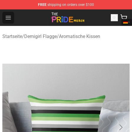
FREE
shipping on orders over $100
The Pride Shop - Official The Pride Merchandise Store
Open menu
Startseite
/
Demigirl Flagge
/
Aromatische Kissen