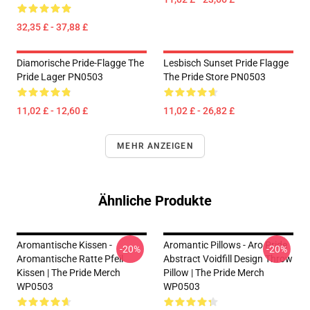
32,35 £ - 37,88 £
Diamorische Pride-Flagge The
Lesbisch Sunset Pride Flagge
Pride Lager PN0503
The Pride Store PN0503
11,02 £ - 12,60 £
11,02 £ - 26,82 £
MEHR ANZEIGEN
Ähnliche Produkte
Aromantische Kissen -
Aromantic Pillows - Aro Pride
-20%
-20%
Aromantische Ratte Pfeil
Abstract Voidfill Design Throw
Kissen | The Pride Merch
Pillow | The Pride Merch
WP0503
WP0503