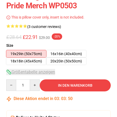
Pride Merch WP0503
This is pillow cover only, insert is not included.
(3 customer reviews)
£28.64
£22.91
-20%
$29.00
Size
19x29in (50x75cm)
16x16in (40x40cm)
18x18in (45x45cm)
20x20in (50x50cm)
Größentabelle anzeigen
Quantity
IN DEN WARENKORB
Diese Aktion endet in
03
:
03
:
50