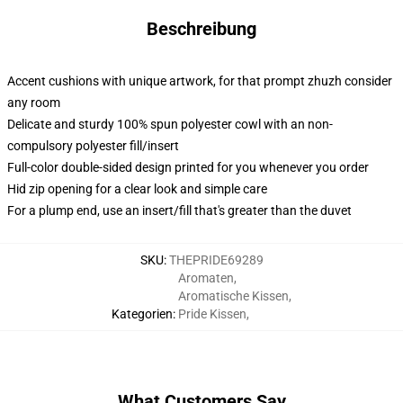
Beschreibung
Accent cushions with unique artwork, for that prompt zhuzh consider
any room
Delicate and sturdy 100% spun polyester cowl with an non-
compulsory polyester fill/insert
Full-color double-sided design printed for you whenever you order
Hid zip opening for a clear look and simple care
For a plump end, use an insert/fill that's greater than the duvet
SKU
:
THEPRIDE69289
Aromaten
,
Aromatische Kissen
,
Kategorien
:
Pride Kissen
,
What Customers Say