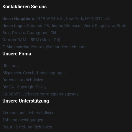
Kontaktieren Sie uns
Unser Hauptbüro
: 7119 W 24th St, New York, NY 10011, US
Unser Lager
: Gebäude 28, Jinghu Chunxiao, Vierte Ringstraße, Stadt
Bole, Provinz Guangdong, CN
Geruch
: 9AM – 5PM (Mon – Fri)
E-Mail senden
: Kontakt@thepridemerch.com
Unsere Firma
Über uns
Allgemeine Geschäftsbedingungen
Datenschutzrichtlinien
DMCA - Copyright Policy
CA SB657: Lieferkettentransparenzgesetz
Unsere Unterstützung
Versand und Lieferrichtlinien
Zahlungsbedingungen
Return & Refund Richtlinien