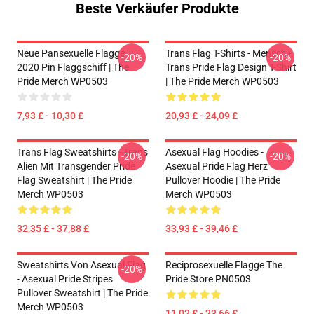
Beste Verkäufer Produkte
Neue Pansexuelle Flagge
Trans Flag T-Shirts - Mensch -
-20%
-20%
2020 Pin Flaggschiff | The
Trans Pride Flag Design T-Shirt
Pride Merch WP0503
| The Pride Merch WP0503
7,93 £ - 10,30 £
20,93 £ - 24,09 £
Trans Flag Sweatshirts - Trans
Asexual Flag Hoodies -
-20%
-20%
Alien Mit Transgender Pride
Asexual Pride Flag Herz
Flag Sweatshirt | The Pride
Pullover Hoodie | The Pride
Merch WP0503
Merch WP0503
32,35 £ - 37,88 £
33,93 £ - 39,46 £
Sweatshirts Von Asexual Flag
Reciprosexuelle Flagge The
-20%
- Asexual Pride Stripes
Pride Store PN0503
Pullover Sweatshirt | The Pride
Merch WP0503
11,02 £ - 23,66 £