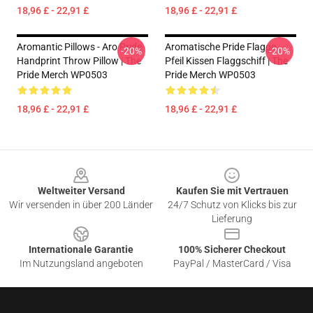
18,96 £ - 22,91 £
18,96 £ - 22,91 £
Aromantic Pillows - Aro Pride
Aromatische Pride Flagge
-20%
-20%
Handprint Throw Pillow | The
Pfeil Kissen Flaggschiff | The
Pride Merch WP0503
Pride Merch WP0503
18,96 £ - 22,91 £
18,96 £ - 22,91 £
Footer
Weltweiter Versand
Kaufen Sie mit Vertrauen
Wir versenden in über 200 Länder
24/7 Schutz von Klicks bis zur
Lieferung
Internationale Garantie
100% Sicherer Checkout
Im Nutzungsland angeboten
PayPal / MasterCard / Visa