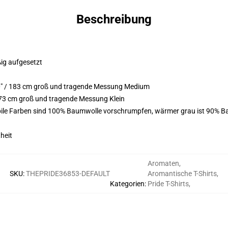
Beschreibung
ßig aufgesetzt
0" / 183 cm groß und tragende Messung Medium
173 cm groß und tragende Messung Klein
bile Farben sind 100% Baumwolle vorschrumpfen, wärmer grau ist 90% B
heit
Aromaten
,
SKU
:
THEPRIDE36853-DEFAULT
Aromantische T-Shirts
,
Kategorien
:
Pride T-Shirts
,