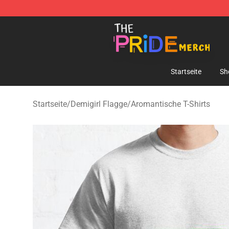
The Pride Shop - Official The Pride Merchandise Store
Startseite
Sh
Startseite
/
Demigirl Flagge
/
Aromantische T-Shirts