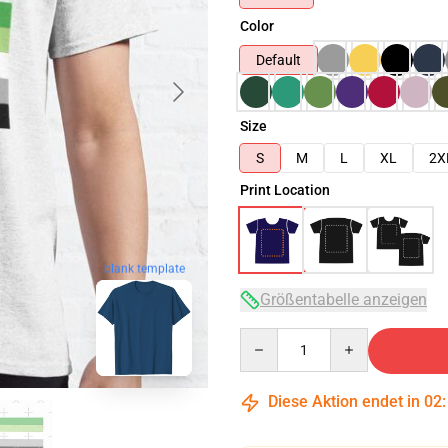
Color
Default
Size
S
M
L
XL
2X
Print Location
blank template
Größentabelle anzeigen
Quantity
Diese Aktion endet in
02