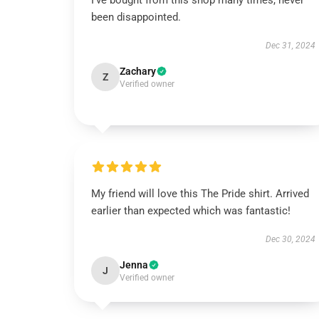
I've bought from this shop many times, never
been disappointed.
Dec 31, 2024
Zachary
Z
Verified owner
My friend will love this The Pride shirt. Arrived
earlier than expected which was fantastic!
Dec 30, 2024
Jenna
J
Verified owner