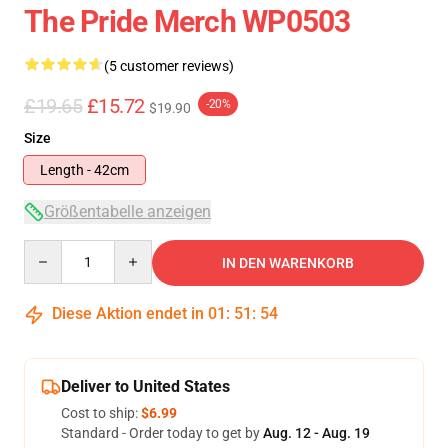
The Pride Merch WP0503
(5 customer reviews)
£19.65
£15.72
-20%
$19.90
Size
Length - 42cm
Größentabelle anzeigen
Quantity
IN DEN WARENKORB
Diese Aktion endet in
01
:
51
:
53
Deliver to United States
Cost to ship:
$6.99
Standard - Order today to get by
Aug. 12 - Aug. 19