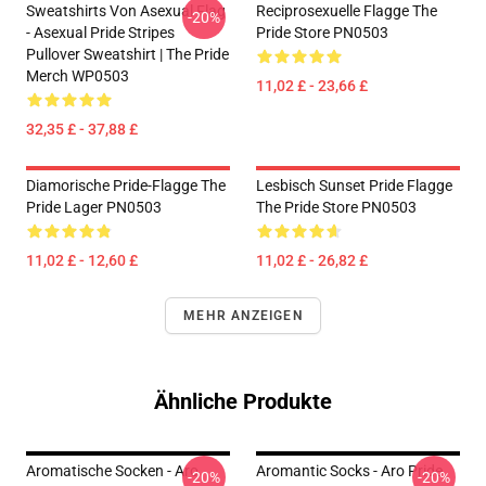
Sweatshirts Von Asexual Flag
Reciprosexuelle Flagge The
-20%
- Asexual Pride Stripes
Pride Store PN0503
Pullover Sweatshirt | The Pride
Merch WP0503
11,02 £ - 23,66 £
32,35 £ - 37,88 £
Diamorische Pride-Flagge The
Lesbisch Sunset Pride Flagge
Pride Lager PN0503
The Pride Store PN0503
11,02 £ - 12,60 £
11,02 £ - 26,82 £
MEHR ANZEIGEN
Ähnliche Produkte
Aromatische Socken - Aro
Aromantic Socks - Aro Pride
-20%
-20%