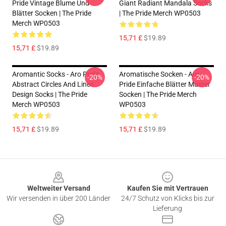
Pride Vintage Blume Und
Giant Radiant Mandala Socks
Blätter Socken | The Pride
| The Pride Merch WP0503
Merch WP0503
15,71 £
$19.89
15,71 £
$19.89
Aromantic Socks - Aro Pride
Aromatische Socken - Aro
-20%
-20%
Abstract Circles And Lines
Pride Einfache Blätter Muster
Design Socks | The Pride
Socken | The Pride Merch
Merch WP0503
WP0503
15,71 £
$19.89
15,71 £
$19.89
Footer
Weltweiter Versand
Kaufen Sie mit Vertrauen
Wir versenden in über 200 Länder
24/7 Schutz von Klicks bis zur
Lieferung