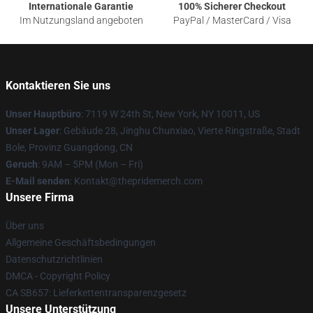
Internationale Garantie
100% Sicherer Checkout
Im Nutzungsland angeboten
PayPal / MasterCard / Visa
Kontaktieren Sie uns
Unser Hauptbüro
: 7119 W 24th St, New York, NY 10011, US
Unser Lager
: Gebäude 28, Jinghu Chunxiao, Vierte Ringstraße, Stadt
Bole, Provinz Guangdong, CN
Geruch
: 9AM – 5PM (Mon – Fri)
E-Mail senden
: Kontakt@thepridemerch.com
Unsere Firma
Über uns
Allgemeine Geschäftsbedingungen
Datenschutzrichtlinien
DMCA - Copyright Policy
CA SB657: Lieferkettentransparenzgesetz
Unsere Unterstützung