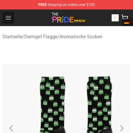
FREE
shipping on orders over $100
The Pride Shop - Official The Pride Merchandise Store
Open menu
Startseite
/
Demigirl Flagge
/
Aromatische Socken