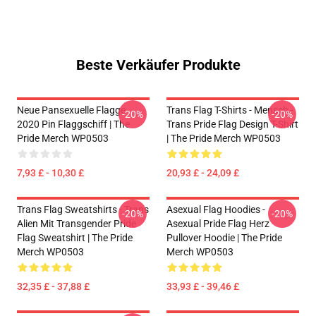
Beste Verkäufer Produkte
Neue Pansexuelle Flagge
Trans Flag T-Shirts - Mensch -
-20%
-20%
2020 Pin Flaggschiff | The
Trans Pride Flag Design T-Shirt
Pride Merch WP0503
| The Pride Merch WP0503
7,93 £ - 10,30 £
20,93 £ - 24,09 £
Trans Flag Sweatshirts - Trans
Asexual Flag Hoodies -
-20%
-20%
Alien Mit Transgender Pride
Asexual Pride Flag Herz
Flag Sweatshirt | The Pride
Pullover Hoodie | The Pride
Merch WP0503
Merch WP0503
32,35 £ - 37,88 £
33,93 £ - 39,46 £