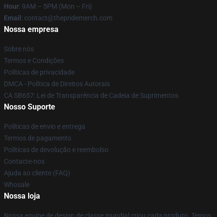
Hour
: 9AM – 5PM (Mon – Fri)
Email
: contact@thepridemerch.com
Nossa empresa
Sobre nós
Termos e Condições
Políticas de privacidade
DMCA - Política de Direitos Autorais
CA SB657: Lei de Transparência de Cadeia de Suprimentos
Nosso Suporte
Políticas de envio e entrega
Termos de pagamento
Políticas de devolução e reembolso
Contacte-nos
Ajuda ao cliente (FAQ)
Whosale
Nossa loja
Nossa equipe de design de classe mundial criou cada produto. Temos