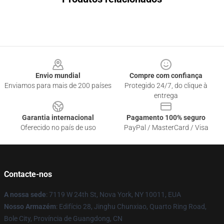
Footer
Envio mundial
Compre com confiança
Enviamos para mais de 200 países
Protegido 24/7, do clique à
entrega
Garantia internacional
Pagamento 100% seguro
Oferecido no país de uso
PayPal / MasterCard / Visa
Contacte-nos
A nossa sede
: 7119 W 24th St, Nova York, NY 10011, EUA
Nosso Armazém
: Edifício 28, Jinghu Chunxiao, Quarto Ring Road,
Bole City, Província de Guangdong, CN