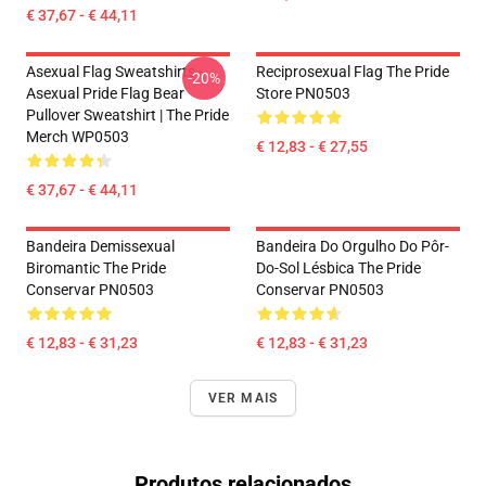
€ 37,67 - € 44,11
Asexual Flag Sweatshirts -
Reciprosexual Flag The Pride
-20%
Asexual Pride Flag Bear
Store PN0503
Pullover Sweatshirt | The Pride
Merch WP0503
€ 12,83 - € 27,55
€ 37,67 - € 44,11
Bandeira Demissexual
Bandeira Do Orgulho Do Pôr-
Biromantic The Pride
Do-Sol Lésbica The Pride
Conservar PN0503
Conservar PN0503
€ 12,83 - € 31,23
€ 12,83 - € 31,23
VER MAIS
Produtos relacionados