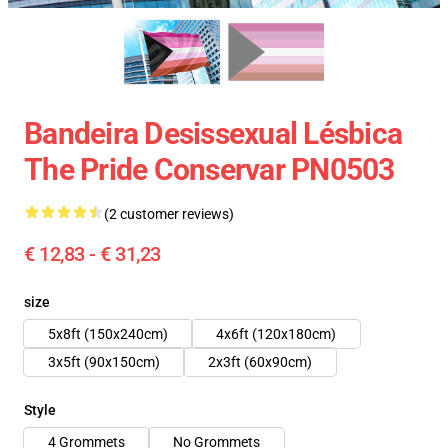
Bandeira Desissexual Lésbica
The Pride Conservar PN0503
(2 customer reviews)
€ 12,83 - € 31,23
size
5x8ft (150x240cm)
4x6ft (120x180cm)
3x5ft (90x150cm)
2x3ft (60x90cm)
Style
4 Grommets
No Grommets