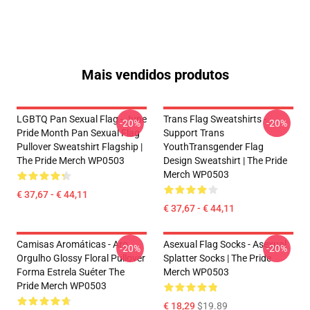
Mais vendidos produtos
LGBTQ Pan Sexual Flag - June
Trans Flag Sweatshirts -
-20%
-20%
Pride Month Pan Sexual Flag
Support Trans
Pullover Sweatshirt Flagship |
YouthTransgender Flag
The Pride Merch WP0503
Design Sweatshirt | The Pride
Merch WP0503
€ 37,67 - € 44,11
€ 37,67 - € 44,11
Camisas Aromáticas - Aro
Asexual Flag Socks - Asexual
-20%
-20%
Orgulho Glossy Floral Pullover
Splatter Socks | The Pride
Forma Estrela Suéter The
Merch WP0503
Pride Merch WP0503
€ 18,29
$19.89