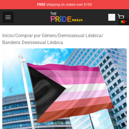
FREE
shipping on orders over $100
The Pride Shop - Official The Pride Merchandise Store
Open menu
Início
/
Comprar por Gênero
/
Demissexual Lésbica
/
Bandeira Desissexual Lésbica