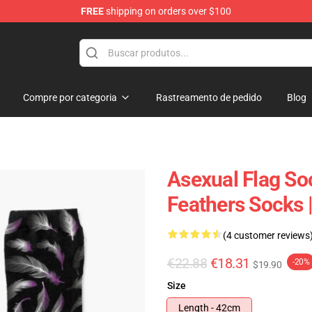
FREE
shipping on orders over $100
Compre por categoria
Rastreamento de pedido
Blog
Asexual Flag So
Feathers Socks 
(4 customer reviews
€22.88
€18.31
-20%
$19.90
Size
Length - 42cm