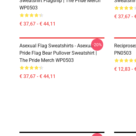
Sweatshirt Flagship | The Pride Merch
Sweatshir
WP0503
€ 37,67 - 
€ 37,67 - € 44,11
-20%
Asexual Flag Sweatshirts - Asexual
Reciprose
Pride Flag Bear Pullover Sweatshirt |
PN0503
The Pride Merch WP0503
€ 12,83 - 
€ 37,67 - € 44,11