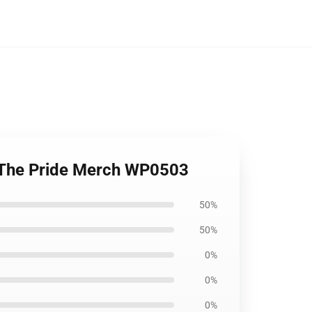
| The Pride Merch WP0503
50%
50%
0%
0%
0%