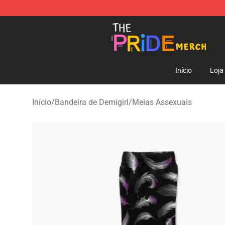
The Pride Shop - Official The Pride Merchandise Store
Início
Loja
Início
/
Bandeira de Demigirl
/
Meias Assexuais