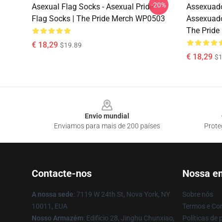
-20%
Asexual Flag Socks - Asexual Pride
Assexuado
Flag Socks | The Pride Merch WP0503
Assexuad
The Prid
€ 18,29
$19.89
€ 18,29
$1
Footer
Envio mundial
Enviamos para mais de 200 países
Prote
Contacte-nos
Nossa e
A nossa sede
: 7119 W 24th St, Nova York, NY
Sobre nós
10011, EUA
Termos e Co
Nosso Armazém
: Edifício 28, Jinghu Chunxiao,
Políticas de 