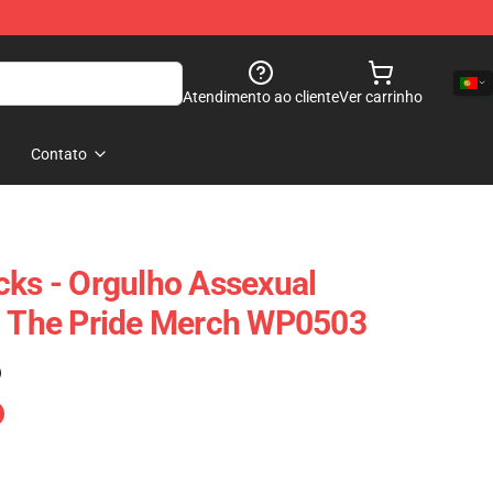
Atendimento ao cliente
Ver carrinho
Contato
cks - Orgulho Assexual
| The Pride Merch WP0503
)