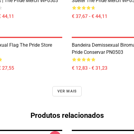
t | The Pride Merch WP0503
Suéter The Pride Merch WP0
€ 44,11
€ 37,67 - € 44,11
xual Flag The Pride Store
Bandeira Demissexual Birom
Pride Conservar PN0503
€ 27,55
€ 12,83 - € 31,23
VER MAIS
Produtos relacionados