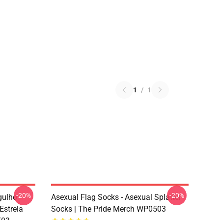
1
/
1
-20%
-20%
gulho
Asexual Flag Socks - Asexual Splatter
Estrela
Socks | The Pride Merch WP0503