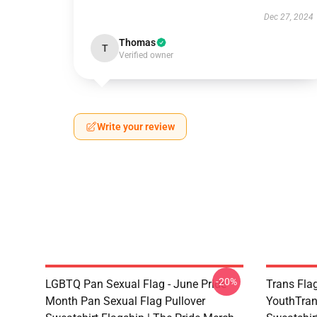
Dec 27, 2024
Thomas
T
Verified owner
Write your review
-20%
LGBTQ Pan Sexual Flag - June Pride
Trans Fla
Month Pan Sexual Flag Pullover
YouthTran