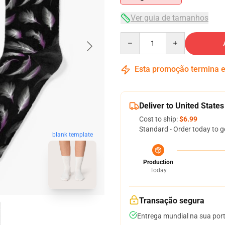
Ver guia de tamanhos
Quantity
Esta promoção termina
Deliver to United States
Cost to ship:
$6.99
Standard - Order today to g
blank template
Production
Today
Transação segura
Entrega mundial na sua por