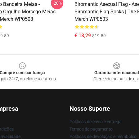
-20%
 Bandeira Meias -
Biromantic Asexual Flag - As
o Orgulho Morcego Meias
Biromantic Flag Socks | The 
e Merch WP0503
Merch WP0503
€ 18,29
9.89
$19.89
Compre com confiança
Garantia internacional
gido 24/7, do clique à entrega
Oferecido no país de us
mpresa
Nosso Suporte
Políticas de envio e entrega
ndições
Termos de pagamento
privacidade
Políticas de devolução e reembolso