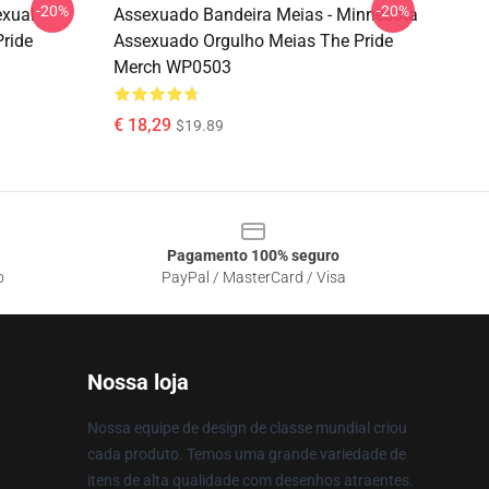
-20%
-20%
exual
Assexuado Bandeira Meias - Minnesota
Pride
Assexuado Orgulho Meias The Pride
Merch WP0503
€ 18,29
$19.89
Pagamento 100% seguro
o
PayPal / MasterCard / Visa
Nossa loja
Nossa equipe de design de classe mundial criou
cada produto. Temos uma grande variedade de
itens de alta qualidade com desenhos atraentes.