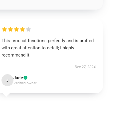
This product functions perfectly and is crafted
with great attention to detail; I highly
recommend it.
Dec 27, 2024
Jade
J
Verified owner