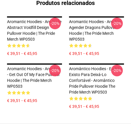
Produtos relacionados
Aromantic Hoodies - Aro Pride
Aromantic Hoodies - Aro Ace
-20%
-20%
Abstract Voidfill Design
Agender Dragons Pullover
Pullover Hoodie | The Pride
Hoodie | The Pride Merch
Merch WP0503
WP0503
€ 39,51 - € 45,95
€ 39,51 - € 45,95
Aromantic Hoodies - Aro+Ace
Aromântico Hoodies - Eu Não
-20%
-20%
- Get Out Of My Face Pullover
Existo Para Deixá-Lo
Hoodie | The Pride Merch
Confortável - Aromântico
WP0503
Pride Pullover Hoodie The
Pride Merch WP0503
€ 39,51 - € 45,95
€ 39,51 - € 45,95
Footer