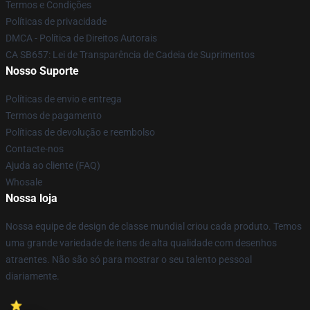
Termos e Condições
Políticas de privacidade
DMCA - Política de Direitos Autorais
CA SB657: Lei de Transparência de Cadeia de Suprimentos
Nosso Suporte
Políticas de envio e entrega
Termos de pagamento
Políticas de devolução e reembolso
Contacte-nos
Ajuda ao cliente (FAQ)
Whosale
Nossa loja
Nossa equipe de design de classe mundial criou cada produto. Temos
uma grande variedade de itens de alta qualidade com desenhos
atraentes. Não são só para mostrar o seu talento pessoal
diariamente.