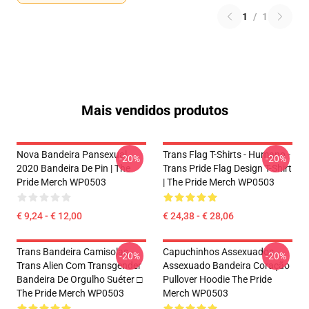
1
/
1
Mais vendidos produtos
Nova Bandeira Pansexual
Trans Flag T-Shirts - Humano -
-20%
-20%
2020 Bandeira De Pin | The
Trans Pride Flag Design T-Shirt
Pride Merch WP0503
| The Pride Merch WP0503
€ 9,24 - € 12,00
€ 24,38 - € 28,06
Trans Bandeira Camisolas -
Capuchinhos Assexuados -
-20%
-20%
Trans Alien Com Transgender
Assexuado Bandeira Coração
Bandeira De Orgulho Suéter □
Pullover Hoodie The Pride
The Pride Merch WP0503
Merch WP0503