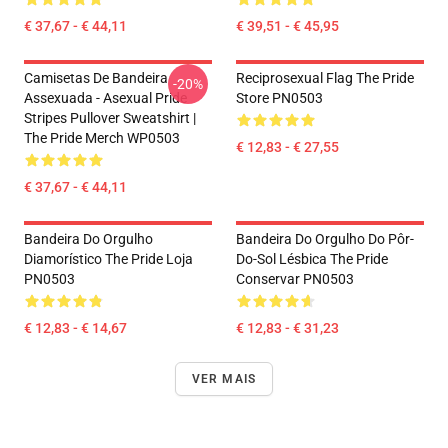
€ 37,67 - € 44,11
€ 39,51 - € 45,95
Camisetas De Bandeira
Reciprosexual Flag The Pride
-20%
Assexuada - Asexual Pride
Store PN0503
Stripes Pullover Sweatshirt |
The Pride Merch WP0503
€ 12,83 - € 27,55
€ 37,67 - € 44,11
Bandeira Do Orgulho
Bandeira Do Orgulho Do Pôr-
Diamorístico The Pride Loja
Do-Sol Lésbica The Pride
PN0503
Conservar PN0503
€ 12,83 - € 14,67
€ 12,83 - € 31,23
VER MAIS