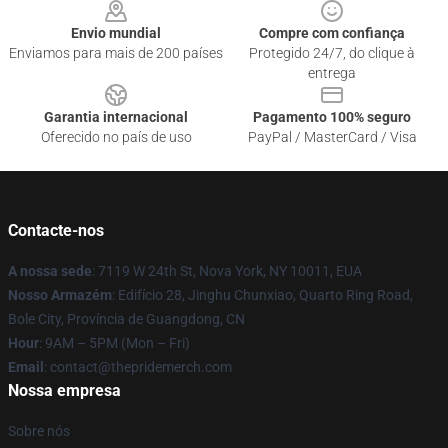
Envio mundial
Compre com confiança
Enviamos para mais de 200 países
Protegido 24/7, do clique à
entrega
Garantia internacional
Pagamento 100% seguro
Oferecido no país de uso
PayPal / MasterCard / Visa
Contacte-nos
A nossa sede
: 7119 W 24th St, Nova York, NY 10011, EUA
Nosso Armazém
: Edifício 28, Jinghu Chunxiao, Quarto Ring Road,
Bole City, Província de Guangdong, CN
Hour
: 9AM – 5PM (Mon – Fri)
Email
: contact@thepridemerch.com
Nossa empresa
Sobre nós