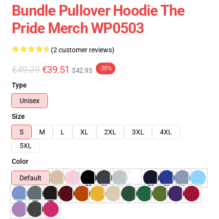
Bundle Pullover Hoodie The
Pride Merch WP0503
(2 customer reviews)
€49.39
€39.51
-20%
$42.95
Type
Unisex
Size
S
M
L
XL
2XL
3XL
4XL
5XL
Color
Default