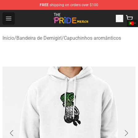
FREE
shipping on orders over $100
The Pride Shop - Official The Pride Merchandise Store
Open menu
Início
/
Bandeira de Demigirl
/
Capuchinhos aromânticos