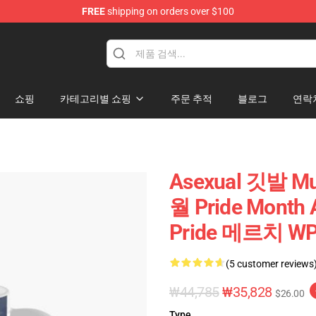
FREE
shipping on orders over $100
쇼핑
카테고리별 쇼핑
주문 추적
블로그
연락
Asexual 깃발 Mug
월 Pride Month
Pride 메르치 WP
(5 customer reviews
₩44,785
₩35,828
$26.00
Type