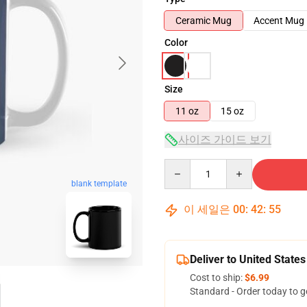
Ceramic Mug
Accent Mug
Color
Size
11 oz
15 oz
사이즈 가이드 보기
Quantity
blank template
이 세일은
00
:
42
:
54
Deliver to United States
Cost to ship:
$6.99
Standard - Order today to g