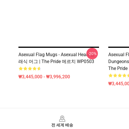
-20%
Asexual Flag Mugs - Asexual Heart 클
Asexual F
래식 머그 | The Pride 메르치 WP0503
Dungeo
The Pri
₩3,445,000 - ₩3,996,200
₩3,445,00
Footer
전 세계 배송