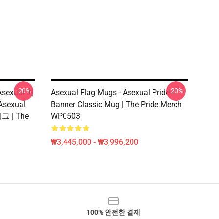
-20%
-20%
Asexual 배
Asexual Flag Mugs - Asexual Pride
sexual
Banner Classic Mug | The Pride Merch
그 | The
WP0503
₩3,445,000 - ₩3,996,200
100% 안전한 결제