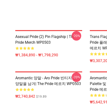
-20%
Asexual Pride (2) Pin Flagship | The
Trans Fl
Pride Merch WP0503
Pride 플래
메르치 WP
₩1,384,890 - ₩1,798,290
₩3,307,20
-20%
Aromantic 양말 - Aro Pride 빈티지 꽃과
Aromantic
양말을 남겨| The Pride 메르치 WP0503
Palette
Pride 메
₩2,740,842
$19.89
₩5,642,91