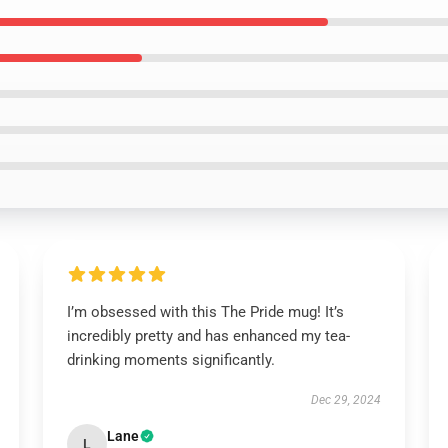
I’m obsessed with this The Pride mug! It’s
incredibly pretty and has enhanced my tea-
drinking moments significantly.
Dec 29, 2024
Lane
L