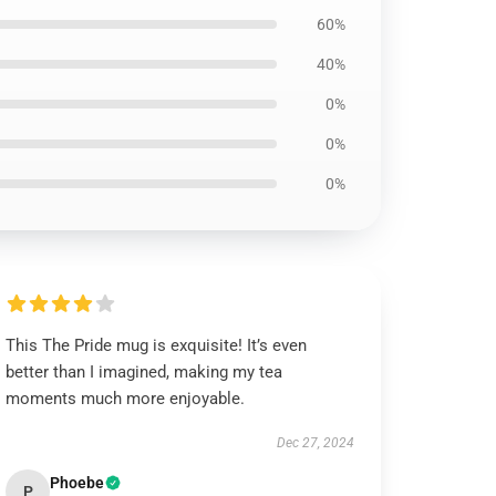
60%
40%
0%
0%
0%
This The Pride mug is exquisite! It’s even
better than I imagined, making my tea
moments much more enjoyable.
Dec 27, 2024
Phoebe
P