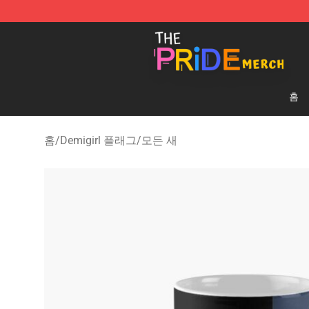
The Pride Shop - Official The Pride Merchandise Store
홈
홈
/
Demigirl 플래그
/
모든 새