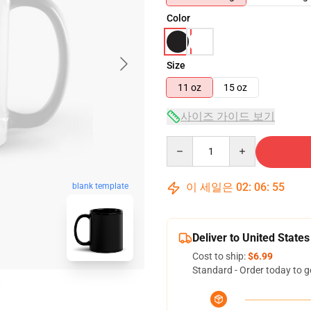
Color
Size
11 oz
15 oz
사이즈 가이드 보기
Quantity
이 세일은
02
:
06
:
54
blank template
Deliver to United States
Cost to ship:
$6.99
Standard - Order today to g