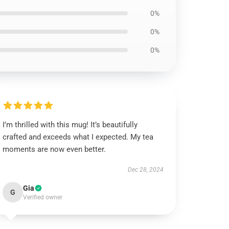
0%
0%
0%
I’m thrilled with this mug! It’s beautifully
crafted and exceeds what I expected. My tea
moments are now even better.
Dec 28, 2024
Gia
G
Verified owner