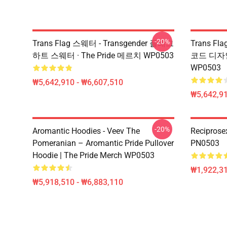
-20%
Trans Flag 스웨터 - Transgender 플래그
Trans Fla
하트 스웨터 · The Pride 메르치 WP0503
코드 디자인 
WP0503
₩5,642,910 - ₩6,607,510
₩5,642,91
-20%
Aromantic Hoodies - Veev The
Recipros
Pomeranian – Aromantic Pride Pullover
PN0503
Hoodie | The Pride Merch WP0503
₩1,922,31
₩5,918,510 - ₩6,883,110