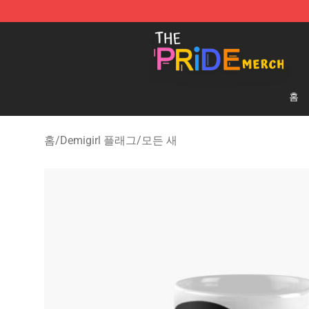
The Pride Shop - Official The Pride Merchandise Store
홈
홈
/
Demigirl 플래그
/
모든 새