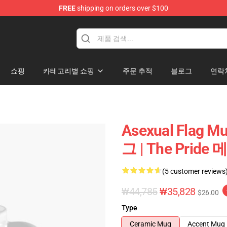
FREE
shipping on orders over $100
쇼핑
카테고리별 쇼핑
주문 추적
블로그
연락
Asexual Flag M
그 | The Pride
(5 customer reviews
₩44,785
₩35,828
$26.00
Type
Ceramic Mug
Accent Mug