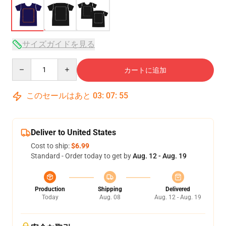
サイズガイドを見る
Quantity
カートに追加
このセールはあと
03
:
07
:
54
Deliver to United States
Cost to ship:
$6.99
Standard - Order today to get by
Aug. 12 - Aug. 19
Production
Shipping
Delivered
Today
Aug. 08
Aug. 12 - Aug. 19