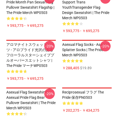
Pride Month Pan Sexual Flag
Support Trans
Pullover Sweatshirt Flagship |
YouthTransgender Flag
The Pride Merch WP0503
Design Sweatshirt | The Pride
Merch WP0503
￥593,775 - ￥695,275
￥593,775 - ￥695,275
アロマナイトスウェットシャ
Asexual Flag Socks - Asexual
-20%
-20%
ツ - アロプライド光沢のある
Splatter Socks | The Pride
フローラルスターシェイププ
Merch WP0503
ルオーバースエットシャツ |
The Pride マーチWP0503
￥288,405
$19.89
￥593,775 - ￥695,275
Asexual Flag Sweatshirts -
Reciprosexual フラグ The
-20%
Asexual Pride Flag Bear
Pride 保存PN0503
Pullover Sweatshirt | The Pride
Merch WP0503
￥202,275 - ￥434,275