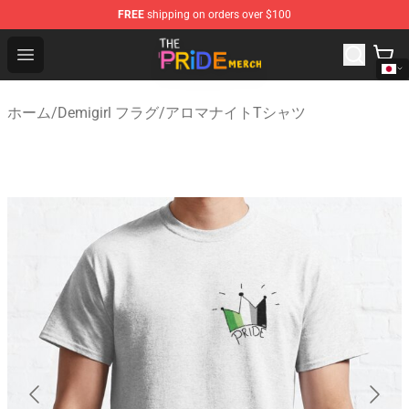
FREE
shipping on orders over $100
The Pride Shop - Official The Pride Merchandise Store
Open menu
ホーム
/
Demigirl フラグ
/
アロマナイトTシャツ