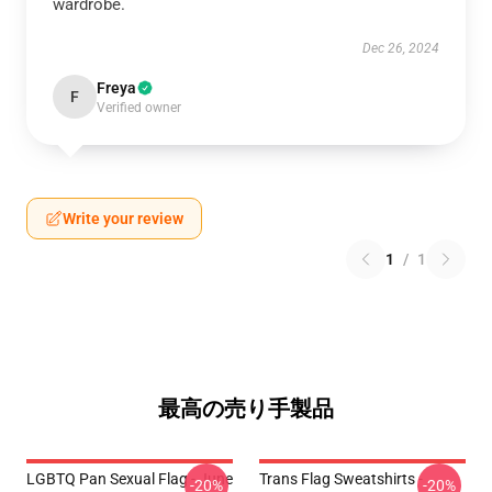
wardrobe.
Dec 26, 2024
Freya
F
Verified owner
Write your review
1
/
1
最高の売り手製品
LGBTQ Pan Sexual Flag - June
Trans Flag Sweatshirts -
-20%
-20%