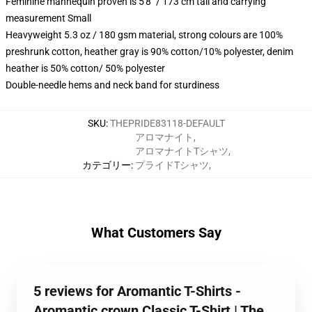
Feminine mannequin proven is 5'8" / 173 cm tall and carrying
measurement Small
Heavyweight 5.3 oz / 180 gsm material, strong colours are 100%
preshrunk cotton, heather gray is 90% cotton/10% polyester, denim
heather is 50% cotton/ 50% polyester
Double-needle hems and neck band for sturdiness
SKU
:
THEPRIDE83118-DEFAULT
アロマナイト
,
アロマナイトTシャツ
,
カテゴリー
:
プライドTシャツ
,
What Customers Say
5 reviews for Aromantic T-Shirts -
Aromantic crown Classic T-Shirt | The