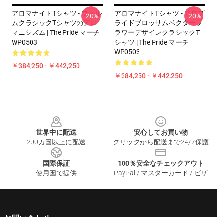
アロマナイトTシャツ - フォル
アロマナイトTシャツ - アロプ
-20%
-20%
ムクラシックTシャツのアロ
ライドブロッサムベクターフ
マニシズム | The Pride マーチ
ラワーデザインクラシックT
WP0503
シャツ | The Pride マーチ
WP0503
￥384,250 - ￥442,250
￥384,250 - ￥442,250
Footer
世界中に配送
安心してお買い物
200カ国以上に配送
クリックから配送まで24/7保護
国際保証
100％安全なチェックアウト
使用国で提供
PayPal / マスターカード / ビザ