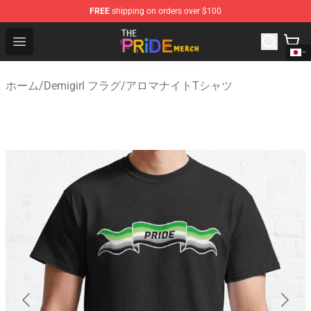
FREE
shipping on orders over $100
The Pride Shop - Official The Pride Merchandise Store
Open menu
ホーム
/
Demigirl フラグ
/
アロマナイトTシャツ