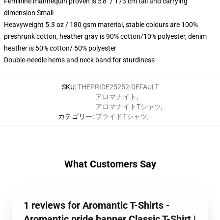
Feminine mannequin proven is 5'8" / 173 cm tall and carrying
dimension Small
Heavyweight 5.3 oz / 180 gsm material, stable colours are 100%
preshrunk cotton, heather gray is 90% cotton/10% polyester, denim
heather is 50% cotton/ 50% polyester
Double-needle hems and neck band for sturdiness
SKU
:
THEPRIDE25252-DEFAULT
アロマナイト
,
アロマナイトTシャツ
,
カテゴリー
:
プライドTシャツ
,
What Customers Say
1 reviews for Aromantic T-Shirts -
Aromantic pride banner Classic T-Shirt |