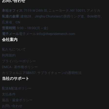
お問い合わせ
本社オフィス
: 7119 W 24th St, ニューヨーク, NY 10011, アメリカ
私達の倉庫
: 建物28、Jinghu Chunxiaoの第四リング道、Bole都市、
広東省、CN
営業時間
: 9:00～18:00(月～金)
電子メール
電子メール:info@thepridemerch.com
会社案内
私たちについて
利用規約
プライバシーポリシー
DMCA - 著作権ポリシー
カリフォルニアSB657: サプライチェーンの透明性法
当社のサポート
配送&配送ポリシー
支払条件
返品・返金ポリシー
お問い合わせ