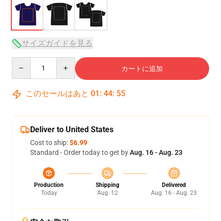
サイズガイドを見る
Quantity
カートに追加
このセールはあと
01
:
44
:
54
Deliver to United States
Cost to ship:
$6.99
Standard - Order today to get by
Aug. 16 - Aug. 23
Production
Shipping
Delivered
Today
Aug. 12
Aug. 16 - Aug. 23