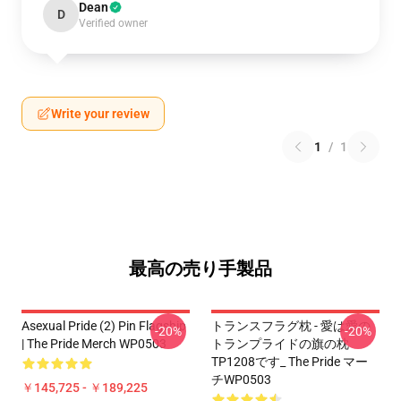
Dean
D
Verified owner
Write your review
1
/
1
最高の売り手製品
Asexual Pride (2) Pin Flagship
トランスフラグ枕 - 愛は愛の
-20%
-20%
| The Pride Merch WP0503
トランプライドの旗の枕
TP1208です_ The Pride マー
チWP0503
￥145,725 - ￥189,225