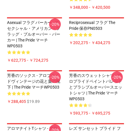
￥348,000 - ￥420,500
Asexual フラグ パーカー - ア
Reciprosexual フラグ The
-20%
セクシャル・アメリカン・フ
Pride 保存PN0503
ラッグ・プルオーバー・パー
カー | The Pride マーチ
￥202,275 - ￥434,275
WP0503
￥622,775 - ￥724,275
芳香のソックス - アロプライ
芳香のスウェットシャツ - ア
-20%
-20%
ドヴィンテージの花と葉の靴
ロプライドペイントパレット
下 | The Pride マーチWP0503
とブラシプルオーバースエッ
トシャツ | The Pride マーチ
WP0503
￥288,405
$19.89
￥593,775 - ￥695,275
アロマナイトTシャツ - アロ
レズ サンセット プライド フ
-20%