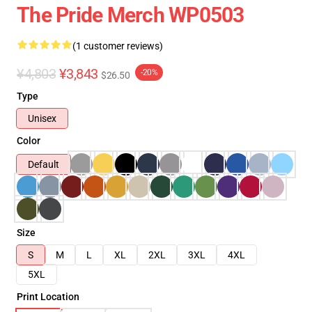
The Pride Merch WP0503
(1 customer reviews)
¥4,803
¥3,843
-20%
$26.50
Type
Unisex
Color
Default
Size
S
M
L
XL
2XL
3XL
4XL
5XL
Print Location