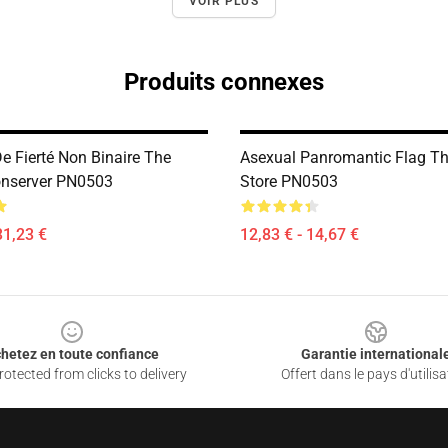
VOIR PLUS
Produits connexes
e Fierté Non Binaire The
Asexual Panromantic Flag Th
onserver PN0503
Store PN0503
31,23 €
12,83 € - 14,67 €
hetez en toute confiance
Garantie international
otected from clicks to delivery
Offert dans le pays d'utilisa