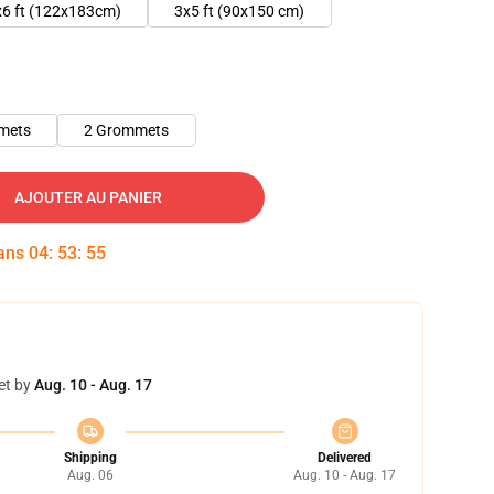
x6 ft (122x183cm)
3x5 ft (90x150 cm)
mets
2 Grommets
AJOUTER AU PANIER
dans
04
:
53
:
54
et by
Aug. 10 - Aug. 17
Shipping
Delivered
Aug. 06
Aug. 10 - Aug. 17