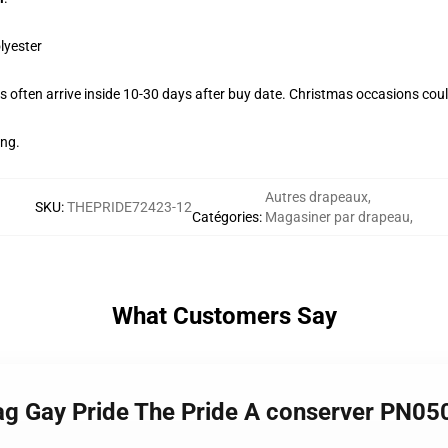
lyester
 often arrive inside 10-30 days after buy date. Christmas occasions could
ing.
Autres drapeaux
,
SKU
:
THEPRIDE72423-12
Catégories
:
Magasiner par drapeau
,
What Customers Say
lag Gay Pride The Pride A conserver PN05