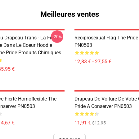
Meilleures ventes
-20%
u Drapeau Trans - La Fierté
Reciprosexual Flag The Pride
e Dans Le Coeur Hoodie
PN0503
e Pride Produits Chimiques
12,83 € - 27,55 €
45,95 €
e Fierté Homoflexible The
Drapeau De Voiture De Votre
onserver PN0503
Pride A Conserver PN0503
14,67 €
11,91 €
$12.95