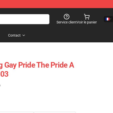
Service client
Voir le panier
Contact
g Gay Pride The Pride A
503
)