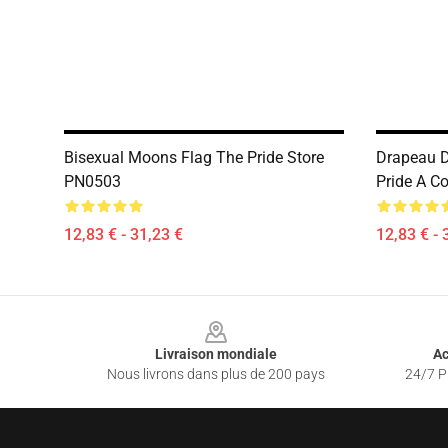
Bisexual Moons Flag The Pride Store
Drapeau D
PN0503
Pride A C
12,83 € - 31,23 €
12,83 € - 
Footer
Livraison mondiale
Ac
Nous livrons dans plus de 200 pays
24/7 Pr