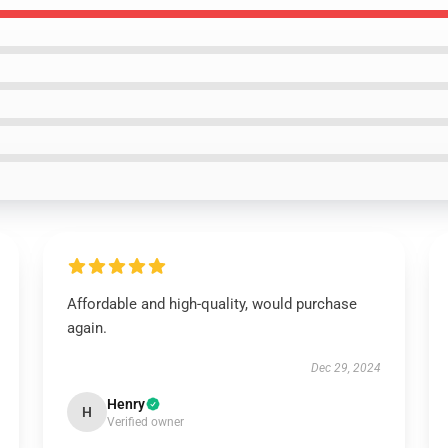
Affordable and high-quality, would purchase
again.
Dec 29, 2024
Henry
H
Verified owner