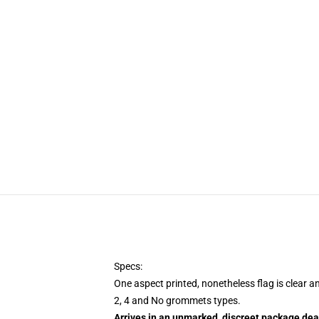
Specs:
One aspect printed, nonetheless flag is clear a
2, 4 and No grommets types.
Arrives in an unmarked, discreet package dea