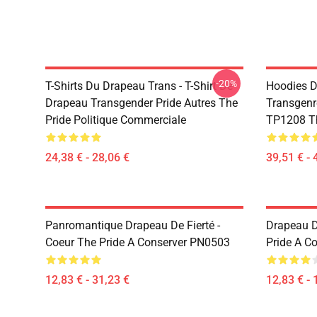
-20%
T-Shirts Du Drapeau Trans - T-Shirt De
Hoodies D
Drapeau Transgender Pride Autres The
Transgenr
Pride Politique Commerciale
TP1208 Th
24,38 € - 28,06 €
39,51 € - 
Panromantique Drapeau De Fierté -
Drapeau D
Coeur The Pride A Conserver PN0503
Pride A C
12,83 € - 31,23 €
12,83 € - 