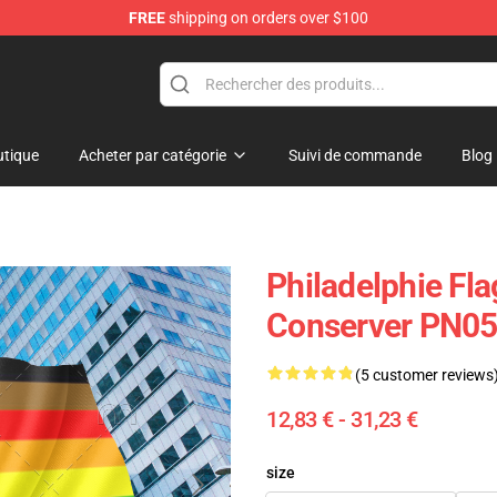
FREE
shipping on orders over $100
tique
Acheter par catégorie
Suivi de commande
Blog
Philadelphie Fla
Conserver PN0
(5 customer reviews
12,83 € - 31,23 €
size