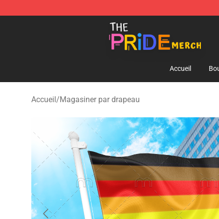
The Pride Shop - Official The Pride Merchandise Store
Accueil
Bou
Accueil
/
Magasiner par drapeau