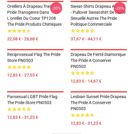
Oreillers À Drapeau Trans -
Sweat-Shirts Drapeau Asexué
-20%
-20%
Pride Transgenre Dans
- Pullover Sweatshirt De Fierté
L'oreiller Du Coeur TP1208
Sexuelle Autres The Pride
The Pride Produits Chimiques
Politique Commerciale
22,08 € - 26,68 €
37,67 € - 44,11 €
Reciprosexual Flag The Pride
Drapeau De Fierté Diamorique
Store PN0503
The Pride A Conserver
PN0503
12,83 € - 27,55 €
12,83 € - 14,67 €
Pansexual LGBT Pride Flag
Lesbian Sunset Pride Drapeau
The Pride Store PN0503
The Pride A Conserver
PN0503
12,83 € - 31,23 €
12,83 € - 31,23 €