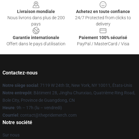
Livraison mondiale
Achetez en toute confiance
Nous livrons dans plus de 200
24/7 Protected from clicks to
pays
delivery
Garantie internationale
Paiement 100% sécurisé
Offert dans le pays d'utilisation
PayPal / MasterCard / Visa
Contactez-nous
Notre siège social
: 7119 W 24th St, New York, NY 10011, États-Unis
Notre entrepôt
: Bâtiment 28, Jinghu Chunxiao, Quatrième Ring Road,
Bole City, Province de Guangdong, CN
Heure
: 9h – 17h (lu – vendredi)
Courriel
: contact@thepridemerch.com
Notre société
Sur nous