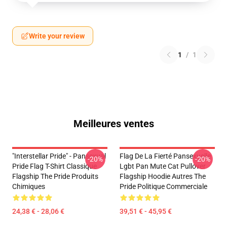
Write your review
1
/
1
Meilleures ventes
"Interstellar Pride" - Pansexual
Flag De La Fierté Pansexuelle
-20%
-20%
Pride Flag T-Shirt Classique
Lgbt Pan Mute Cat Pullover
Flagship The Pride Produits
Flagship Hoodie Autres The
Chimiques
Pride Politique Commerciale
24,38 € - 28,06 €
39,51 € - 45,95 €