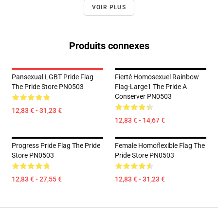
VOIR PLUS
Produits connexes
Pansexual LGBT Pride Flag
Fierté Homosexuel Rainbow
The Pride Store PN0503
Flag-Large1 The Pride A
Conserver PN0503
12,83 € - 31,23 €
12,83 € - 14,67 €
Progress Pride Flag The Pride
Female Homoflexible Flag The
Store PN0503
Pride Store PN0503
12,83 € - 27,55 €
12,83 € - 31,23 €
Footer