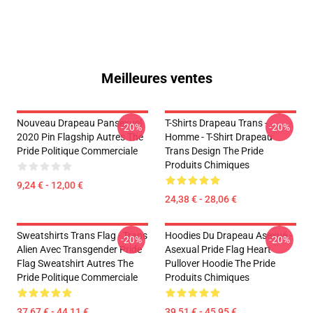
Meilleures ventes
Nouveau Drapeau Pansexuel
T-Shirts Drapeau Trans -
-20%
-20%
2020 Pin Flagship Autres The
Homme - T-Shirt Drapeau
Pride Politique Commerciale
Trans Design The Pride
Produits Chimiques
9,24 € - 12,00 €
24,38 € - 28,06 €
Sweatshirts Trans Flag - Trans
Hoodies Du Drapeau Asexué -
-20%
-20%
Alien Avec Transgender Pride
Asexual Pride Flag Heart
Flag Sweatshirt Autres The
Pullover Hoodie The Pride
Pride Politique Commerciale
Produits Chimiques
37,67 € - 44,11 €
39,51 € - 45,95 €