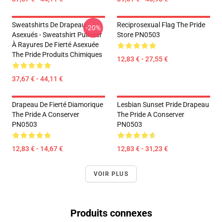
Sweatshirts De Drapeau
Reciprosexual Flag The Pride
-20%
Asexués - Sweatshirt Pullover
Store PN0503
À Rayures De Fierté Asexuée
The Pride Produits Chimiques
12,83 € - 27,55 €
37,67 € - 44,11 €
Drapeau De Fierté Diamorique
Lesbian Sunset Pride Drapeau
The Pride A Conserver
The Pride A Conserver
PN0503
PN0503
12,83 € - 14,67 €
12,83 € - 31,23 €
VOIR PLUS
Produits connexes