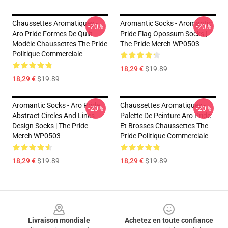
Chaussettes Aromatiques -
Aromantic Socks - Aromantic
-20%
-20%
Aro Pride Formes De Quilt
Pride Flag Opossum Socks |
Modèle Chaussettes The Pride
The Pride Merch WP0503
Politique Commerciale
18,29 €
$19.89
18,29 €
$19.89
Aromantic Socks - Aro Pride
Chaussettes Aromatiques -
-20%
-20%
Abstract Circles And Lines
Palette De Peinture Aro Pride
Design Socks | The Pride
Et Brosses Chaussettes The
Merch WP0503
Pride Politique Commerciale
18,29 €
$19.89
18,29 €
$19.89
Footer
Livraison mondiale
Achetez en toute confiance