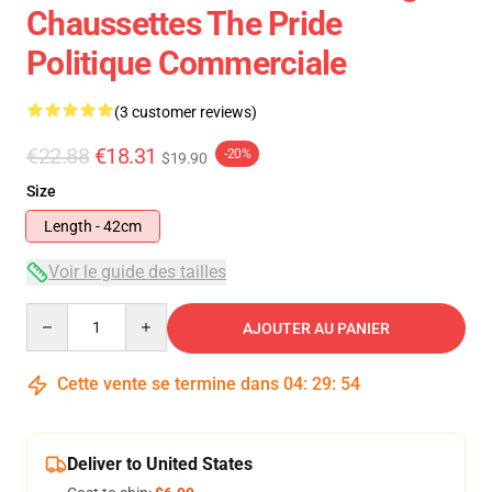
Chaussettes The Pride
Politique Commerciale
(3 customer reviews)
€22.88
€18.31
-20%
$19.90
Size
Length - 42cm
Voir le guide des tailles
Quantity
AJOUTER AU PANIER
Cette vente se termine dans
04
:
29
:
54
Deliver to United States