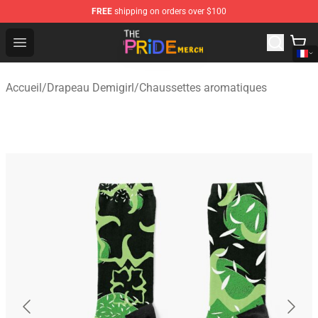
FREE
shipping on orders over $100
The Pride Shop - Official The Pride Merchandise Store
Open menu
Accueil
/
Drapeau Demigirl
/
Chaussettes aromatiques