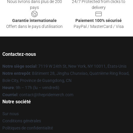
Nous livrons dans plus de 200
24/7 Protected from clicks to
pays
delivery
Garantie internationale
Paiement 100% sécurisé
Offert dans le pays d'utilisation
PayPal / MasterCard / Visa
Contactez-nous
Notre siège social
: 7119 W 24th St, New York, NY 10011, États-Unis
Notre entrepôt
: Bâtiment 28, Jinghu Chunxiao, Quatrième Ring Road,
Bole City, Province de Guangdong, CN
Heure
: 9h – 17h (lu – vendredi)
Courriel
: contact@thepridemerch.com
Notre société
Sur nous
Conditions générales
Politiques de confidentialité