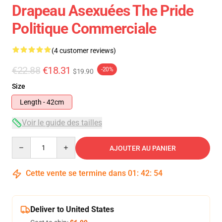
Drapeau Asexuées The Pride
Politique Commerciale
(4 customer reviews)
€22.88
€18.31
-20%
$19.90
Size
Length - 42cm
Voir le guide des tailles
Quantity
AJOUTER AU PANIER
Cette vente se termine dans
01
:
42
:
54
Deliver to United States