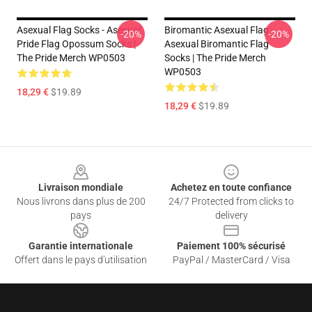
Asexual Flag Socks - Asexual
Biromantic Asexual Flag -
-20%
-20%
Pride Flag Opossum Socks |
Asexual Biromantic Flag
The Pride Merch WP0503
Socks | The Pride Merch
WP0503
18,29 €
$19.89
18,29 €
$19.89
Footer
Livraison mondiale
Achetez en toute confiance
Nous livrons dans plus de 200
24/7 Protected from clicks to
pays
delivery
Garantie internationale
Paiement 100% sécurisé
Offert dans le pays d'utilisation
PayPal / MasterCard / Visa