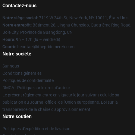
Contactez-nous
Notre siège social
: 7119 W 24th St, New York, NY 10011, États-Unis
Notre entrepôt
: Bâtiment 28, Jinghu Chunxiao, Quatrième Ring Road,
Bole City, Province de Guangdong, CN
Heure
: 9h – 17h (lu – vendredi)
Courriel
: contact@thepridemerch.com
Notre société
Sur nous
Conditions générales
Politiques de confidentialité
DMCA - Politique sur le droit d'auteur
Le présent règlement entre en vigueur le jour suivant celui de sa
publication au Journal officiel de l'Union européenne. Loi sur la
transparence de la chaîne d'approvisionnement
Notre soutien
Politiques d'expédition et de livraison