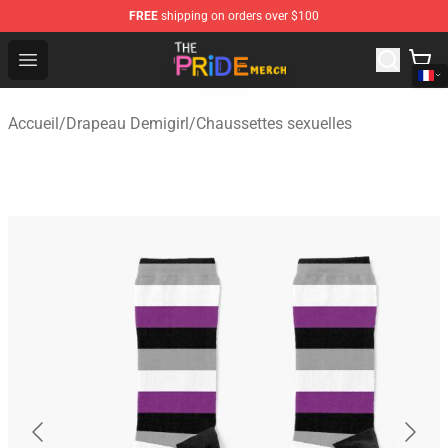
FREE
shipping on orders over $100
The Pride Shop - Official The Pride Merchandise Store
Open menu
Accueil
/
Drapeau Demigirl
/
Chaussettes sexuelles