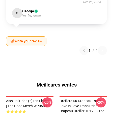
Dec 28, 2024
George
G
Verified owner
Write your review
1
/
1
Meilleures ventes
Asexual Pride (2) Pin Flagship
Oreillers Du Drapeau Trans -
-20%
-20%
| The Pride Merch WP0503
Love Is Love Trans Pride
Drapeau Oreiller TP1208 The