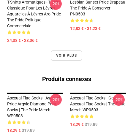
T-Shirts Aromatiques - T-Shirt
Lesbian Sunset Pride Drapeau
-20%
Classique Pour Les Lèvres
The Pride A Conserver
Aquarelles À Lèvres Aro Pride
PN0503
The Pride Politique
Commerciale
12,83 € - 31,23 €
24,38 € - 28,06 €
VOIR PLUS
Produits connexes
Asexual Flag Socks - Asexual
Asexual Flag Socks - Gay
-20%
-20%
Pride Argyle Diamond Print
Asexual Flag Socks | The Pride
Socks | The Pride Merch
Merch WP0503
WP0503
18,29 €
$19.89
18,29 €
$19.89