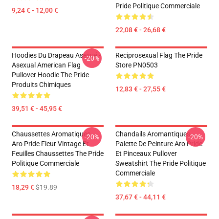
Pride Politique Commerciale
9,24 € - 12,00 €
22,08 € - 26,68 €
Hoodies Du Drapeau Asexué -
Reciprosexual Flag The Pride
-20%
Asexual American Flag
Store PN0503
Pullover Hoodie The Pride
Produits Chimiques
12,83 € - 27,55 €
39,51 € - 45,95 €
Chaussettes Aromatiques -
Chandails Aromantiques -
-20%
-20%
Aro Pride Fleur Vintage Et
Palette De Peinture Aro Pride
Feuilles Chaussettes The Pride
Et Pinceaux Pullover
Politique Commerciale
Sweatshirt The Pride Politique
Commerciale
18,29 €
$19.89
37,67 € - 44,11 €