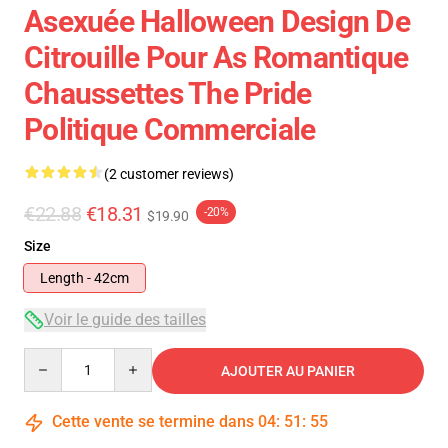
Asexuée Halloween Design De
Citrouille Pour As Romantique
Chaussettes The Pride
Politique Commerciale
(2 customer reviews)
€22.88
€18.31
-20%
$19.90
Size
Length - 42cm
Voir le guide des tailles
Quantity
AJOUTER AU PANIER
Cette vente se termine dans
04
:
51
:
54