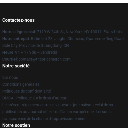
Contactez-nous
Notre siège social
: 7119 W 24th St, New York, NY 10011, États-Unis
Notre entrepôt
: Bâtiment 28, Jinghu Chunxiao, Quatrième Ring Road,
Bole City, Province de Guangdong, CN
Heure
: 9h – 17h (lu – vendredi)
Courriel
: contact@thepridemerch.com
Notre société
Sur nous
Conditions générales
Politiques de confidentialité
DMCA - Politique sur le droit d'auteur
Le présent règlement entre en vigueur le jour suivant celui de sa
publication au Journal officiel de l'Union européenne. Loi sur la
transparence de la chaîne d'approvisionnement
Notre soutien