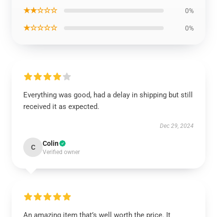
★★☆☆☆
0%
★☆☆☆☆
0%
Everything was good, had a delay in shipping but still
received it as expected.
Dec 29, 2024
Colin
C
Verified owner
An amazing item that’s well worth the price. It