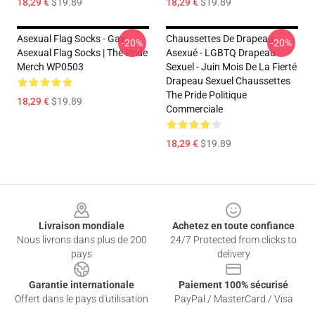
18,29 €
$19.89
18,29 €
$19.89
Asexual Flag Socks - Gay
Chaussettes De Drapeau
-20%
-20%
Asexual Flag Socks | The Pride
Asexué - LGBTQ Drapeau
Merch WP0503
Sexuel - Juin Mois De La Fierté
Drapeau Sexuel Chaussettes
The Pride Politique
18,29 €
$19.89
Commerciale
18,29 €
$19.89
Footer
Livraison mondiale
Achetez en toute confiance
Nous livrons dans plus de 200
24/7 Protected from clicks to
pays
delivery
Garantie internationale
Paiement 100% sécurisé
Offert dans le pays d'utilisation
PayPal / MasterCard / Visa