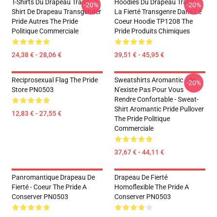
T-Shirts Du Drapeau Trans - T-
Hoodies Du Drapeau Trans -
-20%
-20%
Shirt De Drapeau Transgender
La Fierté Transgenre Dans Le
Pride Autres The Pride
Coeur Hoodie TP1208 The
Politique Commerciale
Pride Produits Chimiques
24,38 € - 28,06 €
39,51 € - 45,95 €
Reciprosexual Flag The Pride
Sweatshirts Aromantic - Je
-20%
Store PN0503
N'existe Pas Pour Vous
Rendre Confortable - Sweat-
Shirt Aromantic Pride Pullover
12,83 € - 27,55 €
The Pride Politique
Commerciale
37,67 € - 44,11 €
Panromantique Drapeau De
Drapeau De Fierté
Fierté - Coeur The Pride A
Homoflexible The Pride A
Conserver PN0503
Conserver PN0503