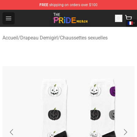
FREE
shipping on orders over $100
The Pride Shop - Official The Pride Merchandise Store
Open menu
Accueil
/
Drapeau Demigirl
/
Chaussettes sexuelles