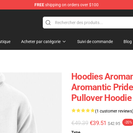
FREE
shipping on orders over $100
tique
Acheter par catégorie
Suivi de commande
Blog
Hoodies Aroman
Aromantic Pride
Pullover Hoodie
(1 customer reviews
€49.39
€39.51
-20%
$42.95
Type