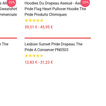
-20%
-20%
s Alien
Hoodies Du Drapeau Asexué - Asexual
Sweatshirt
Pride Flag Heart Pullover Hoodie The
ommerciale
Pride Produits Chimiques
39,51 € - 45,95 €
e The
Lesbian Sunset Pride Drapeau The
Pride A Conserver PN0503
12,83 € - 31,23 €