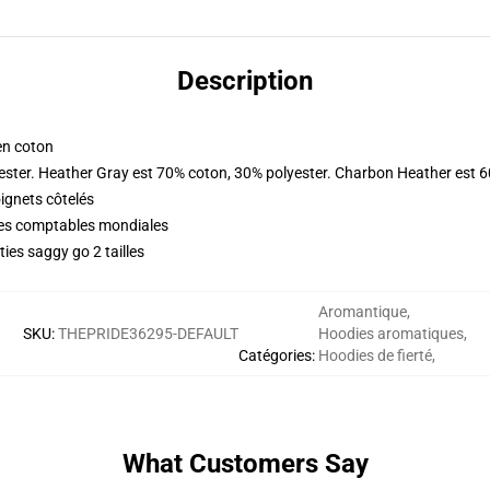
Description
en coton
ester. Heather Gray est 70% coton, 30% polyester. Charbon Heather est 
oignets côtelés
ques comptables mondiales
ies saggy go 2 tailles
Aromantique
,
SKU
:
THEPRIDE36295-DEFAULT
Hoodies aromatiques
,
Catégories
:
Hoodies de fierté
,
What Customers Say