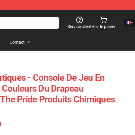
Service client
Voir le panier
Contact
tiques - Console De Jeu En
 Couleurs Du Drapeau
 The Pride Produits Chimiques
)