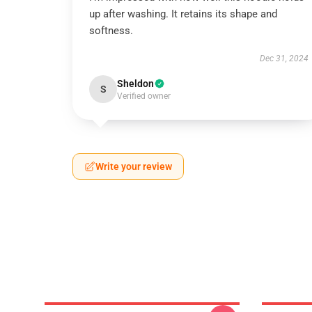
up after washing. It retains its shape and
softness.
Dec 31, 2024
Sheldon
S
Verified owner
Write your review