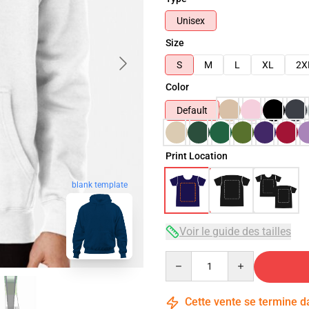
Unisex
Size
S
M
L
XL
2X
Color
Default
Print Location
blank template
Voir le guide des tailles
Quantity
Cette vente se termine 