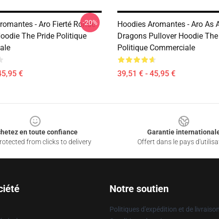
-20%
romantes - Aro Fierté Ronde
Hoodies Aromantes - Aro As 
oodie The Pride Politique
Dragons Pullover Hoodie The
ale
Politique Commerciale
45,95 €
39,51 € - 45,95 €
hetez en toute confiance
Garantie international
otected from clicks to delivery
Offert dans le pays d'utilisa
ciété
Notre soutien
Politiques d'expédition et de livraiso