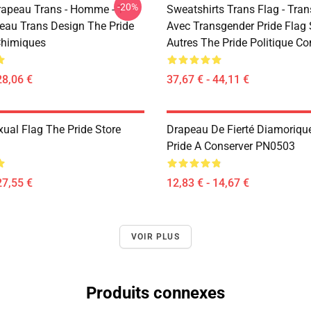
-20%
Drapeau Trans - Homme - T-
Sweatshirts Trans Flag - Tran
peau Trans Design The Pride
Avec Transgender Pride Flag 
Chimiques
Autres The Pride Politique C
28,06 €
37,67 € - 44,11 €
xual Flag The Pride Store
Drapeau De Fierté Diamoriqu
Pride A Conserver PN0503
27,55 €
12,83 € - 14,67 €
VOIR PLUS
Produits connexes