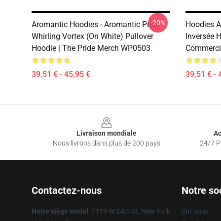
-20%
Aromantic Hoodies - Aromantic Pride
Hoodies A
Whirling Vortex (On White) Pullover
Inversée H
Hoodie | The Pride Merch WP0503
Commerci
39,51 € - 45,95 €
39,51 € - 
Footer
Livraison mondiale
Ac
Nous livrons dans plus de 200 pays
24/7 Pr
Contactez-nous
Notre so
Notre siège social
: 7119 W 24th St, New York,
Sur nous