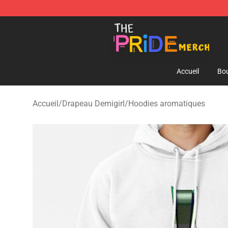
The Pride Shop - Official The Pride Merchandise Store
Accueil
Bou
Accueil
/
Drapeau Demigirl
/
Hoodies aromatiques