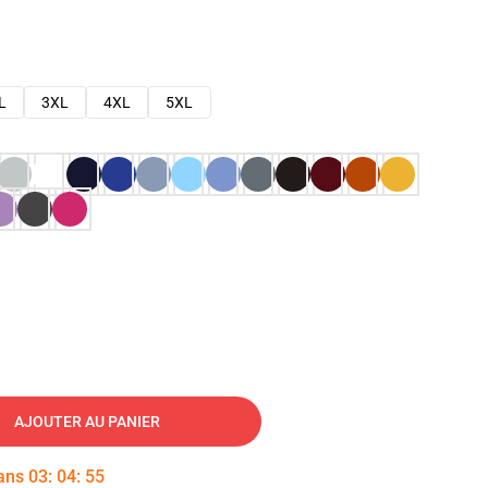
L
3XL
4XL
5XL
AJOUTER AU PANIER
dans
03
:
04
:
54