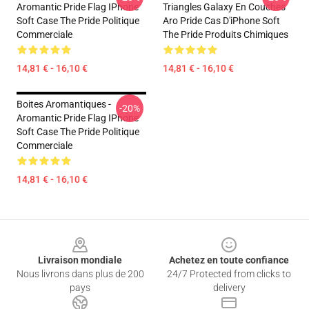
Aromantic Pride Flag IPhone
Triangles Galaxy En Couches
Soft Case The Pride Politique
Aro Pride Cas D'iPhone Soft
Commerciale
The Pride Produits Chimiques
14,81 € - 16,10 €
14,81 € - 16,10 €
Boites Aromantiques -
-20%
Aromantic Pride Flag IPhone
Soft Case The Pride Politique
Commerciale
14,81 € - 16,10 €
Footer
Livraison mondiale
Achetez en toute confiance
Nous livrons dans plus de 200
24/7 Protected from clicks to
pays
delivery