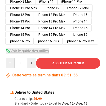
iPhone XS Max
iPhone 11
iPhone 11 Pro
iPhone 11 Pro Max
iPhone 12
iPhone 12 Mini
iPhone 12 Pro
iPhone 12 Pro Max
iPhone 13
iPhone 13 Pro
iPhone 13 Pro Max
iPhone 14
iPhone 14 Pro
iPhone 14 Pro Max
iPhone 15
iPhone 15 Pro
iPhone 15 Pro Max
iphone 16
iphone 16 Pro
iphone 16 Plus
iphone 16 Pro Max
Voir le guide des tailles
Quantity
AJOUTER AU PANIER
Cette vente se termine dans
03
:
51
:
54
Deliver to United States
Cost to ship:
$6.99
Standard - Order today to get by
Aug. 12 - Aug. 19