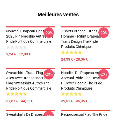
Meilleures ventes
Nouveau Drapeau Pansexuel
T-Shirts Drapeau Trans -
-20%
-20%
2020 Pin Flagship Autres The
Homme - T-Shirt Drapeau
Pride Politique Commerciale
Trans Design The Pride
Produits Chimiques
9,24 € - 12,00 €
24,38 € - 28,06 €
Sweatshirts Trans Flag - Trans
Hoodies Du Drapeau Asexué -
-20%
-20%
Alien Avec Transgender Pride
Asexual Pride Flag Heart
Flag Sweatshirt Autres The
Pullover Hoodie The Pride
Pride Politique Commerciale
Produits Chimiques
37,67 € - 44,11 €
39,51 € - 45,95 €
Sweatshirts De Drapeau
Reciprosexual Flag The Pride