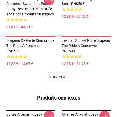
-20%
Asexués - Sweatshirt Pullover
Store PN0503
À Rayures De Fierté Asexuée
The Pride Produits Chimiques
12,83 € - 27,55 €
37,67 € - 44,11 €
Drapeau De Fierté Diamorique
Lesbian Sunset Pride Drapeau
The Pride A Conserver
The Pride A Conserver
PN0503
PN0503
12,83 € - 14,67 €
12,83 € - 31,23 €
VOIR PLUS
Produits connexes
Boites Aromantiques -
Affaires Aromatiques -
-20%
-20%