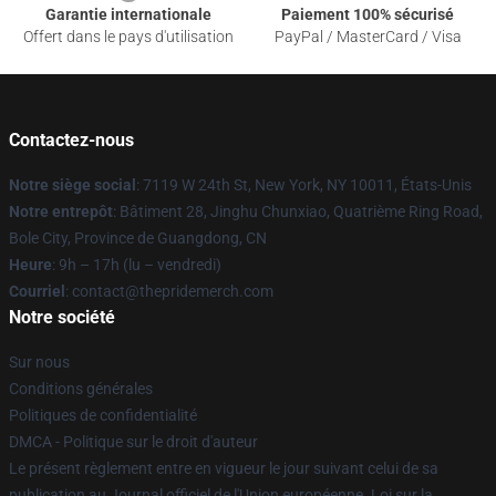
Garantie internationale
Paiement 100% sécurisé
Offert dans le pays d'utilisation
PayPal / MasterCard / Visa
Contactez-nous
Notre siège social
: 7119 W 24th St, New York, NY 10011, États-Unis
Notre entrepôt
: Bâtiment 28, Jinghu Chunxiao, Quatrième Ring Road,
Bole City, Province de Guangdong, CN
Heure
: 9h – 17h (lu – vendredi)
Courriel
: contact@thepridemerch.com
Notre société
Sur nous
Conditions générales
Politiques de confidentialité
DMCA - Politique sur le droit d'auteur
Le présent règlement entre en vigueur le jour suivant celui de sa
publication au Journal officiel de l'Union européenne. Loi sur la