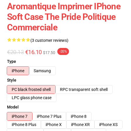
Aromantique Imprimer IPhone
Soft Case The Pride Politique
Commerciale
(3 customer reviews)
€20.13
€16.10
-20%
$17.50
Type
iPhone
Samsung
Style
PC black frosted shell
RPC transparent soft shell
LPC glass phone case
Model
iPhone 7
iPhone 7 Plus
iPhone 8
iPhone 8 Plus
iPhone X
iPhone XR
iPhone XS