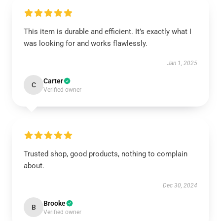
This item is durable and efficient. It’s exactly what I
was looking for and works flawlessly.
Jan 1, 2025
Carter
C
Verified owner
Trusted shop, good products, nothing to complain
about.
Dec 30, 2024
Brooke
B
Verified owner