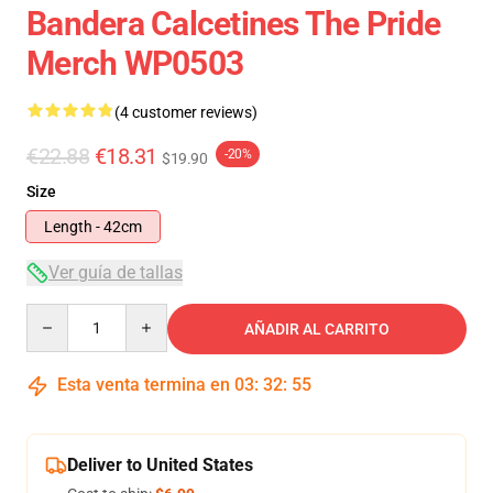
Bandera Calcetines The Pride
Merch WP0503
(4 customer reviews)
€22.88
€18.31
-20%
$19.90
Size
Length - 42cm
Ver guía de tallas
Quantity
AÑADIR AL CARRITO
Esta venta termina en
03
:
32
:
54
Deliver to United States