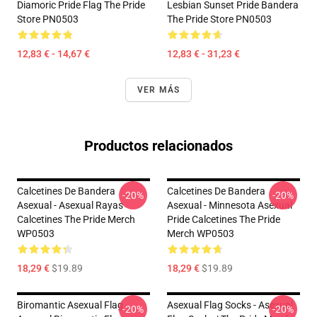
Diamoric Pride Flag The Pride
Lesbian Sunset Pride Bandera
Store PN0503
The Pride Store PN0503
12,83 € - 14,67 €
12,83 € - 31,23 €
VER MÁS
Productos relacionados
Calcetines De Bandera
Calcetines De Bandera
-20%
-20%
Asexual - Asexual Rayas
Asexual - Minnesota Asexual
Calcetines The Pride Merch
Pride Calcetines The Pride
WP0503
Merch WP0503
18,29 €
$19.89
18,29 €
$19.89
Biromantic Asexual Flag -
Asexual Flag Socks - Asexual
-20%
-20%