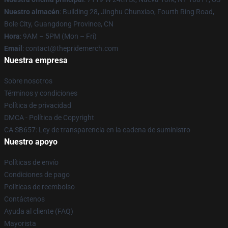
Nuestro almacén
: Building 28, Jinghu Chunxiao, Fourth Ring Road,
Bole City, Guangdong Province, CN
Hora
: 9AM – 5PM (Mon – Fri)
Email
: contact@thepridemerch.com
Nuestra empresa
Sobre nosotros
Términos y condiciones
Política de privacidad
DMCA - Política de Copyright
CA SB657: Ley de transparencia en la cadena de suministro
Nuestro apoyo
Políticas de envío
Condiciones de pago
Políticas de reembolso
Contáctenos
Ayuda al cliente (FAQ)
Mayorista