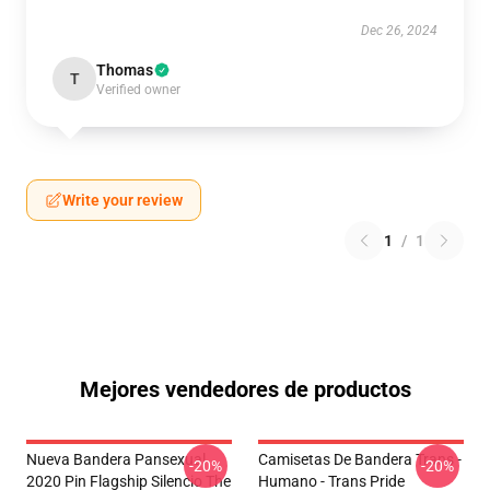
Dec 26, 2024
Thomas
T
Verified owner
Write your review
1
/
1
Mejores vendedores de productos
Nueva Bandera Pansexual
Camisetas De Bandera Trans -
-20%
-20%
2020 Pin Flagship Silencio The
Humano - Trans Pride