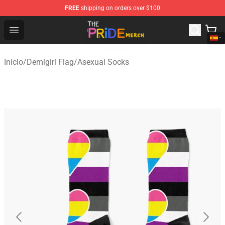
FREE
shipping on orders over $100
The Pride Shop - Official The Pride Merchandise Store
Open menu
Inicio
/
Demigirl Flag
/
Asexual Socks