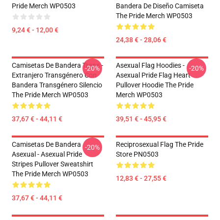
Pride Merch WP0503
Bandera De Diseño Camiseta
The Pride Merch WP0503
9,24 € - 12,00 €
24,38 € - 28,06 €
Camisetas De Bandera Trans -
Asexual Flag Hoodies -
-20%
-20%
Extranjero Transgénero Con
Asexual Pride Flag Heart
Bandera Transgénero Silencio
Pullover Hoodie The Pride
The Pride Merch WP0503
Merch WP0503
37,67 € - 44,11 €
39,51 € - 45,95 €
Camisetas De Bandera
Reciprosexual Flag The Pride
-20%
Asexual - Asexual Pride
Store PN0503
Stripes Pullover Sweatshirt
The Pride Merch WP0503
12,83 € - 27,55 €
37,67 € - 44,11 €