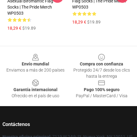
Asexual Biromantic Flag
Flag Socks | The Pride Merch
Socks | The Pride Merch
WP0503
WP0503
18,29 €
$19.89
18,29 €
$19.89
Footer
Envío mundial
Compra con confianza
Enviamos a más de 200 países
Protegido 24/7 desde los clics
hasta la entrega
Garantía internacional
Pago 100% seguro
Ofrecido en el país de uso
PayPal / MasterCard / Visa
Contáctenos
Nuestra oficina principal
: 7119 W 24th St, Nueva York, NY 10011, US