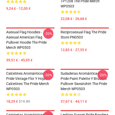
TP1208 The Pride Merch
WP0503
9,24 € - 12,00 €
22,08 € - 26,68 €
Asexual Flag Hoodies -
Reciprosexual Flag The Pride
-20%
Asexual American Flag
Store PN0503
Pullover Hoodie The Pride
Merch WP0503
12,83 € - 27,55 €
39,51 € - 45,95 €
Calcetines Arománticos - Aro
Sudaderas Arománticas - Aro
-20%
-20%
Pride Vintage Flor Y Hojas
Pride Paint Palette Y Brushes
Calcetines The Pride Merch
Pullover Sweatshirt The Pride
WP0503
Merch WP0503
18,29 €
$19.89
37,67 € - 44,11 €
Camisetas Arománticas - Aro
Lesbian Sunset Pride Bandera