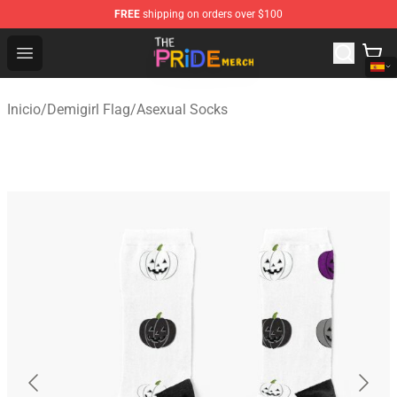
FREE
shipping on orders over $100
The Pride Shop - Official The Pride Merchandise Store
Open menu
Inicio
/
Demigirl Flag
/
Asexual Socks