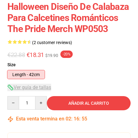
Halloween Diseño De Calabaza
Para Calcetines Románticos
The Pride Merch WP0503
(2 customer reviews)
€22.88
€18.31
-20%
$19.90
Size
Length - 42cm
Ver guía de tallas
Quantity
AÑADIR AL CARRITO
Esta venta termina en
02
:
16
:
54