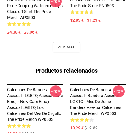
-20%
Pride Dripping Watercolor Lips
The Pride Store PN0503
Classic T-Shirt The Pride
Merch WP0503
12,83 € - 31,23 €
24,38 € - 28,06 €
VER MÁS
Productos relacionados
Calcetines De Bandera
Calcetines De Bandera
-20%
-20%
Asexual - LGBTQ Asexual Care
Asexual - Bandera Asexual
Emoji - New Care Emoji
LGBTQ - Mes De Junio
Asexual LGBTQ Los
Bandera Asexual Calcetines
Calcetines Del Mes De Orgullo
The Pride Merch WP0503
The Pride Merch WP0503
18,29 €
$19.89