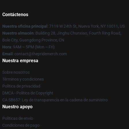
Contáctenos
Nuestra oficina principal
: 7119 W 24th St, Nueva York, NY 10011, US
Nuestro almacén
: Building 28, Jinghu Chunxiao, Fourth Ring Road,
Bole City, Guangdong Province, CN
Hora
: 9AM – 5PM (Mon – Fri)
Email
: contact@thepridemerch.com
Nuestra empresa
Sobre nosotros
Términos y condiciones
Política de privacidad
DMCA - Política de Copyright
CA SB657: Ley de transparencia en la cadena de suministro
Nuestro apoyo
Políticas de envío
Condiciones de pago