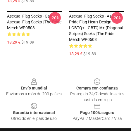
18,29 €
$19.89
Asexual Flag Socks - Gay
Asexual Flag Socks - Asexual
-20%
-20%
Asexual Flag Socks | The Pride
Pride Flag Heart Design
Merch WP0503
LGBTQ+ LGBTQIA+ (diagonal
Stripes) Socks | The Pride
Merch WP0503
18,29 €
$19.89
18,29 €
$19.89
Footer
Envío mundial
Compra con confianza
Enviamos a más de 200 países
Protegido 24/7 desde los clics
hasta la entrega
Garantía internacional
Pago 100% seguro
Ofrecido en el país de uso
PayPal / MasterCard / Visa