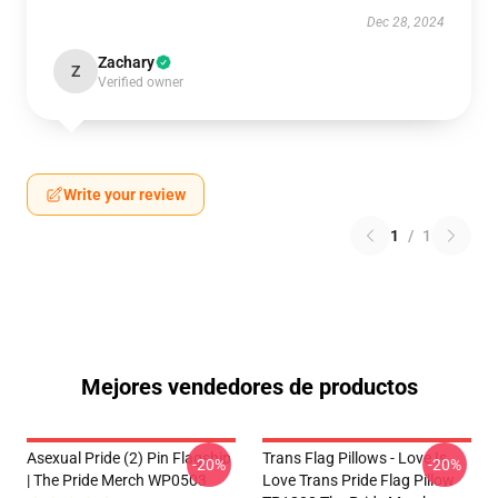
Dec 28, 2024
Zachary
Z
Verified owner
Write your review
1
/
1
Mejores vendedores de productos
Asexual Pride (2) Pin Flagship
Trans Flag Pillows - Love Is
-20%
-20%
| The Pride Merch WP0503
Love Trans Pride Flag Pillow