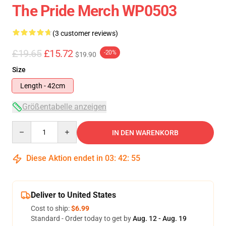
The Pride Merch WP0503
(3 customer reviews)
£19.65
£15.72
-20%
$19.90
Size
Length - 42cm
Größentabelle anzeigen
Quantity
IN DEN WARENKORB
Diese Aktion endet in
03
:
42
:
54
Deliver to United States
Cost to ship:
$6.99
Standard - Order today to get by
Aug. 12 - Aug. 19