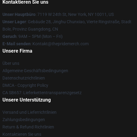
Kontaktieren Sie uns
Unser Hauptbüro
: 7119 W 24th St, New York, NY 10011, US
Unser Lager
: Gebäude 28, Jinghu Chunxiao, Vierte Ringstraße, Stadt
Bole, Provinz Guangdong, CN
Geruch
: 9AM – 5PM (Mon – Fri)
E-Mail senden
: Kontakt@thepridemerch.com
Unsere Firma
Über uns
Allgemeine Geschäftsbedingungen
Datenschutzrichtlinien
DMCA - Copyright Policy
CA SB657: Lieferkettentransparenzgesetz
Unsere Unterstützung
Versand und Lieferrichtlinien
Zahlungsbedingungen
Return & Refund Richtlinien
Kontaktieren Sie uns