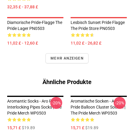
32,35 £ - 37,88 £
Diamorische Pride-Flagge The
Lesbisch Sunset Pride Flagge
Pride Lager PN0503
The Pride Store PN0503
11,02 £ - 12,60 £
11,02 £ - 26,82 £
MEHR ANZEIGEN
Ähnliche Produkte
Aromantic Socks - Aro Pride
Aromatische Socken - Aro
-20%
-20%
Interlocking Pipes Socks | The
Pride Balloon Cluster Socken |
Pride Merch WP0503
The Pride Merch WP0503
15,71 £
$19.89
15,71 £
$19.89