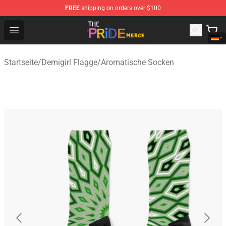
FREE
shipping on orders over $100
The Pride Shop - Official The Pride Merchandise Store
Open menu
Startseite
/
Demigirl Flagge
/
Aromatische Socken