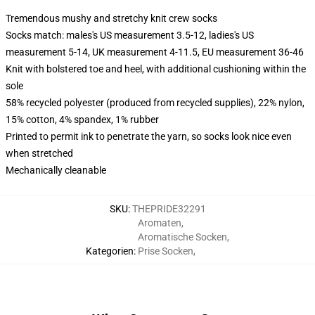
Tremendous mushy and stretchy knit crew socks
Socks match: males's US measurement 3.5-12, ladies's US
measurement 5-14, UK measurement 4-11.5, EU measurement 36-46
Knit with bolstered toe and heel, with additional cushioning within the
sole
58% recycled polyester (produced from recycled supplies), 22% nylon,
15% cotton, 4% spandex, 1% rubber
Printed to permit ink to penetrate the yarn, so socks look nice even
when stretched
Mechanically cleanable
SKU
:
THEPRIDE32291
Aromaten
,
Aromatische Socken
,
Kategorien
:
Prise Socken
,