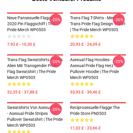
Neue Pansexuelle Flagge
Trans Flag T-Shirts - Mensch -
-20%
-20%
2020 Pin Flaggschiff | The
Trans Pride Flag Design T-Shirt
Pride Merch WP0503
| The Pride Merch WP0503
7,93 £ - 10,30 £
20,93 £ - 24,09 £
Trans Flag Sweatshirts - Trans
Asexual Flag Hoodies -
-20%
-20%
Alien Mit Transgender Pride
Asexual Pride Flag Herz
Flag Sweatshirt | The Pride
Pullover Hoodie | The Pride
Merch WP0503
Merch WP0503
32,35 £ - 37,88 £
33,93 £ - 39,46 £
Sweatshirts Von Asexual Flag
Reciprosexuelle Flagge The
-20%
- Asexual Pride Stripes
Pride Store PN0503
Pullover Sweatshirt | The Pride
Merch WP0503
11,02 £ - 23,66 £