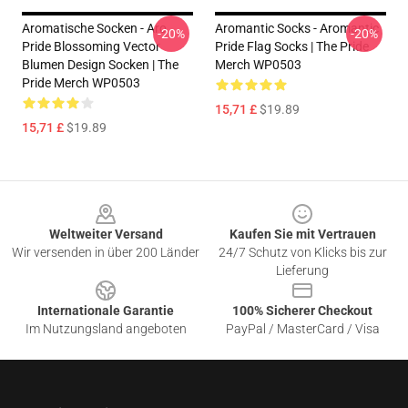
Aromatische Socken - Aro
Aromantic Socks - Aromantic
-20%
-20%
Pride Blossoming Vector
Pride Flag Socks | The Pride
Blumen Design Socken | The
Merch WP0503
Pride Merch WP0503
15,71 £
$19.89
15,71 £
$19.89
Footer
Weltweiter Versand
Kaufen Sie mit Vertrauen
Wir versenden in über 200 Länder
24/7 Schutz von Klicks bis zur
Lieferung
Internationale Garantie
100% Sicherer Checkout
Im Nutzungsland angeboten
PayPal / MasterCard / Visa