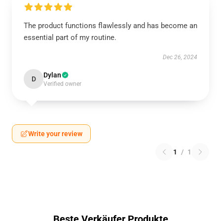
The product functions flawlessly and has become an
essential part of my routine.
Dec 26, 2024
Dylan
D
Verified owner
Write your review
1
/
1
Beste Verkäufer Produkte