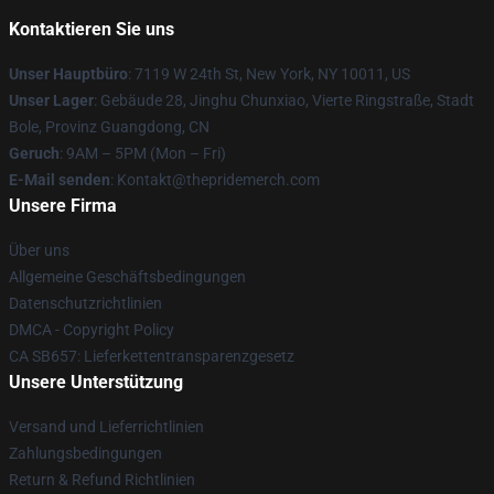
Kontaktieren Sie uns
Unser Hauptbüro
: 7119 W 24th St, New York, NY 10011, US
Unser Lager
: Gebäude 28, Jinghu Chunxiao, Vierte Ringstraße, Stadt
Bole, Provinz Guangdong, CN
Geruch
: 9AM – 5PM (Mon – Fri)
E-Mail senden
: Kontakt@thepridemerch.com
Unsere Firma
Über uns
Allgemeine Geschäftsbedingungen
Datenschutzrichtlinien
DMCA - Copyright Policy
CA SB657: Lieferkettentransparenzgesetz
Unsere Unterstützung
Versand und Lieferrichtlinien
Zahlungsbedingungen
Return & Refund Richtlinien