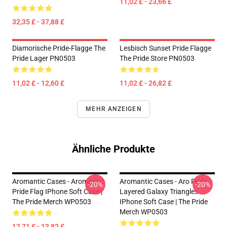
11,02 £ - 23,66 £
32,35 £ - 37,88 £
Diamorische Pride-Flagge The
Lesbisch Sunset Pride Flagge
Pride Lager PN0503
The Pride Store PN0503
11,02 £ - 12,60 £
11,02 £ - 26,82 £
MEHR ANZEIGEN
Ähnliche Produkte
Aromantic Cases - Aromantic
Aromantic Cases - Aro Pride
-20%
-20%
Pride Flag IPhone Soft Case |
Layered Galaxy Triangles
The Pride Merch WP0503
IPhone Soft Case | The Pride
Merch WP0503
12,71 £ - 13,82 £