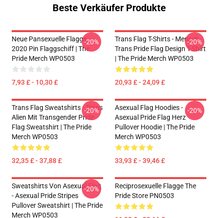
Beste Verkäufer Produkte
Neue Pansexuelle Flagge
Trans Flag T-Shirts - Mensch -
-20%
-20%
2020 Pin Flaggschiff | The
Trans Pride Flag Design T-Shirt
Pride Merch WP0503
| The Pride Merch WP0503
7,93 £ - 10,30 £
20,93 £ - 24,09 £
Trans Flag Sweatshirts - Trans
Asexual Flag Hoodies -
-20%
-20%
Alien Mit Transgender Pride
Asexual Pride Flag Herz
Flag Sweatshirt | The Pride
Pullover Hoodie | The Pride
Merch WP0503
Merch WP0503
32,35 £ - 37,88 £
33,93 £ - 39,46 £
Sweatshirts Von Asexual Flag
Reciprosexuelle Flagge The
-20%
- Asexual Pride Stripes
Pride Store PN0503
Pullover Sweatshirt | The Pride
Merch WP0503