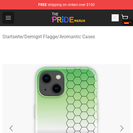
FREE
shipping on orders over $100
The Pride Shop - Official The Pride Merchandise Store
Open menu
Startseite
/
Demigirl Flagge
/
Aromantic Cases