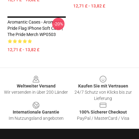
12,71 £ - 13,82 £
Aromantic Cases - Aromantic
-20%
Pride Flag IPhone Soft Case |
The Pride Merch WP0503
12,71 £ - 13,82 £
Footer
Weltweiter Versand
Kaufen Sie mit Vertrauen
Wir versenden in über 200 Länder
24/7 Schutz von Klicks bis zur
Lieferung
Internationale Garantie
100% Sicherer Checkout
Im Nutzungsland angeboten
PayPal / MasterCard / Visa