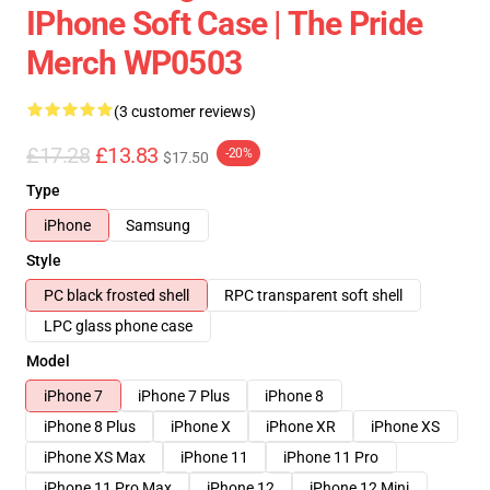
IPhone Soft Case | The Pride
Merch WP0503
(3 customer reviews)
£17.28
£13.83
-20%
$17.50
Type
iPhone
Samsung
Style
PC black frosted shell
RPC transparent soft shell
LPC glass phone case
Model
iPhone 7
iPhone 7 Plus
iPhone 8
iPhone 8 Plus
iPhone X
iPhone XR
iPhone XS
iPhone XS Max
iPhone 11
iPhone 11 Pro
iPhone 11 Pro Max
iPhone 12
iPhone 12 Mini