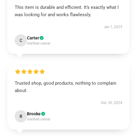
This item is durable and efficient. It’s exactly what I
was looking for and works flawlessly.
Jan 1, 2025
Carter
C
Verified owner
Trusted shop, good products, nothing to complain
about.
Dec 30, 2024
Brooke
B
Verified owner