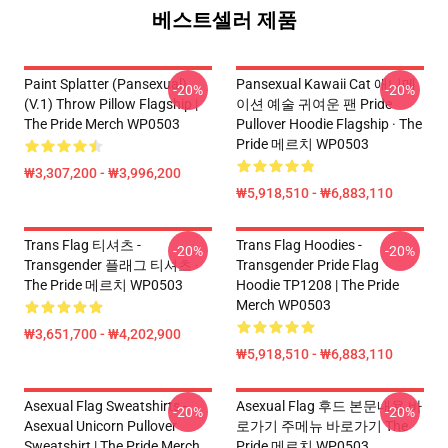
베스트셀러 제품
Paint Splatter (Pansexual)
Pansexual Kawaii Cat 애니메
-20%
-20%
(v.1) Throw Pillow Flagship |
이션 예술 귀여운 팬 Pride
The Pride Merch WP0503
Pullover Hoodie Flagship · The
Pride 메르치 WP0503
₩3,307,200 - ₩3,996,200
₩5,918,510 - ₩6,883,110
Trans Flag 티셔츠 -
Trans Flag Hoodies -
-20%
-20%
Transgender 플래그 티셔츠 ·
Transgender Pride Flag
The Pride 메르치 WP0503
Hoodie TP1208 | The Pride
Merch WP0503
₩3,651,700 - ₩4,202,900
₩5,918,510 - ₩6,883,110
Asexual Flag Sweatshirts -
Asexual Flag 후드 본문내용 바
-20%
-20%
Asexual Unicorn Pullover
로가기 주메뉴 바로가기 The
Sweatshirt | The Pride Merch
Pride 메르치 WP0503