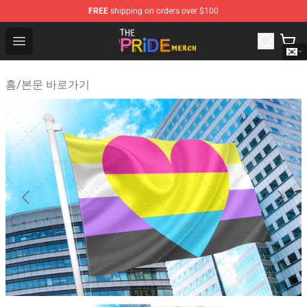
FREE
shipping on orders over $100
The Pride Shop - Official The Pride Merchandise Store
Open menu
홈
/
본문 바로가기