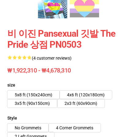
비 이진 Pansexual 깃발 The
Pride 상점 PN0503
(4 customer reviews)
₩1,922,310 - ₩4,678,310
size
5x8 ft (150x240cm)
4x6 ft (120x180cm)
3x5 ft (90x150cm)
2x3 ft (60x90cm)
Style
No Grommets
4 Corner Grommets
2 Left Grommets