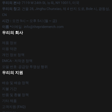
우리의 본사
: 7119 W 24th St, 뉴욕, NY 10011, 미국
우리의 창고
: 건물 28, Jinghu Chunxiao, 제 4 반지 도로, Bole 시, 광동성,
CN
시간 :
: 오전 9시 ~ 오후 5시 (월 ~ 금)
이름 *
이메일 : info@thepridemerch.com
우리의 회사
제품 정보
이용 약관
개인 정보 정책
DMCA - 저작권 정책
모델 번호: 공급망 투명성 행위
우리의 지원
배송 및 배송 정책
지불 기간
반품 및 환불 정책
기타 제품
고객지원 (FAQ)