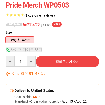
Pride Merch WP0503
(2 customer reviews)
₩34,278
₩27,422
-20%
$19.90
Size
Length - 42cm
사이즈 가이드 보기
Quantity
장바구니에 추가
이 세일은
01
:
47
:
54
Deliver to United States
Cost to ship:
$6.99
Standard - Order today to get by
Aug. 15 - Aug. 22