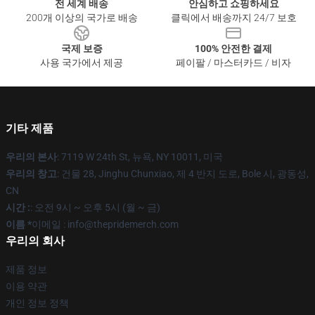
전 세계 배송
안심하고 쇼핑하세요
200개 이상의 국가로 배송
클릭에서 배송까지 24/7 보호
국제 보증
100% 안전한 결제
사용 국가에서 제공
페이팔 / 마스터카드 / 비자
기타 제품
우리의 본사
: 7119 W 24th St, 뉴욕, NY 10011, 미국
우리의 창고
: 건물 28, Jinghu Chunxiao, 제 4 반지 도로, Bole 시, 광동성,
CN
시간 :
: 오전 9시 ~ 오후 5시 (월 ~ 금)
이름 *
이메일 : info@thepridemerch.com
우리의 회사
제품 정보
이용 약관
개인 정보 정책