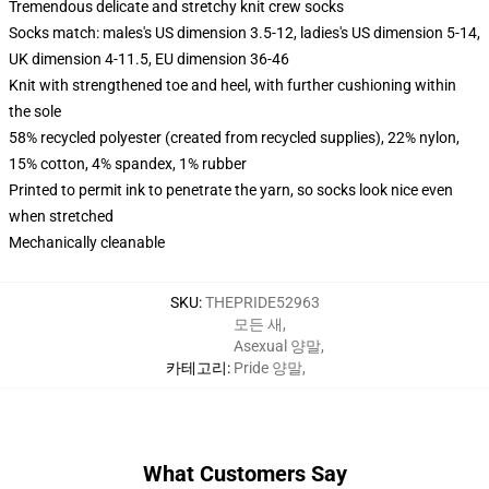
Tremendous delicate and stretchy knit crew socks
Socks match: males's US dimension 3.5-12, ladies's US dimension 5-14,
UK dimension 4-11.5, EU dimension 36-46
Knit with strengthened toe and heel, with further cushioning within
the sole
58% recycled polyester (created from recycled supplies), 22% nylon,
15% cotton, 4% spandex, 1% rubber
Printed to permit ink to penetrate the yarn, so socks look nice even
when stretched
Mechanically cleanable
SKU
:
THEPRIDE52963
모든 새
,
Asexual 양말
,
카테고리
:
Pride 양말
,
What Customers Say