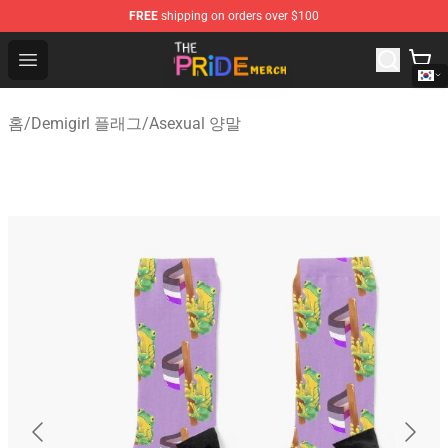
FREE
shipping on orders over $100
The Pride Shop - Official The Pride Merchandise Store
Open menu
홈
/
Demigirl 플래그
/
Asexual 양말