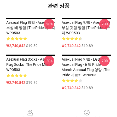
관련 상품
Asexual Flag 양말 - Asexual 자
Asexual Flag 양말 - Asexual 자
-20%
-20%
부심 배 양말 | The Pride 메르치
부심 깃털 양말 | The Pride 메르
WP0503
치 WP0503
₩2,740,842
$19.89
₩2,740,842
$19.89
Asexual Flag Socks - Asexual
Asexual Flag 양말 - LGBTQ
-20%
-20%
Flag Socks | The Pride Merch
Asexual Flag - 6 월 Pride
WP0503
Month Asexual Flag 양말 | The
Pride 메르치 WP0503
₩2,740,842
$19.89
₩2,740,842
$19.89
Footer