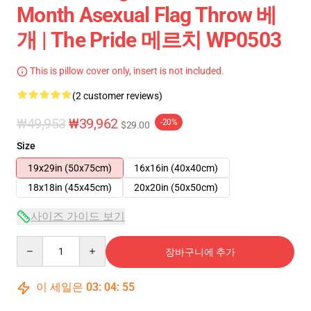
Month Asexual Flag Throw 베
개 | The Pride 메르치 WP0503
This is pillow cover only, insert is not included.
(2 customer reviews)
₩49,953
₩39,962
-20%
$29.00
Size
19x29in (50x75cm)
16x16in (40x40cm)
18x18in (45x45cm)
20x20in (50x50cm)
사이즈 가이드 보기
Quantity
장바구니에 추가
이 세일은
03
:
04
:
54