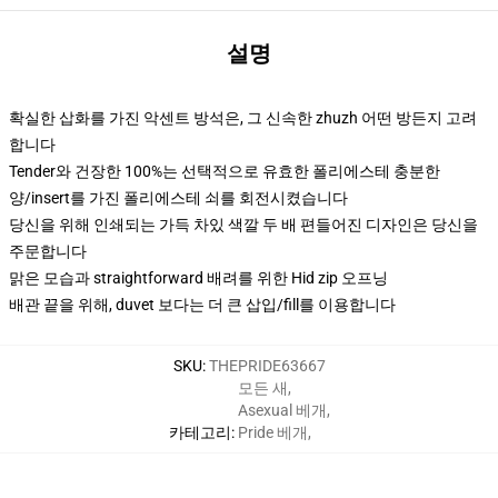
설명
확실한 삽화를 가진 악센트 방석은, 그 신속한 zhuzh 어떤 방든지 고려
합니다
Tender와 건장한 100%는 선택적으로 유효한 폴리에스테 충분한
양/insert를 가진 폴리에스테 쇠를 회전시켰습니다
당신을 위해 인쇄되는 가득 차있 색깔 두 배 편들어진 디자인은 당신을
주문합니다
맑은 모습과 straightforward 배려를 위한 Hid zip 오프닝
배관 끝을 위해, duvet 보다는 더 큰 삽입/fill를 이용합니다
SKU
:
THEPRIDE63667
모든 새
,
Asexual 베개
,
카테고리
:
Pride 베개
,