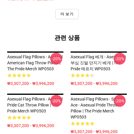
더 보기
관련 상품
Asexual Flag Pillows - Asexual
Asexual Flag 베개 - Asexual 자
-20%
-20%
American Flag Throw Pillow |
부심 깃발 던지기 베개 | The
The Pride Merch WP0503
Pride 메르치 WP0503
₩3,307,200 - ₩3,996,200
₩3,307,200 - ₩3,996,200
Asexual Flag Pillows - Asexual
Asexual Flag Pillows - Space
-20%
-20%
Pride Cat Throw Pillow | The
Ace - Asexual Pride Throw
Pride Merch WP0503
Pillow | The Pride Merch
WP0503
₩3,307,200 - ₩3,996,200
₩3,307,200 - ₩3,996,200