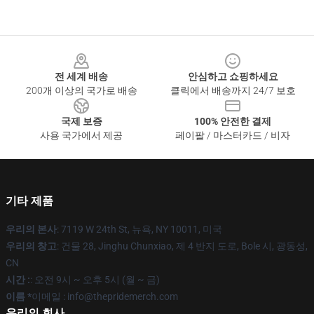
Footer
전 세계 배송
안심하고 쇼핑하세요
200개 이상의 국가로 배송
클릭에서 배송까지 24/7 보호
국제 보증
100% 안전한 결제
사용 국가에서 제공
페이팔 / 마스터카드 / 비자
기타 제품
우리의 본사
: 7119 W 24th St, 뉴욕, NY 10011, 미국
우리의 창고
: 건물 28, Jinghu Chunxiao, 제 4 반지 도로, Bole 시, 광동성,
CN
시간 :
: 오전 9시 ~ 오후 5시 (월 ~ 금)
이름 *
이메일 : info@thepridemerch.com
우리의 회사