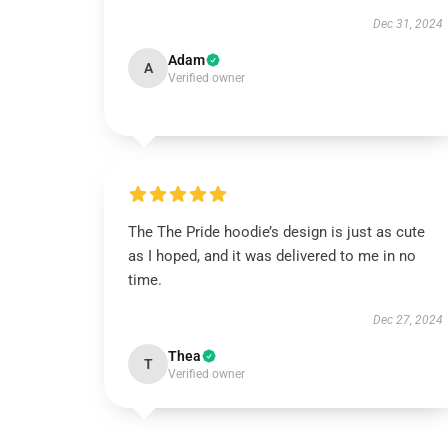
Dec 31, 2024
Adam
A
Verified owner
The The Pride hoodie’s design is just as cute
as I hoped, and it was delivered to me in no
time.
Dec 27, 2024
Thea
T
Verified owner