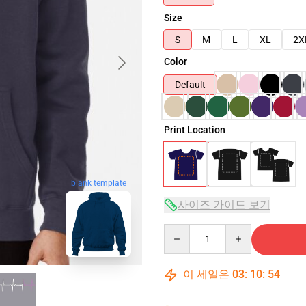
Size
S
M
L
XL
2X
Color
Default
Print Location
blank template
사이즈 가이드 보기
Quantity
이 세일은
03
:
10
:
53