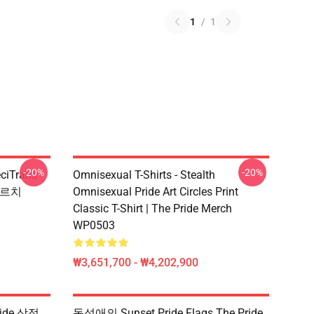
1
/
1
-20%
-20%
ciTrans
Omnisexual T-Shirts - Stealth
 메르치
Omnisexual Pride Art Circles Print
Classic T-Shirt | The Pride Merch
WP0503
₩3,651,700 - ₩4,202,900
ride 상점
동성애의 Sunset Pride Flags The Pride