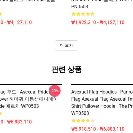
PN0503
0 - ₩4,127,110
₩1,922,310 - ₩4,127,110
더 보기
관련 상품
-20%
lag 후드 - Asexual Pride Flag
Asexual Flag Hoodies - Panr
ullover 까마귀|아동성애니메이
Flag Asexual Flag Asexual I'm
ride 메르치 WP0503
Shirt Pullover Hoodie | The P
WP0503
0 - ₩6,883,110
₩5,918,510 - ₩6,883,110