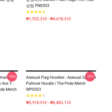
상점 PN0503
₩1,922,310 - ₩4,678,310
-20%
-20%
omantic
Asexual Flag Hoodies - Asexual Splatter
 Ace T-
Pullover Hoodie | The Pride Merch
ride Merch
WP0503
₩5,918,510 - ₩6,883,110