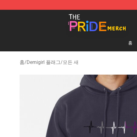
The Pride Shop - Official The Pride Merchandise Store
홈
홈
/
Demigirl 플래그
/
모든 새