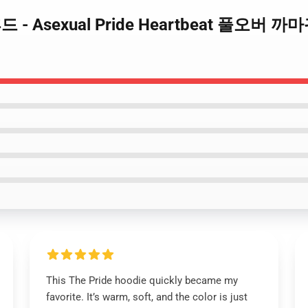
g 후드 - Asexual Pride Heartbeat 풀오버 까
This The Pride hoodie quickly became my
favorite. It’s warm, soft, and the color is just