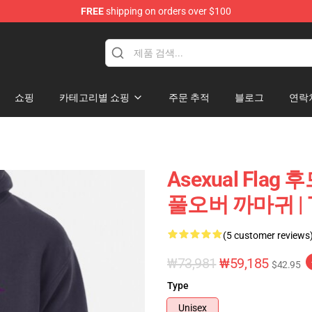
FREE
shipping on orders over $100
쇼핑
카테고리별 쇼핑
주문 추적
블로그
연락
Asexual Flag 후드
풀오버 까마귀 | T
(5 customer reviews
₩73,981
₩59,185
$42.95
Type
Unisex