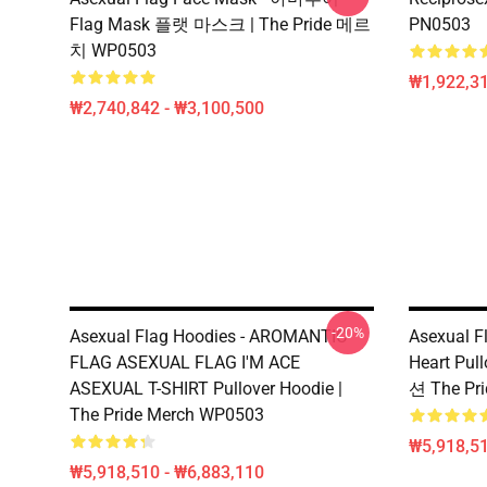
Flag Mask 플랫 마스크 | The Pride 메르
PN0503
치 WP0503
₩1,922,31
₩2,740,842 - ₩3,100,500
-20%
Asexual Flag Hoodies - AROMANTIC
Asexual F
FLAG ASEXUAL FLAG I'M ACE
Heart P
ASEXUAL T-SHIRT Pullover Hoodie |
션 The P
The Pride Merch WP0503
₩5,918,51
₩5,918,510 - ₩6,883,110