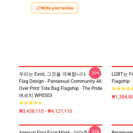
Write your review
-20%
우리는 Exist, 그것을 극복합니다. - Pride
LGBT는 Fr
Flag Design - Pansexual Community All
Flagship
Over Print Tote Bag Flagship · The Pride
메르치 WP0503
₩1,384,89
₩3,438,110 - ₩4,127,110
-20%
Asexual Flag Face Mask - 아마추어
Recipros